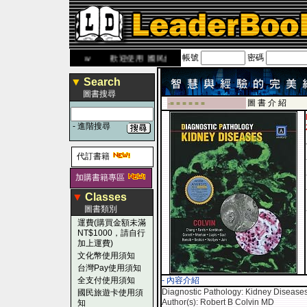
帳號
密碼
.leaderbook.com.tw
歡迎使用 國民旅遊卡！！
▼
Search
圖書搜尋
圖 書 介 紹
-■ ■ ■ ■ ■ ■
-
進階搜尋
代訂書籍
加購書籍專區
▼
Classes
圖書類別
運費(購買金額未滿
NT$1000，請自行
加上運費)
文化幣使用須知
台灣Pay使用須知
全支付使用須知
- 內容介紹
Diagnostic Pathology: Kidney Disease
國民旅遊卡使用須
Author(s): Robert B Colvin MD
知