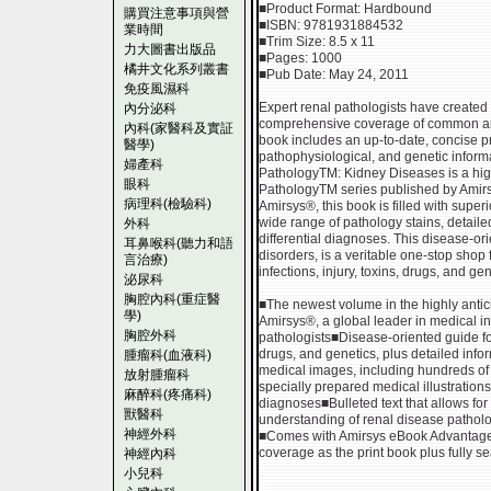
■Product Format: Hardbound
購買注意事項與營
■ISBN: 9781931884532
業時間
■Trim Size: 8.5 x 11
力大圖書出版品
■Pages: 1000
橘井文化系列叢書
■Pub Date: May 24, 2011
免疫風濕科
Expert renal pathologists have created 
內分泌科
comprehensive coverage of common and 
內科(家醫科及實証
book includes an up-to-date, concise pr
醫學)
pathophysiological, and genetic inform
婦產科
PathologyTM: Kidney Diseases is a highl
眼科
PathologyTM series published by Amirs
病理科(檢驗科)
Amirsys®, this book is filled with supe
wide range of pathology stains, detaile
外科
differential diagnoses. This disease-o
耳鼻喉科(聽力和語
disorders, is a veritable one-stop shop
言治療)
infections, injury, toxins, drugs, and gen
泌尿科
胸腔內科(重症醫
■The newest volume in the highly anti
學)
Amirsys®, a global leader in medical i
胸腔外科
pathologists■Disease-oriented guide foc
drugs, and genetics, plus detailed info
腫瘤科(血液科)
medical images, including hundreds of
放射腫瘤科
specially prepared medical illustration
麻醉科(疼痛科)
diagnoses■Bulleted text that allows fo
獸醫科
understanding of renal disease pathol
神經外科
■Comes with Amirsys eBook Advantage
coverage as the print book plus fully s
神經內科
小兒科