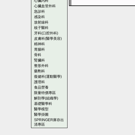
心臟內科
心臟血管外科
急診科
感染科
放射線科
核子醫科
牙科(口腔外科)
皮膚科(醫學美容)
精神科
胃腸科
骨科
腎臟科
整形外科
藥劑科
復健科(運動醫學)
護理科
食品營養
限量特價專區
解剖學(組織學)
基礎醫學科
醫學模型
醫學掛圖
SPRINGER庫存出
清專區