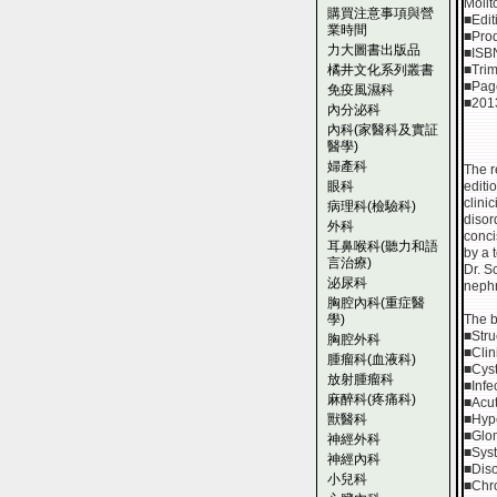
Molit
購買注意事項與營
■Edit
業時間
■Pro
力大圖書出版品
■ISB
橘井文化系列叢書
■Trim
■Pag
免疫風濕科
■201
內分泌科
內科(家醫科及實証
醫學)
婦產科
The r
眼科
editi
clini
病理科(檢驗科)
disor
外科
conci
耳鼻喉科(聽力和語
by a 
言治療)
Dr. S
泌尿科
nephr
胸腔內科(重症醫
學)
The b
■Stru
胸腔外科
■Clin
腫瘤科(血液科)
■Cyst
放射腫瘤科
■Infe
麻醉科(疼痛科)
■Acut
獸醫科
■Hyp
■Glom
神經外科
■Syst
神經內科
■Diso
小兒科
■Chr