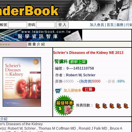
帳號
密碼
加入會員
|
首頁
|
服務
|
行
旅遊卡！！
圖 書 介 紹
 ■ ■ ■ ■
Schrier's Diseases of the Kidney 9/E 2013
-
腎臟科
-
編號：
0----1451110758
-
作者：
Robert W, Schrier
-
原價
-
16000
-
(熱賣價)
5000
- 節省 ↓
69%
-
加入購物車
推薦指數：
容介紹
er's Diseases of the Kidney
r(s): Robert W, Schrier , Thomas M Coffman MD , Ronald J Falk MD , Bruce A