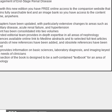
agement of End-Stage Renal Disease
 with this new edition you have FREE online access to the companion website that
ins fully searchable text and an image bank so you have access to the content
me, anywhere.
hapters have been updated, with particularly extensive changes to areas such as
itary disease, acute renal failure, and hypertension
nt has been consolidated into two volumes
ded editorial team provides in-depth expertise in all areas of nephrology
ences available online link to Medline abstracts and to selected full-text articles
ands of new references have been added, and obsolete references have been
ed
provides information on basic sciences, laboratory diagnosis, and imaging keyed
e needs of clinicians
section of the book is designed to be a self-contained "textbook" for an area of
hology