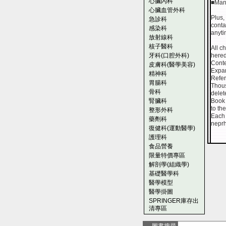
心臟內科
■Man
心臟血管外科
Plus,
急診科
conta
感染科
anyti
放射線科
核子醫科
All c
牙科(口腔外科)
hered
Conte
皮膚科(醫學美容)
Expan
精神科
Refer
胃腸科
Thous
骨科
delet
腎臟科
Book 
to th
整形外科
Each 
藥劑科
nepr
復健科(運動醫學)
護理科
食品營養
限量特價專區
解剖學(組織學)
基礎醫學科
醫學模型
醫學掛圖
SPRINGER庫存出
清專區