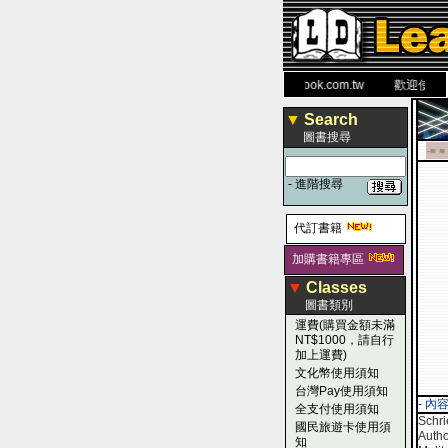
力 大 醫 學 圖 書 網
www.leaderbook.com.tw
歡迎使用 國民
▼
Search
圖書搜尋
-■ ■
-
進階搜尋
代訂書籍
加購書籍專區
▼
Classes
圖書類別
運費(購買金額未滿
NT$1000，請自行
加上運費)
文化幣使用須知
台灣Pay使用須知
- 內
全支付使用須知
Schri
國民旅遊卡使用須
Autho
知