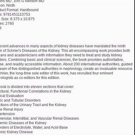
oris MD , Eric G Neilson MD
ion: Ninth
duct Format: Hardbound
N: 9781451110753
 Size: 8.375 x 10.875
es: 2760
3
ecent advances in many aspects of kidney diseases have mandated the ninth
on of Schrier's Diseases of the Kidney. This all-encompassing work provides both
cians and academicians with information they need to treat and study kidney
ders. Combining basic and clinical sciences, the book provides authoritative,
se, and readily accessible information. About 200 international authorities, guided
team of five distinguished authorities in nephrology, create an invaluable resource.
chrier, the long-time sole editor of this work, has recruited four eminent
ologists as co-editors for this edition.
ook is divided into eleven sections that cover:
ctural, Functional Correlations in the Kidney
ical Evaluation
ic and Tubular Disorders
ctions of the Urinary Tract and the Kidney
e Renal Injury
ertension
erular, Interstitial, and Vascular Renal Diseases
emic Diseases of the Kidney
rders of Electrolyte, Water, and Acid-Base
onic Kidney Disease