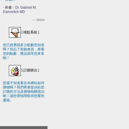
-
作者：
Dr. Gabriel M.
Danovitch MD
--- more
[
積點系統
]
您已經累積多少點數您知道
嗎？別忘了登錄會員，察看
您的點數，獎品就等您來拿
喲！
[
訂購辦法
]
您還不知道要在本網站如何
購物嗎？我們將會提供給您
訂購的方法及購物相關資訊
喲！讓您彈指間取得想要的
書藉。