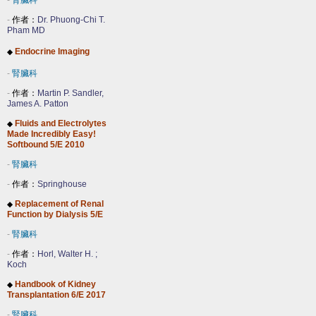
-
腎臟科
-
作者：
Dr. Phuong-Chi T.
Pham MD
Endocrine Imaging
◆
-
腎臟科
-
作者：
Martin P. Sandler,
James A. Patton
Fluids and Electrolytes
◆
Made Incredibly Easy!
Softbound 5/E 2010
-
腎臟科
-
作者：
Springhouse
Replacement of Renal
◆
Function by Dialysis 5/E
-
腎臟科
-
作者：
Horl, Walter H. ;
Koch
Handbook of Kidney
◆
Transplantation 6/E 2017
-
腎臟科