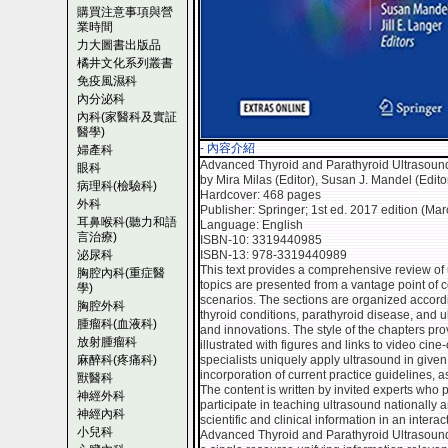
購買注意事項與營
業時間
力大圖書出版品
橘井文化系列叢書
免疫風濕科
內分泌科
內科(家醫科及實証
醫學)
- 內容介紹
婦產科
Advanced Thyroid and Parathyroid Ultrasound
眼科
by Mira Milas (Editor), Susan J. Mandel (Editor)
病理科(檢驗科)
Hardcover: 468 pages
外科
Publisher: Springer; 1st ed. 2017 edition (Ma
耳鼻喉科(聽力和語
Language: English
言治療)
ISBN-10: 3319440985
泌尿科
ISBN-13: 978-3319440989
This text provides a comprehensive review of 
胸腔內科(重症醫
topics are presented from a vantage point of 
學)
scenarios. The sections are organized accordi
胸腔外科
thyroid conditions, parathyroid disease, and 
腫瘤科(血液科)
and innovations. The style of the chapters prov
放射腫瘤科
illustrated with figures and links to video cin
麻醉科(疼痛科)
specialists uniquely apply ultrasound in given c
incorporation of current practice guidelines, 
獸醫科
The content is written by invited experts who p
神經外科
participate in teaching ultrasound nationally a
神經內科
scientific and clinical information in an interac
小兒科
Advanced Thyroid and Parathyroid Ultrasound f