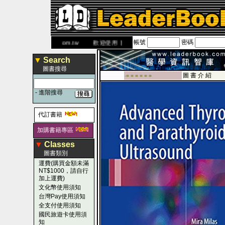
帳號
密碼
網
www.leaderbook.com.tw
歡迎使用 國民旅遊卡！！
▼
Search
圖書搜尋
圖 書 介 紹
-■ ■ ■ ■ ■ ■
-
進階搜尋
代訂書籍
加購書籍專區
▼
Classes
圖書類別
運費(購買金額未滿
NT$1000，請自行
加上運費)
文化幣使用須知
台灣Pay使用須知
全支付使用須知
國民旅遊卡使用須
知