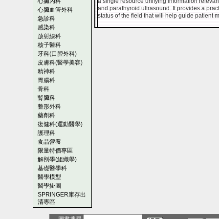
心臟內科
a single resource unifying information relevant
and parathyroid ultrasound. It provides a pra
心臟血管外科
status of the field that will help guide patien
急診科
感染科
放射線科
核子醫科
牙科(口腔外科)
皮膚科(醫學美容)
精神科
胃腸科
骨科
腎臟科
整形外科
藥劑科
復健科(運動醫學)
護理科
食品營養
限量特價專區
解剖學(組織學)
基礎醫學科
醫學模型
醫學掛圖
SPRINGER庫存出
清專區