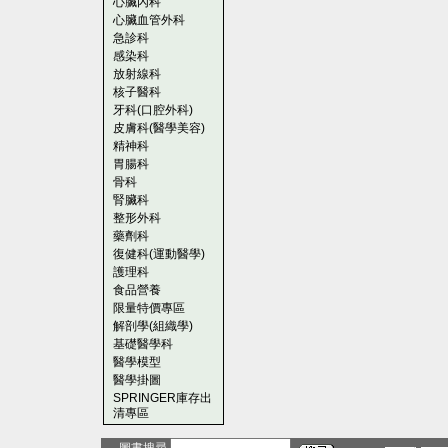
心臟內科
心臟血管外科
急診科
感染科
放射線科
核子醫科
牙科(口腔外科)
皮膚科(醫學美容)
精神科
胃腸科
骨科
腎臟科
整形外科
藥劑科
復健科(運動醫學)
護理科
食品營養
限量特價專區
解剖學(組織學)
基礎醫學科
醫學模型
醫學掛圖
SPRINGER庫存出
清專區