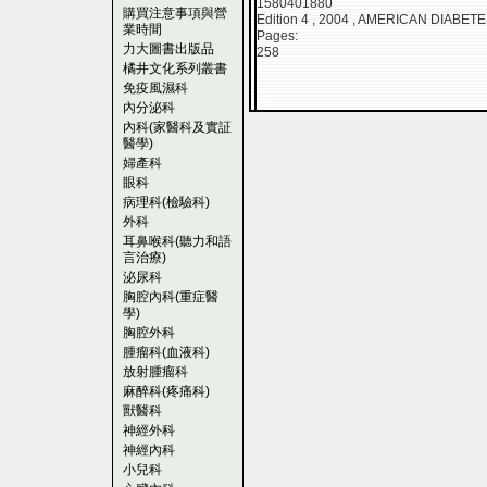
1580401880
購買注意事項與營
Edition 4 , 2004 , AMERICAN DIABET
業時間
Pages:
力大圖書出版品
258
橘井文化系列叢書
免疫風濕科
內分泌科
內科(家醫科及實証
醫學)
婦產科
眼科
病理科(檢驗科)
外科
耳鼻喉科(聽力和語
言治療)
泌尿科
胸腔內科(重症醫
學)
胸腔外科
腫瘤科(血液科)
放射腫瘤科
麻醉科(疼痛科)
獸醫科
神經外科
神經內科
小兒科