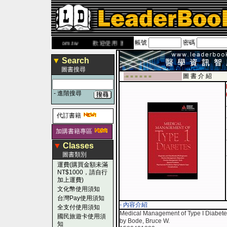
帳號
密碼
網
www.leaderbook.com.tw
歡迎使用 國民旅遊卡！！
▼
Search
圖書搜尋
圖 書 介 紹
-■ ■ ■ ■ ■ ■
-
進階搜尋
代訂書籍
加購書籍專區
▼
Classes
圖書類別
運費(購買金額未滿
NT$1000，請自行
加上運費)
文化幣使用須知
台灣Pay使用須知
- 內容介紹
全支付使用須知
Medical Management of Type I Diabet
國民旅遊卡使用須
by Bode, Bruce W.
知