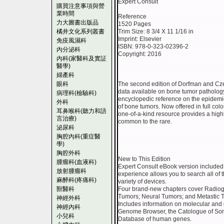
Expert Consult
購買注意事項與營
業時間
Reference
力大圖書出版品
1520 Pages
橘井文化系列叢書
Trim Size: 8 3/4 X 11 1/16 in
Imprint: Elsevier
免疫風濕科
ISBN: 978-0-323-02396-2
內分泌科
Copyright: 2016
內科(家醫科及實証
醫學)
婦產科
眼科
The second edition of Dorfman and Cze
data available on bone tumor patholog
病理科(檢驗科)
encyclopedic reference on the epidemio
外科
of bone tumors. Now offered in full col
耳鼻喉科(聽力和語
one-of-a-kind resource provides a highl
言治療)
common to the rare.
泌尿科
胸腔內科(重症醫
學)
胸腔外科
New to This Edition
腫瘤科(血液科)
Expert Consult eBook version include
放射腫瘤科
experience allows you to search all of 
麻醉科(疼痛科)
variety of devices.
獸醫科
Four brand-new chapters cover Radiog
Tumors; Neural Tumors; and Metastic 
神經外科
Includes information on molecular and
神經內科
Genome Browser, the Catologue of Som
小兒科
Database of human genes.