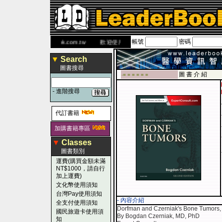
帳號
密碼
書 網
www.leaderbook.com.tw
歡迎使用 國民旅遊卡！！
▼
Search
圖書搜尋
圖 書 介 紹
-■ ■ ■ ■ ■ ■
-
進階搜尋
代訂書籍
加購書籍專區
▼
Classes
圖書類別
運費(購買金額未滿
NT$1000，請自行
加上運費)
文化幣使用須知
台灣Pay使用須知
- 內容介紹
全支付使用須知
Dorfman and Czerniak's Bone Tumors, 
國民旅遊卡使用須
By Bogdan Czerniak, MD, PhD
知