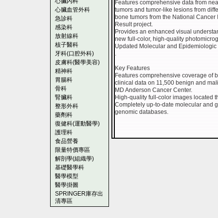
心臟內科
Features comprehensive data from nea
心臟血管外科
tumors and tumor-like lesions from diff
bone tumors from the National Cancer I
急診科
Result project.
感染科
Provides an enhanced visual understa
放射線科
new full-color, high-quality photomicro
核子醫科
Updated Molecular and Epidemiologic 
牙科(口腔外科)
.
皮膚科(醫學美容)
Key Features
精神科
Features comprehensive coverage of b
胃腸科
clinical data on 11,500 benign and mali
骨科
MD Anderson Cancer Center.
腎臟科
High-quality full-color images located t
Completely up-to-date molecular and ge
整形外科
genomic databases.
藥劑科
復健科(運動醫學)
護理科
食品營養
限量特價專區
解剖學(組織學)
基礎醫學科
醫學模型
醫學掛圖
SPRINGER庫存出
清專區