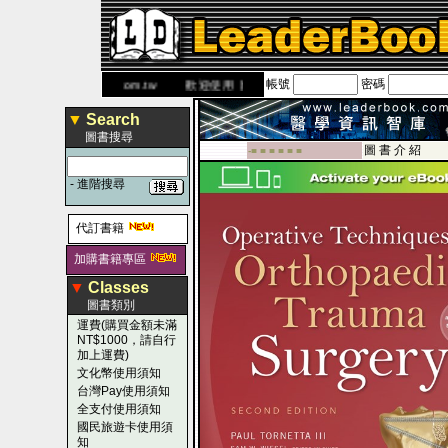
帳號
密碼
網
www.leaderbook.com.tw
歡迎使用 國民旅遊卡！！
▼
Search
圖書搜尋
圖 書 介 紹
-■ ■ ■ ■ ■ ■
-
進階搜尋
代訂書籍
加購書籍專區
▼
Classes
圖書類別
運費(購買金額未滿
NT$1000，請自行
加上運費)
文化幣使用須知
台灣Pay使用須知
全支付使用須知
國民旅遊卡使用須
知