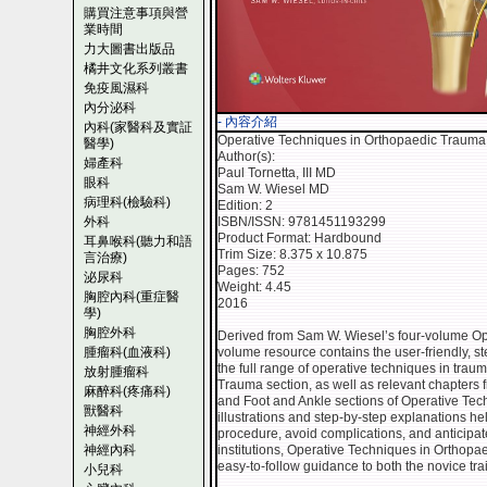
購買注意事項與營
業時間
力大圖書出版品
橘井文化系列叢書
免疫風濕科
內分泌科
- 內容介紹
內科(家醫科及實証
Operative Techniques in Orthopaedic Trauma
醫學)
Author(s):
婦產科
Paul Tornetta, III MD
眼科
Sam W. Wiesel MD
病理科(檢驗科)
Edition: 2
外科
ISBN/ISSN: 9781451193299
Product Format: Hardbound
耳鼻喉科(聽力和語
Trim Size: 8.375 x 10.875
言治療)
Pages: 752
泌尿科
Weight: 4.45
胸腔內科(重症醫
2016
學)
胸腔外科
Derived from Sam W. Wiesel’s four-volume Ope
腫瘤科(血液科)
volume resource contains the user-friendly, s
the full range of operative techniques in traum
放射腫瘤科
Trauma section, as well as relevant chapters
麻醉科(疼痛科)
and Foot and Ankle sections of Operative Tech
獸醫科
illustrations and step-by-step explanations he
神經外科
procedure, avoid complications, and anticipat
神經內科
institutions, Operative Techniques in Orthopa
easy-to-follow guidance to both the novice tr
小兒科