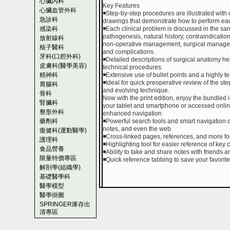
心臟內科
Key Features
心臟血管外科
◾Step-by-step procedures are illustrated with 
急診科
drawings that demonstrate how to perform ea
感染科
◾Each clinical problem is discussed in the sa
pathogenesis, natural history, contraindication
放射線科
non-operative management, surgical managemen
核子醫科
and complications.
牙科(口腔外科)
◾Detailed descriptions of surgical anatomy h
皮膚科(醫學美容)
technical procedures.
精神科
◾Extensive use of bullet points and a highly t
◾Ideal for quick preoperative review of the st
胃腸科
and evolving technique.
骨科
Now with the print edition, enjoy the bundled
腎臟科
your tablet and smartphone or accessed onlin
整形外科
enhanced navigation
藥劑科
◾Powerful search tools and smart navigation cr
notes, and even the web
復健科(運動醫學)
◾Cross-linked pages, references, and more fo
護理科
◾Highlighting tool for easier reference of key 
食品營養
◾Ability to take and share notes with friends 
限量特價專區
◾Quick reference tabbing to save your favorite
解剖學(組織學)
基礎醫學科
醫學模型
醫學掛圖
SPRINGER庫存出
清專區