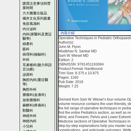
購買注意事項與營
業時間
力大圖書出版品
橘井文化系列叢書
免疫風濕科
內分泌科
- 內容介紹
內科(家醫科及實証
Operative Techniques in Pediatric Orthopaed
醫學)
Author(s):
婦產科
John M. Flynn
眼科
Wudbhav N. Sankar MD
病理科(檢驗科)
Sam W. Wiesel MD
外科
Edition: 2
ISBN/ISSN: 9781451193084
耳鼻喉科(聽力和語
Product Format: Hardbound
言治療)
Trim Size: 8.375 x 10.875
泌尿科
Pages: 1160
胸腔內科(重症醫
Pub Date: 2016
學)
Weight: 7.25
胸腔外科
腫瘤科(血液科)
Derived from Sam W. Wiesel’s four-volume Ope
放射腫瘤科
volume resource contains the user-friendly, s
麻醉科(疼痛科)
the full range of operative techniques in pedia
獸醫科
find the entire Pediatrics section, as well as 
神經外科
Wrist, and Forearm; Pelvis and Lower Extrem
神經內科
Medicine sections of Operative Techniques in 
step-by-step explanations help you master sur
小兒科
complications, and anticipate outcomes. Writte