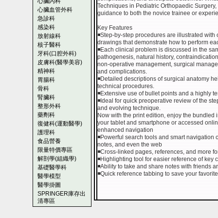
心臟內科
Techniques in Pediatric Orthopaedic Surgery, 2
心臟血管外科
guidance to both the novice trainee or exper
急診科
感染科
Key Features
◾Step-by-step procedures are illustrated with 
放射線科
drawings that demonstrate how to perform ea
核子醫科
◾Each clinical problem is discussed in the sa
牙科(口腔外科)
pathogenesis, natural history, contraindication
皮膚科(醫學美容)
non-operative management, surgical managemen
精神科
and complications.
◾Detailed descriptions of surgical anatomy h
胃腸科
technical procedures.
骨科
◾Extensive use of bullet points and a highly t
腎臟科
◾Ideal for quick preoperative review of the st
整形外科
and evolving technique.
藥劑科
Now with the print edition, enjoy the bundled
your tablet and smartphone or accessed onlin
復健科(運動醫學)
enhanced navigation
護理科
◾Powerful search tools and smart navigation cr
食品營養
notes, and even the web
限量特價專區
◾Cross-linked pages, references, and more fo
解剖學(組織學)
◾Highlighting tool for easier reference of key 
◾Ability to take and share notes with friends 
基礎醫學科
◾Quick reference tabbing to save your favorite
醫學模型
醫學掛圖
SPRINGER庫存出
清專區