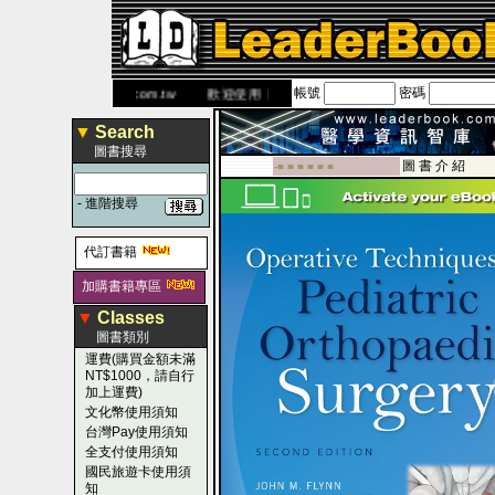
帳號
密碼
網
www.leaderbook.com.tw
歡迎使用 國民旅遊卡！！
▼
Search
圖書搜尋
圖 書 介 紹
-■ ■ ■ ■ ■ ■
-
進階搜尋
代訂書籍
加購書籍專區
▼
Classes
圖書類別
運費(購買金額未滿
NT$1000，請自行
加上運費)
文化幣使用須知
台灣Pay使用須知
全支付使用須知
國民旅遊卡使用須
知