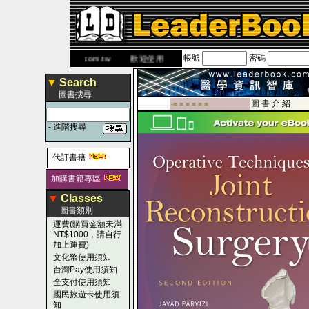
帳號
密碼
網
www.leaderbook.com.tw
歡迎使用 國民旅遊卡！！
▼
Search
圖書搜尋
圖 書 介 紹
-■ ■ ■ ■ ■ ■
-
進階搜尋
代訂書籍
加購書籍專區
▼
Classes
圖書類別
運費(購買金額未滿
NT$1000，請自行
加上運費)
文化幣使用須知
台灣Pay使用須知
全支付使用須知
國民旅遊卡使用須
知