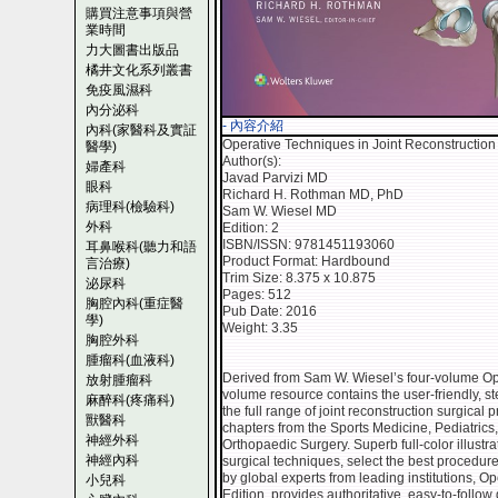
購買注意事項與營
業時間
力大圖書出版品
橘井文化系列叢書
免疫風濕科
內分泌科
- 內容介紹
內科(家醫科及實証
Operative Techniques in Joint Reconstruction
醫學)
Author(s):
婦產科
Javad Parvizi MD
眼科
Richard H. Rothman MD, PhD
病理科(檢驗科)
Sam W. Wiesel MD
外科
Edition: 2
ISBN/ISSN: 9781451193060
耳鼻喉科(聽力和語
Product Format: Hardbound
言治療)
Trim Size: 8.375 x 10.875
泌尿科
Pages: 512
胸腔內科(重症醫
Pub Date: 2016
學)
Weight: 3.35
胸腔外科
腫瘤科(血液科)
Derived from Sam W. Wiesel’s four-volume Ope
放射腫瘤科
volume resource contains the user-friendly, s
麻醉科(疼痛科)
the full range of joint reconstruction surgical 
獸醫科
chapters from the Sports Medicine, Pediatric
神經外科
Orthopaedic Surgery. Superb full-color illust
神經內科
surgical techniques, select the best procedur
by global experts from leading institutions, O
小兒科
Edition, provides authoritative, easy-to-follo