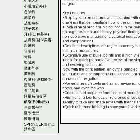
心臟內科
surgeon.
心臟血管外科
急診科
Key Features
感染科
◾Step-by-step procedures are illustrated with 
drawings that demonstrate how to perform ea
放射線科
◾Each clinical problem is discussed in the sa
核子醫科
pathogenesis, natural history, physical finding
牙科(口腔外科)
non-operative management, surgical managemen
皮膚科(醫學美容)
and complications.
精神科
◾Detailed descriptions of surgical anatomy h
technical procedures.
胃腸科
◾Extensive use of bullet points and a highly t
骨科
◾Ideal for quick preoperative review of the st
腎臟科
and evolving technique.
整形外科
Now with the print edition, enjoy the bundled
藥劑科
your tablet and smartphone or accessed onlin
enhanced navigation
復健科(運動醫學)
◾Powerful search tools and smart navigation cr
護理科
notes, and even the web
食品營養
◾Cross-linked pages, references, and more fo
限量特價專區
◾Highlighting tool for easier reference of key 
解剖學(組織學)
◾Ability to take and share notes with friends 
◾Quick reference tabbing to save your favorite
基礎醫學科
醫學模型
醫學掛圖
SPRINGER庫存出
清專區