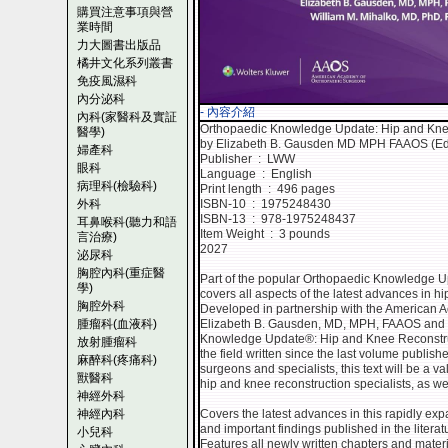
購買注意事項與營
業時間
力大圖書出版品
橘井文化系列叢書
免疫風濕科
內分泌科
- 內容介紹
內科(家醫科及實証
Orthopaedic Knowledge Update: Hip and Knee
醫學)
by Elizabeth B. Gausden MD MPH FAAOS (Edit
婦產科
Publisher ‏ : ‎ LWW
眼科
Language ‏ : ‎ English
病理科(檢驗科)
Print length ‏ : ‎ 496 pages
外科
ISBN-10 ‏ : ‎ 1975248430
ISBN-13 ‏ : ‎ 978-1975248437
耳鼻喉科(聽力和語
Item Weight ‏ : ‎ 3 pounds
言治療)
2027
泌尿科
胸腔內科(重症醫
Part of the popular Orthopaedic Knowledge U
學)
covers all aspects of the latest advances in h
胸腔外科
Developed in partnership with the American
腫瘤科(血液科)
Elizabeth B. Gausden, MD, MPH, FAAOS and 
Knowledge Update®: Hip and Knee Reconstruct
放射腫瘤科
the field written since the last volume publis
麻醉科(疼痛科)
surgeons and specialists, this text will be a 
獸醫科
hip and knee reconstruction specialists, as we
神經外科
神經內科
Covers the latest advances in this rapidly ex
and important findings published in the litera
小兒科
Features all newly written chapters and mater