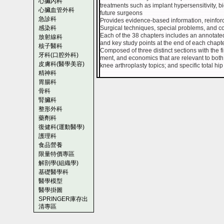
心臟內科
treatments such as implant hypersensitivity, b
心臟血管外科
future surgeons
急診科
Provides evidence-based information, reinfor
感染科
Surgical techniques, special problems, and co
Each of the 38 chapters includes an annotated
放射線科
and key study points at the end of each chapte
核子醫科
Composed of three distinct sections with the 
牙科(口腔外科)
ment, and economics that are relevant to both 
皮膚科(醫學美容)
knee arthroplasty topics; and specific total hip
精神科
胃腸科
骨科
腎臟科
整形外科
藥劑科
復健科(運動醫學)
護理科
食品營養
限量特價專區
解剖學(組織學)
基礎醫學科
醫學模型
醫學掛圖
SPRINGER庫存出
清專區