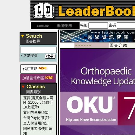
帳號
密碼
網
www.leaderbook.com.tw
歡迎使用 國民旅遊卡！！
▼
Search
圖書搜尋
圖 書 介 紹
-■ ■ ■ ■ ■ ■
-
進階搜尋
代訂書籍
加購書籍專區
▼
Classes
圖書類別
運費(購買金額未滿
NT$1000，請自行
加上運費)
文化幣使用須知
台灣Pay使用須知
全支付使用須知
國民旅遊卡使用須
知