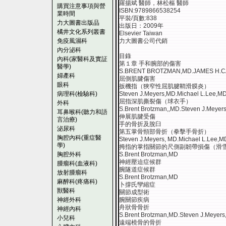
羅揚斌 醫師，林松樞 醫師
購買注意事項與營
ISBN:9789866538254
業時間
平裝/頁數:838
力大圖書出版品
出版日：2009年
橘井文化系列叢書
Elsevier Taiwan
免疫風濕科
力大圖書公司代銷
內分泌科
目錄
內科(家醫科及實証
第１章 手和腕部的傷害
醫學)
S.BRENT BROTZMAN,MD.JAMES H.C
婦產科
屈側肌腱傷害
眼科
扳機指（狹窄性屈肌腱鞘滑膜炎）
病理科(檢驗科)
Steven J.Meyers,MD.Michael L.Lee,M
屈指深肌撕裂傷（球衣手）
外科
S.Brent Brotzman,,MD.Steven J.Meyer
耳鼻喉科(聽力和語
伸展肌腱受傷
言治療)
手的骨折及脫臼
泌尿科
第五掌骨頸部骨折（拳擊手骨折）
胸腔內科(重症醫
Steven J.Meyers, MD.Michael L.Lee,M
學)
拇指的掌指關節的尺側副韌帶損傷（滑
胸腔外科
S.Brent Brotzman,MD
神經壓迫症候群
腫瘤科(血液科)
腕隧道症候群
放射腫瘤科
S.Brent Brotzman,MD
麻醉科(疼痛科)
卜撐氏孿縮症
獸醫科
關節成型術
神經外科
腕關節疾病
舟狀骨骨折
神經內科
S.Brent Brotzman,MD.Steven J.Meyer
小兒科
遠端橈骨的骨折