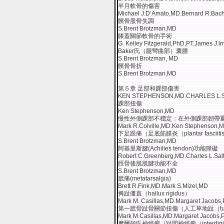
半月軟骨的傷害
Michael J.D’Amato,MD.Bernard R.Bach
髕骨股骨失調
S.Brent Brotzman,MD
膝蓋關節軟骨的手術
G. Kelley Fitzgerald,PhD,PT.James J.
Baker氏（腿彎曲部）囊腫
S.Brent Brotzman, MD
髕骨骨折
S.Brent Brotzman,MD
第５章 足部和踝部傷害
KEN STEPHENSON,MD.CHARLES L.
踝部扭傷
Ken Stephenson,MD
慢性外側踝部不穩定：在外側踝部韌帶
Mark R.Colville,MD.Ken Stephenson,
下足跟痛（足底筋膜炎（plantar fasciit
S.Brent Brotzman,MD
阿基里斯腱(Achilles tendon)功能障礙
Robert C.Greenberg,MD.Charles L.Sa
脛骨後肌肌腱功能不全
S.Brent Brotzman,MD
蹠痛(metatarsalgia)
Brett R.Fink,MD.Mark S.Mizel,MD
拇趾僵直（hallux rigidus）
Mark M. Casillas,MD.Margaret Jacobs
第一蹠骨趾骨關節扭傷（人工草地趾（turf
Mark M.Casillas,MD.Margaret Jacobs,
摩爾頓氏神經瘤（趾間神經瘤（interdigital