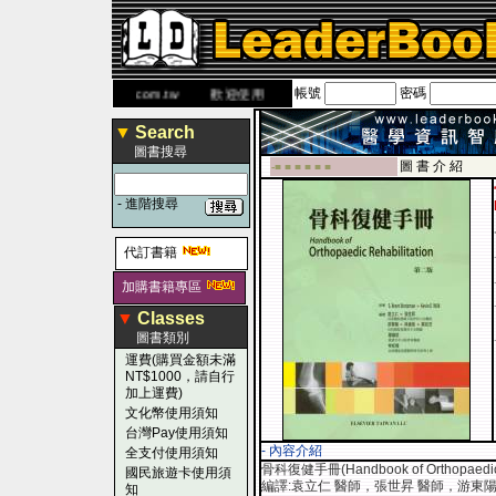
帳號
密碼
www.leaderbook.com.tw
歡迎使用 國民旅遊卡！！
▼
Search
圖書搜尋
圖 書 介 紹
-■ ■ ■ ■ ■ ■
-
進階搜尋
代訂書籍
加購書籍專區
▼
Classes
圖書類別
運費(購買金額未滿
NT$1000，請自行
加上運費)
文化幣使用須知
台灣Pay使用須知
- 內容介紹
全支付使用須知
骨科復健手冊(Handbook of Orthopaedic
國民旅遊卡使用須
編譯:袁立仁 醫師，張世昇 醫師，游東陽
知