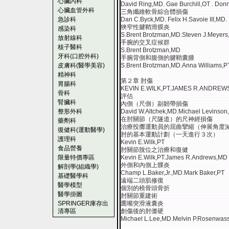
心臟內科
David Ring,MD. Gae Burchill,OT . Don
心臟血管外科
三角纖維軟骨綜合體損傷
急診科
Dan C.Byck,MD. Felix H.Savoie III,MD.
狹窄性腱鞘滑膜炎
感染科
S.Brent Brotzman,MD.Steven J.Meyers,
放射線科
手腕的交叉症候群
核子醫科
S.Brent Brotzman,MD
牙科(口腔外科)
手腕背側和腹側的腱鞘囊腫
皮膚科(醫學美容)
S.Brent Brotzman,MD.Anna Williams,P
精神科
第２章 肘傷
胃腸科
KEVIN E.WILK,PT.JAMES R.ANDREW
骨科
評估
腎臟科
內側（尺側）副韌帶損傷
整形外科
David W.Altchek,MD.Michael Levinson
在肘關節（尺隧道）的尺神經損傷
藥劑科
治療投擲運動員的屈曲攣縮（伸展角度
復健科(運動醫學)
肘的基本運動計劃（一天進行３次）
護理科
Kevin E.Wilk,PT
食品營養
肘關節脫位之治療和復健
限量特價專區
Kevin E.Wilk,PT.James R.Andrews,MD
外側和內側上髁炎
解剖學(組織學)
Champ L.Baker,Jr.,MD.Mark Baker,PT
基礎醫學科
遠端二頭肌修復
醫學模型
個別的橈骨頭骨折
醫學掛圖
肘關節重建術
SPRINGER庫存出
鷹嘴突滑液囊炎
清專區
創傷後的肘僵硬
Michael L.Lee,MD.Melvin P.Rosenwas