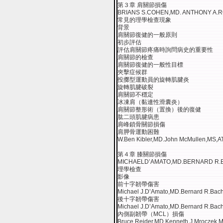
第３章 肩關節損傷
BRIANS S.COHEN,MD. ANTHONY A.
常見的理學檢查現象
背景
肩關節復健的一般原則
初步評估
評估肩關節疼痛時詢問病史的重要性
肩關節的檢查
肩關節復健的一般性目標
夾擊症候群
投擲型運動員的旋轉肌腱炎
旋轉肌腱破裂
肩關節不穩定
冰凍肩（黏連性滑囊炎）
肩關節整形術（置換）後的復健
肱二頭肌腱病患
肩峰鎖骨關節損傷
肩胛骨運動困難
W.Ben Kibler,MD.John McMullen,MS,A
第４章 膝關節損傷
MICHAELD’AMATO,MD.BERNARD R.B
理學檢查
影像
前十字韌帶傷害
Michael J.D’Amato,MD.Bernard R.Bach
後十字韌帶傷害
Michael J.D’Amato,MD.Bernard R.Bach
內側副韌帶（MCL）損傷
Bruce Reider,MD.Kenneth J.Mroczek,