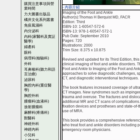
購買注意事項與營
- 內容介紹
業時間
Imaging of the Foot and Ankle
力大圖書出版品
Author(s):Thomas H Berquist MD, FACR
橘井文化系列叢書
Edition: Third
免疫風濕科
ISBN-10: 1-60547-572-6
內分泌科
ISBN-13: 978-1-60547-572-1
Pub Date: September 2010
內科(家醫科及實証
Pages: 720
醫學)
Illustrations: 2000
婦產科
Trim Size: 8.375 x 10.875
眼科
病理科(檢驗科)
Revised and updated for its Third Edition, this
外科
clinical imaging of foot and ankle disorders. T
Foot and Ankle to Imaging of the Foot and Ank
耳鼻喉科(聽力和語
approaches to solve diagnostic challenges, sp
言治療)
CT, and diagnostic interventional techniques.
泌尿科
胸腔內科(重症醫
The book features increased coverage of ult
學)
CT images. New syndromes such as impingeme
胸腔外科
trauma and overuse. The fractures and disloca
腫瘤科(血液科)
additional MR and CT scans of complications.
fixation devices and prostheses and state-of-t
放射腫瘤科
use of MRA.
麻醉科(疼痛科)
獸醫科
This book provides a comprehensive reference f
神經外科
who treat foot and ankle disorders including 
神經內科
emergency room physicians.
小兒科