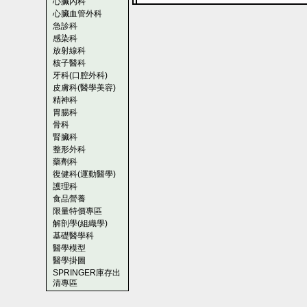
心臟內科
心臟血管外科
急診科
感染科
放射線科
核子醫科
牙科(口腔外科)
皮膚科(醫學美容)
精神科
胃腸科
骨科
腎臟科
整形外科
藥劑科
復健科(運動醫學)
護理科
食品營養
限量特價專區
解剖學(組織學)
基礎醫學科
醫學模型
醫學掛圖
SPRINGER庫存出
清專區