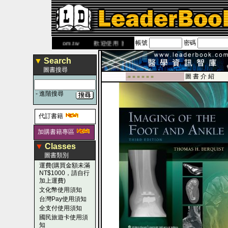
帳號
密碼
網
www.leaderbook.com.tw
歡迎使用 國民旅遊卡！！
▼
Search
圖書搜尋
圖 書 介 紹
-■ ■ ■ ■ ■ ■
-
進階搜尋
代訂書籍
加購書籍專區
▼
Classes
圖書類別
運費(購買金額未滿
NT$1000，請自行
加上運費)
文化幣使用須知
台灣Pay使用須知
全支付使用須知
國民旅遊卡使用須
知