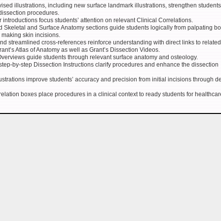
sed illustrations, including new surface landmark illustrations, strengthen students
issection procedures.
introductions focus students’ attention on relevant Clinical Correlations.
 Skeletal and Surface Anatomy sections guide students logically from palpating b
o making skin incisions.
 streamlined cross-references reinforce understanding with direct links to related
rant’s Atlas of Anatomy as well as Grant’s Dissection Videos.
Overviews guide students through relevant surface anatomy and osteology.
tep-by-step Dissection Instructions clarify procedures and enhance the dissection
llustrations improve students’ accuracy and precision from initial incisions through 
relation boxes place procedures in a clinical context to ready students for healthcar