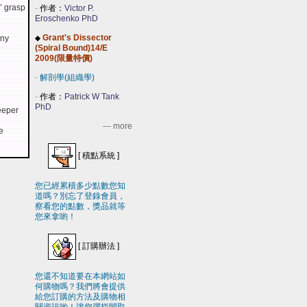
’ grasp
-
作者：
Victor P.
Eroschenko PhD
Grant's Dissector
ony
◆
(Spiral Bound)14/E
2009(限量特價)
-
解剖學(組織學)
-
作者：
Patrick W Tank
PhD
deeper
--- more
e
[
積點系統
]
您已經累積多少點數您知
道嗎？別忘了登錄會員，
察看您的點數，獎品就等
您來拿喲！
[
訂購辦法
]
您還不知道要在本網站如
何購物嗎？我們將會提供
給您訂購的方法及購物相