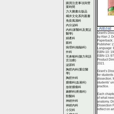
購買注意事項與營
業時間
力大圖書出版品
橘井文化系列叢書
免疫風濕科
內分泌科
- 內容介紹
內科(家醫科及實証
Grant's Dis
醫學)
by Alan J. D
婦產科
Paperback:
眼科
Publisher: 
病理科(檢驗科)
Language: 
外科
ISBN-10: 1
ISBN-13: 9
耳鼻喉科(聽力和語
Product Dim
言治療)
2021
泌尿科
胸腔內科(重症醫
Grant’s Dis
學)
for students
胸腔外科
dissection.
腫瘤科(血液科)
students’ u
practice.
放射腫瘤科
麻醉科(疼痛科)
Each chapter
獸醫科
of what nee
神經外科
anatomy. Dis
神經內科
Dissection 
reflect on a
小兒科