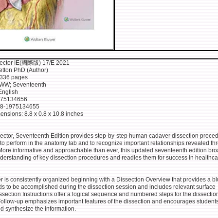
sector IE(國際版) 17/E 2021
etton PhD (Author)
 336 pages
LWW; Seventeenth
English
975134656
78-1975134655
ensions: 8.8 x 0.8 x 10.8 inches
sector, Seventeenth Edition provides step-by-step human cadaver dissection proce
 to perform in the anatomy lab and to recognize important relationships revealed th
 More informative and approachable than ever, this updated seventeenth edition br
nderstanding of key dissection procedures and readies them for success in healthca
 is consistently organized beginning with a Dissection Overview that provides a bl
ds to be accomplished during the dissection session and includes relevant surface
section Instructions offer a logical sequence and numbered steps for the dissectio
Follow-up emphasizes important features of the dissection and encourages students
nd synthesize the information.