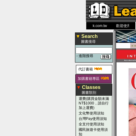
力 大 醫 學 圖 書 網
www.leaderbook.com.tw
歡迎使用 國民旅
▼
Search
圖書搜尋
-■ ■
-
進階搜尋
代訂書籍
加購書籍專區
▼
Classes
圖書類別
運費(購買金額未滿
NT$1000，請自行
加上運費)
文化幣使用須知
台灣Pay使用須知
全支付使用須知
國民旅遊卡使用須
知