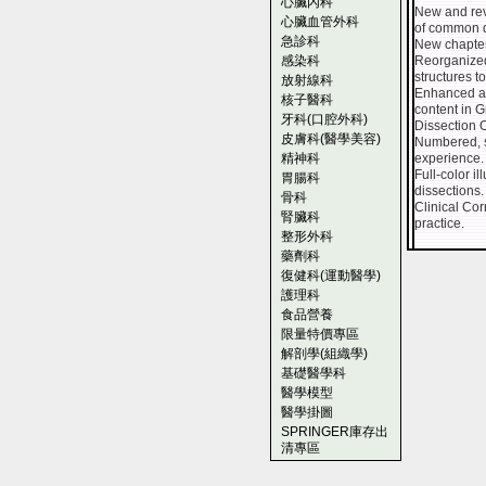
心臟內科
New and revi
心臟血管外科
of common d
急診科
New chapter 
感染科
Reorganized
structures t
放射線科
Enhanced and
核子醫科
content in G
牙科(口腔外科)
Dissection 
皮膚科(醫學美容)
Numbered, s
精神科
experience.
Full-color i
胃腸科
dissections.
骨科
Clinical Cor
腎臟科
practice.
整形外科
藥劑科
復健科(運動醫學)
護理科
食品營養
限量特價專區
解剖學(組織學)
基礎醫學科
醫學模型
醫學掛圖
SPRINGER庫存出
清專區