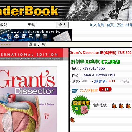
帳號
密碼
加入會員
|
首頁
|
服務
|
行
遊卡！！
圖 書 介 紹
 ■ ■ ■ ■
Grant's Dissector IE(國際版) 17/E 202
-
解剖學(組織學)
-
編號：
-1975134656
-
作者：
Alan J. Detton PhD
-
原價
-
1900
-
(熱賣價)
1600
- 節省 ↓
-
加入購物車
推薦指數：