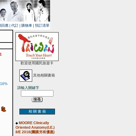
銷回應
|
代訂
|
購物車
|
預訂清單
1
歡迎使用國民旅遊卡
其他相關書藉
16%
請輸入關鍵字
相 關 書 藉
MOORE Clinically
◆
Oriented Anatomy(I.E.)
8/E 2018(團購另有優惠)