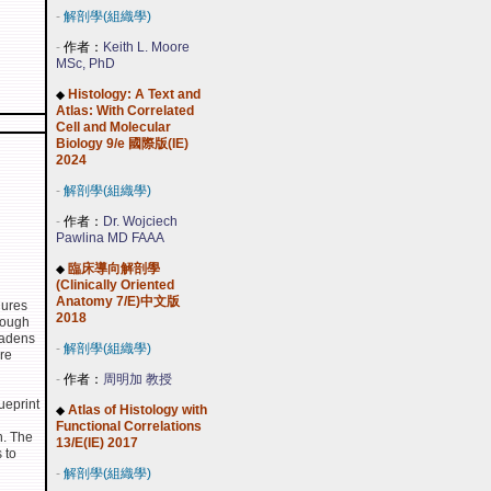
-
解剖學(組織學)
-
作者：
Keith L. Moore
MSc, PhD
Histology: A Text and
◆
Atlas: With Correlated
Cell and Molecular
Biology 9/e 國際版(IE)
2024
-
解剖學(組織學)
-
作者：
Dr. Wojciech
Pawlina MD FAAA
臨床導向解剖學
◆
(Clinically Oriented
Anatomy 7/E)中文版
dures
2018
rough
oadens
-
解剖學(組織學)
re
-
作者：
周明加 教授
ueprint
Atlas of Histology with
◆
Functional Correlations
n. The
13/E(IE) 2017
 to
-
解剖學(組織學)