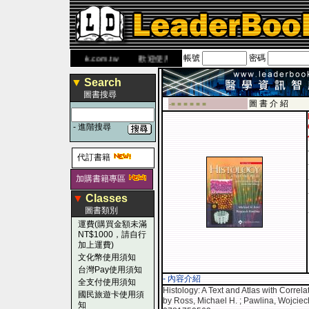
帳號
密碼
書 網
www.leaderbook.com.tw
歡迎使用 國民旅遊卡！！
▼
Search
圖書搜尋
圖 書 介 紹
-■ ■ ■ ■ ■ ■
-
進階搜尋
代訂書籍
加購書籍專區
▼
Classes
圖書類別
運費(購買金額未滿
NT$1000，請自行
加上運費)
文化幣使用須知
台灣Pay使用須知
- 內容介紹
全支付使用須知
Histology: A Text and Atlas with Correl
國民旅遊卡使用須
by Ross, Michael H. ; Pawlina, Wojciec
知