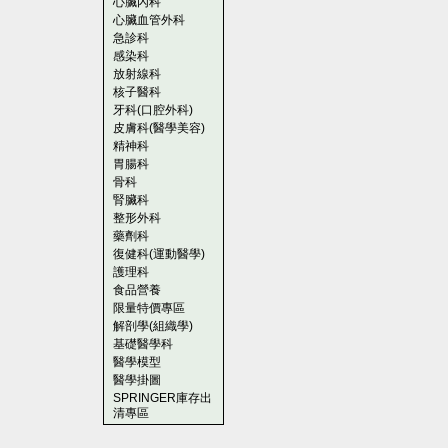
心臟內科
心臟血管外科
急診科
感染科
放射線科
核子醫科
牙科(口腔外科)
皮膚科(醫學美容)
精神科
胃腸科
骨科
腎臟科
整形外科
藥劑科
復健科(運動醫學)
護理科
食品營養
限量特價專區
解剖學(組織學)
基礎醫學科
醫學模型
醫學掛圖
SPRINGER庫存出
清專區