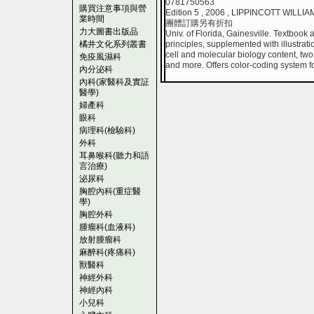
0781750563
購買注意事項與營
Edition 5 , 2006 , LIPPINCOTT WILLI
業時間
團體訂購另有折扣
力大圖書出版品
Univ. of Florida, Gainesville. Textbook 
橘井文化系列叢書
principles, supplemented with illustra
cell and molecular biology content, tw
免疫風濕科
and more. Offers color-coding system 
內分泌科
內科(家醫科及實証
醫學)
婦產科
眼科
病理科(檢驗科)
外科
耳鼻喉科(聽力和語
言治療)
泌尿科
胸腔內科(重症醫
學)
胸腔外科
腫瘤科(血液科)
放射腫瘤科
麻醉科(疼痛科)
獸醫科
神經外科
神經內科
小兒科