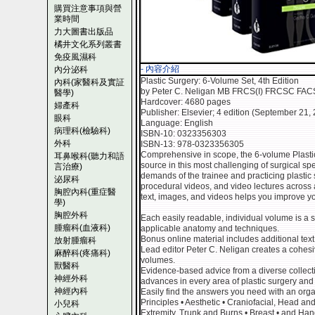
購買注意事項與營
業時間
力大圖書出版品
橘井文化系列叢書
免疫風濕科
- 內容介紹
內分泌科
Plastic Surgery: 6-Volume Set, 4th Edition
內科(家醫科及實証
by Peter C. Neligan MB FRCS(I) FRCSC FACS
醫學)
Hardcover: 4680 pages
婦產科
Publisher: Elsevier; 4 edition (September 21,
眼科
Language: English
病理科(檢驗科)
ISBN-10: 0323356303
外科
ISBN-13: 978-0323356305
Comprehensive in scope, the 6-volume Plastic
耳鼻喉科(聽力和語
source in this most challenging of surgical spe
言治療)
demands of the trainee and practicing plastic 
泌尿科
procedural videos, and video lectures across a
胸腔內科(重症醫
text, images, and videos helps you improve yo
學)
胸腔外科
Each easily readable, individual volume is a 
腫瘤科(血液科)
applicable anatomy and techniques.
Bonus online material includes additional tex
放射腫瘤科
Lead editor Peter C. Neligan creates a cohesi
麻醉科(疼痛科)
volumes.
獸醫科
Evidence-based advice from a diverse collectio
神經外科
advances in every area of plastic surgery an
神經內科
Easily find the answers you need with an orga
Principles • Aesthetic • Craniofacial, Head a
小兒科
Extremity, Trunk and Burns • Breast • and Ha