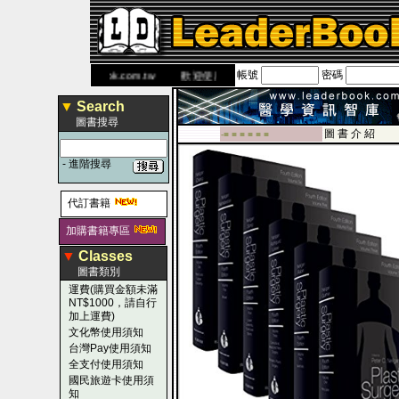
帳號
密碼
書 網
www.leaderbook.com.tw
歡迎使用 國民旅遊卡！！
▼
Search
圖書搜尋
圖 書 介 紹
-■ ■ ■ ■ ■ ■
-
進階搜尋
代訂書籍
加購書籍專區
▼
Classes
圖書類別
運費(購買金額未滿
NT$1000，請自行
加上運費)
文化幣使用須知
台灣Pay使用須知
全支付使用須知
國民旅遊卡使用須
知