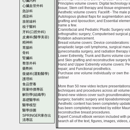
心臟內科
Principles volume covers: Digital technology i
心臟血管外科
tissue; Stem cell therapy and tissue engine
急診科
Aesthetic volume covers: Facelift - The male 
感染科
Autologous gluteal flaps for augmentation and 
grafting and liposuction; and Essential elements
放射線科
name a few.
核子醫科
Craniofacial and Pediatric Plastic Surgery vo
牙科(口腔外科)
orthognathic surgery; Computerised surgical p
皮膚科(醫學美容)
Rotation advancement.
精神科
Breast volume covers: Device considerations 
anaplastic large-cell lymphoma, surgical m
胃腸科
gynecomastia surgery, and radiation therapy in
骨科
Lower Extremity, Trunk and Burns volume co
腎臟科
and Skin grafting and reconstructive surgery f
整形外科
Hand and Upper Extremity volume covers: Pedi
藥劑科
repair; and Functional prosthetics.
Purchase one volume individually or own the en
復健科(運動醫學)
online!
護理科
食品營養
More than 50 new video lecture presentations 
限量特價專區
techniques and procedures across all volume
解剖學(組織學)
Brand-new videos cover such groundbreaking
surgery; bariatric surgery and lipoabdominop
基礎醫學科
Aesthetic content has been completely update
醫學模型
has been completely reworked by editor Maur
醫學掛圖
reconstructive breast procedures.
SPRINGER庫存出
Expert Consult eBook version included with 
清專區
search all of the text, figures, images, videos