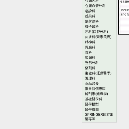
心臟內科
easie
心臟血管外科
Inclu
急診科
and fa
感染科
放射線科
核子醫科
牙科(口腔外科)
皮膚科(醫學美容)
精神科
胃腸科
骨科
腎臟科
整形外科
藥劑科
復健科(運動醫學)
護理科
食品營養
限量特價專區
解剖學(組織學)
基礎醫學科
醫學模型
醫學掛圖
SPRINGER庫存出
清專區