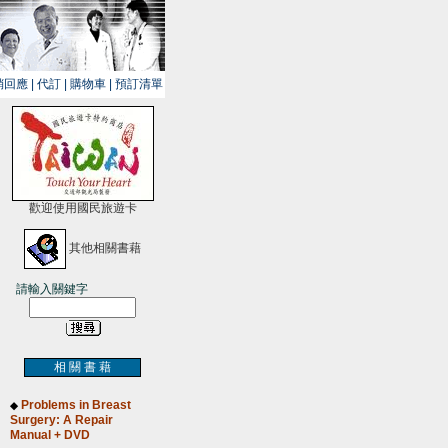
銷回應
|
代訂
|
購物車
|
預訂清單
歡迎使用國民旅遊卡
其他相關書藉
請輸入關鍵字
相 關 書 藉
Problems in Breast
◆
Surgery: A Repair
Manual + DVD