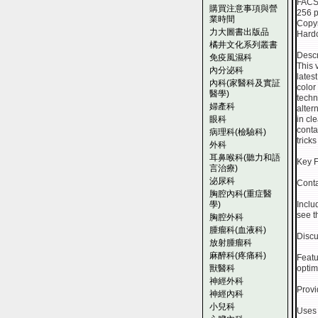
FAC
購買注意事項與營
256 
業時間
Copyr
力大圖書出版品
Hardc
橘井文化系列叢書
Descr
免疫風濕科
This 
內分泌科
lates
內科(家醫科及實証
color
醫學)
techn
婦產科
alter
眼科
in cl
conta
病理科(檢驗科)
tricks
外科
耳鼻喉科(聽力和語
Key F
言治療)
泌尿科
Conta
胸腔內科(重症醫
學)
Inclu
see t
胸腔外科
腫瘤科(血液科)
Discu
放射腫瘤科
麻醉科(疼痛科)
Featu
獸醫科
optim
神經外科
Provi
神經內科
小兒科
Uses 