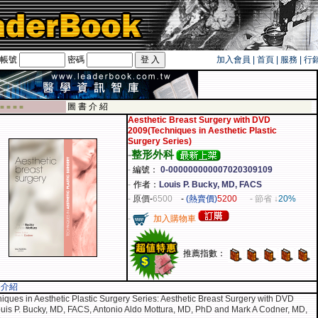
帳號
密碼
加入會員
|
首頁
|
服務
|
行
遊卡！！
圖 書 介 紹
 ■ ■ ■ ■
Aesthetic Breast Surgery with DVD
2009(Techniques in Aesthetic Plastic
Surgery Series)
-
整形外科
-
編號：
0-000000000007020309109
-
作者：
Louis P. Bucky, MD, FACS
-
原價
-
6500
-
(熱賣價)
5200
- 節省 ↓
20%
-
加入購物車
推薦指數：
容介紹
iques in Aesthetic Plastic Surgery Series: Aesthetic Breast Surgery with DVD
uis P. Bucky, MD, FACS, Antonio Aldo Mottura, MD, PhD and Mark A Codner, MD,