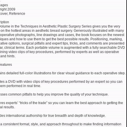
S
pages
ight 2009
over, Reference
iption
volume in the Techniques in Aesthetic Plastic Surgery Series gives you the very
t on the hottest areas in aesthetic breast surgery. Generously illustrated with many
 operative photographs, line drawings and cases, the book focuses on the newest
iques and how to use them to get the best possible results. Positioning, marking,
native options, surgical pitfalls and expert tips, tricks, and comments are presented
ear, clinical terms. Each portable volume is augmented with a fully searchable DVD
ining video clips of key procedures, performed by experts as well as operative
 and hints.
eatures
ins detailed full-color illustrations for clear visual guidance to each operative step.
des a DVD with video clips of key procedures performed by an expert so you can
hem performed in real time.
sses common pitfalls to help you improve the quality of your technique.
res experts’ “tricks of the trade” so you can learn the best approach to getting the
al results.
des international authorship for true breadth and depth of knowledge.
a consistent format, style, and approach throughout to make finding information