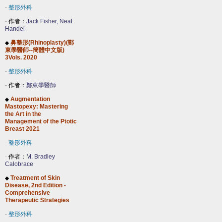
-
整形外科
-
作者：
Jack Fisher, Neal
Handel
鼻整形(Rhinoplasty)(鄭
◆
東學醫師--簡體中文版)
3Vols. 2020
-
整形外科
-
作者：
鄭東學醫師
Augmentation
◆
Mastopexy: Mastering
the Art in the
Management of the Ptotic
Breast 2021
-
整形外科
-
作者：
M. Bradley
Calobrace
Treatment of Skin
◆
Disease, 2nd Edition -
Comprehensive
Therapeutic Strategies
-
整形外科