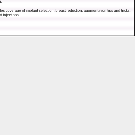
r.
des coverage of implant selection, breast reduction, augmentation tips and tricks,
t injections.