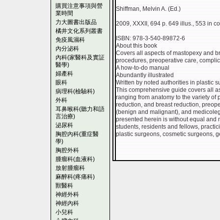
購買注意事項與營
Shiffman, Melvin A. (Ed.)
業時間
力大圖書出版品
2009, XXXII, 694 p. 649 illus., 553 in c
橘井文化系列叢書
ISBN: 978-3-540-89872-6
免疫風濕科
About this book
內分泌科
Covers all aspects of mastopexy and br
內科(家醫科及實証
procedures, preoperative care, complic
醫學)
A how-to-do manual
婦產科
Abundantly illustrated
眼科
Written by noted authorities in plastic s
This comprehensive guide covers all a
病理科(檢驗科)
ranging from anatomy to the variety of
外科
reduction, and breast reduction, preope
耳鼻喉科(聽力和語
(benign and malignant), and medicolegal
言治療)
presented herein is without equal and
泌尿科
students, residents and fellows, pract
胸腔內科(重症醫
plastic surgeons, cosmetic surgeons, g
學)
胸腔外科
腫瘤科(血液科)
放射腫瘤科
麻醉科(疼痛科)
獸醫科
神經外科
神經內科
小兒科