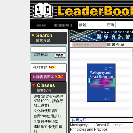
帳號
密碼
網
www.leaderbook.com.tw
歡迎使用 國民旅遊卡！！
▼
Search
圖書搜尋
圖 書 介 紹
-■ ■ ■ ■ ■ ■
-
進階搜尋
代訂書籍
加購書籍專區
▼
Classes
圖書類別
運費(購買金額未滿
NT$1000，請自行
加上運費)
文化幣使用須知
台灣Pay使用須知
- 內容介紹
全支付使用須知
Mastopexy and Breast Reduction
國民旅遊卡使用須
Principles and Practice
知