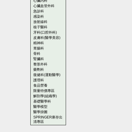
心臟內科
心臟血管外科
急診科
感染科
放射線科
核子醫科
牙科(口腔外科)
皮膚科(醫學美容)
精神科
胃腸科
骨科
腎臟科
整形外科
藥劑科
復健科(運動醫學)
護理科
食品營養
限量特價專區
解剖學(組織學)
基礎醫學科
醫學模型
醫學掛圖
SPRINGER庫存出
清專區