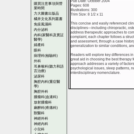
Pub Date: October 2004
購買注意事項與營
Pages: 608
業時間
Illustrations: 300
力大圖書出版品
Trim Size: 8 1/2 x 11
橘井文化系列叢書
This concise and easily referenced clini
免疫風濕科
disciplines—including chiropractic, os
內分泌科
address therapeutic approaches to com
內科(家醫科及實証
complaint, each chapter follows a struc
醫學)
and assessment, through a case history,
婦產科
generalization to similar conditions, an
眼科
Readers will explore key differences i
病理科(檢驗科)
great aid in choosing the best therapy f
外科
approach addresses a variety of factors 
耳鼻喉科(聽力和語
psychological issues, sleep patterns, nu
言治療)
interdisciplinary nomenclature.
泌尿科
胸腔內科(重症醫
學)
胸腔外科
腫瘤科(血液科)
放射腫瘤科
麻醉科(疼痛科)
獸醫科
神經外科
神經內科
小兒科