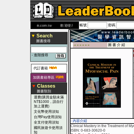
帳號
密碼
書 網
www.leaderbook.com.tw
歡迎使用 國民旅遊卡！！
▼
Search
圖書搜尋
圖 書 介 紹
-■ ■ ■ ■ ■ ■
-
進階搜尋
代訂書籍
加購書籍專區
▼
Classes
圖書類別
運費(購買金額未滿
NT$1000，請自行
加上運費)
文化幣使用須知
台灣Pay使用須知
- 內容介紹
全支付使用須知
Clinical Mastery in the Treatment of M
國民旅遊卡使用須
ISBN: 0-683-30620-0
知