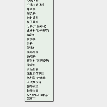
心臟內科
心臟血管外科
急診科
感染科
放射線科
核子醫科
牙科(口腔外科)
皮膚科(醫學美容)
精神科
胃腸科
骨科
腎臟科
整形外科
藥劑科
復健科(運動醫學)
護理科
食品營養
限量特價專區
解剖學(組織學)
基礎醫學科
醫學模型
醫學掛圖
SPRINGER庫存出
清專區