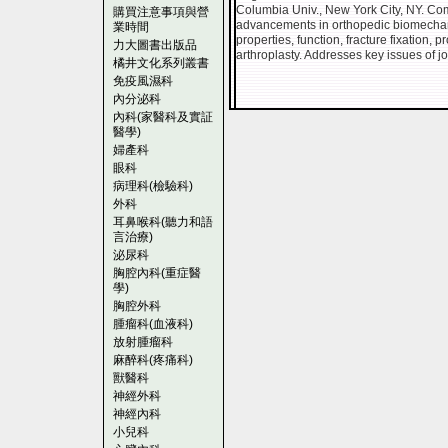
Columbia Univ., New York City, NY. Com
購買注意事項與營
advancements in orthopedic biomechanic
業時間
properties, function, fracture fixation,
力大圖書出版品
arthroplasty. Addresses key issues of jo
橘井文化系列叢書
免疫風濕科
內分泌科
內科(家醫科及實証
醫學)
婦產科
眼科
病理科(檢驗科)
外科
耳鼻喉科(聽力和語
言治療)
泌尿科
胸腔內科(重症醫
學)
胸腔外科
腫瘤科(血液科)
放射腫瘤科
麻醉科(疼痛科)
獸醫科
神經外科
神經內科
小兒科