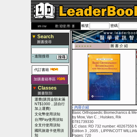
帳號
密碼
www.leaderbook.com.tw
歡迎使用 國民旅遊卡！！
▼
Search
圖書搜尋
圖 書 介 紹
-■ ■ ■ ■ ■ ■
-
進階搜尋
代訂書籍
加購書籍專區
▼
Classes
圖書類別
運費(購買金額未滿
NT$1000，請自行
- 內容介紹
加上運費)
Basic Orthopaedic Biomechanics & Me
文化幣使用須知
by Mow, Van C. ; Huiskes, Rik
台灣Pay使用須知
0781739330
全支付使用須知
LC class: RD 732 number: 40267550 
國民旅遊卡使用須
Edition 3 , 2005 , LIPPINCOTT WILLI
知
Pages: 720