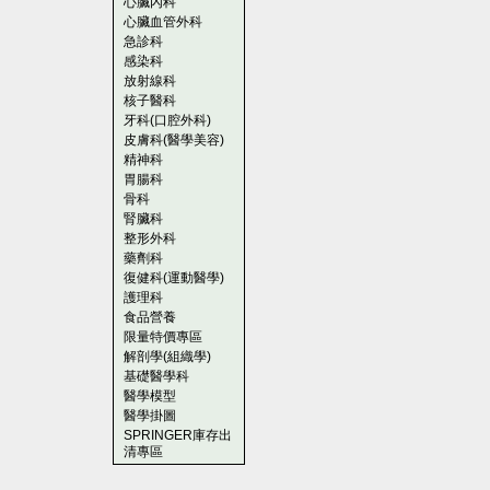
心臟內科
心臟血管外科
急診科
感染科
放射線科
核子醫科
牙科(口腔外科)
皮膚科(醫學美容)
精神科
胃腸科
骨科
腎臟科
整形外科
藥劑科
復健科(運動醫學)
護理科
食品營養
限量特價專區
解剖學(組織學)
基礎醫學科
醫學模型
醫學掛圖
SPRINGER庫存出
清專區