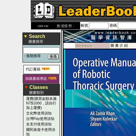
帳號
密碼
網
www.leaderbook.com.tw
歡迎使用 國民旅遊卡！！
▼
Search
圖書搜尋
圖 書 介 紹
-■ ■ ■ ■ ■ ■
-
進階搜尋
代訂書籍
加購書籍專區
▼
Classes
圖書類別
運費(購買金額未滿
NT$1000，請自行
加上運費)
文化幣使用須知
台灣Pay使用須知
全支付使用須知
國民旅遊卡使用須
知