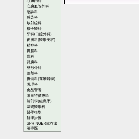
心臟內科
心臟血管外科
急診科
感染科
放射線科
核子醫科
牙科(口腔外科)
皮膚科(醫學美容)
精神科
胃腸科
骨科
腎臟科
整形外科
藥劑科
復健科(運動醫學)
護理科
食品營養
限量特價專區
解剖學(組織學)
基礎醫學科
醫學模型
醫學掛圖
SPRINGER庫存出
清專區