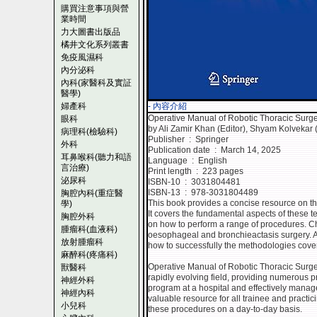
購買注意事項與營
業時間
力大圖書出版品
橘井文化系列叢書
免疫風濕科
內分泌科
內科(家醫科及實証
醫學)
婦產科
- 內容介紹
Operative Manual of Robotic Thoracic Surg
眼科
by Ali Zamir Khan (Editor), Shyam Kolvekar (
病理科(檢驗科)
Publisher ‏ : ‎ Springer
外科
Publication date ‏ : ‎ March 14, 2025
耳鼻喉科(聽力和語
Language ‏ : ‎ English
言治療)
Print length ‏ : ‎ 223 pages
泌尿科
ISBN-10 ‏ : ‎ 3031804481
ISBN-13 ‏ : ‎ 978-3031804489
胸腔內科(重症醫
This book provides a concise resource on the
學)
It covers the fundamental aspects of these t
胸腔外科
on how to perform a range of procedures. Cha
腫瘤科(血液科)
oesophageal and bronchieactasis surgery. A
放射腫瘤科
how to successfully the methodologies cover
麻醉科(疼痛科)
Operative Manual of Robotic Thoracic Surger
獸醫科
rapidly evolving field, providing numerous p
神經外科
program at a hospital and effectively manage
神經內科
valuable resource for all trainee and practi
小兒科
these procedures on a day-to-day basis.