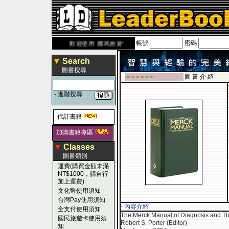
帳號
密碼
aderbook.com.tw
歡迎使用 國民旅遊卡！！
▼
Search
圖書搜尋
圖 書 介 紹
-■ ■ ■ ■ ■ ■
-
進階搜尋
代訂書籍
加購書籍專區
▼
Classes
圖書類別
運費(購買金額未滿
NT$1000，請自行
加上運費)
文化幣使用須知
台灣Pay使用須知
- 內容介紹
全支付使用須知
The Merck Manual of Diagnosis and Th
國民旅遊卡使用須
Robert S. Porter (Editor)
知