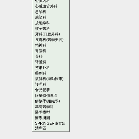
心臟內科
心臟血管外科
急診科
感染科
放射線科
核子醫科
牙科(口腔外科)
皮膚科(醫學美容)
精神科
胃腸科
骨科
腎臟科
整形外科
藥劑科
復健科(運動醫學)
護理科
食品營養
限量特價專區
解剖學(組織學)
基礎醫學科
醫學模型
醫學掛圖
SPRINGER庫存出
清專區