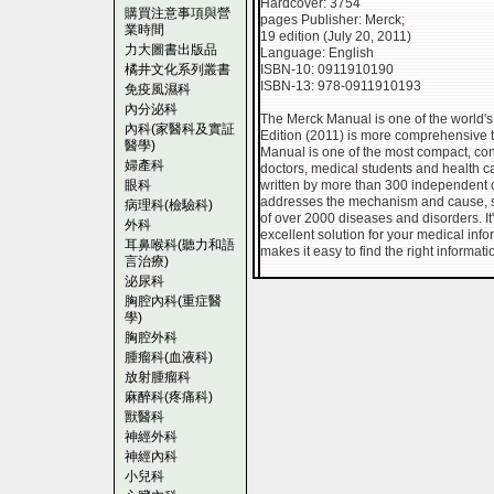
Hardcover: 3754
購買注意事項與營
pages Publisher: Merck;
業時間
19 edition (July 20, 2011)
力大圖書出版品
Language: English
橘井文化系列叢書
ISBN-10: 0911910190
ISBN-13: 978-0911910193
免疫風濕科
內分泌科
The Merck Manual is one of the world's
內科(家醫科及實証
Edition (2011) is more comprehensive t
醫學)
Manual is one of the most compact, co
婦產科
doctors, medical students and health ca
眼科
written by more than 300 independent cont
addresses the mechanism and cause, s
病理科(檢驗科)
of over 2000 diseases and disorders. It
外科
excellent solution for your medical in
耳鼻喉科(聽力和語
makes it easy to find the right informati
言治療)
泌尿科
胸腔內科(重症醫
學)
胸腔外科
腫瘤科(血液科)
放射腫瘤科
麻醉科(疼痛科)
獸醫科
神經外科
神經內科
小兒科