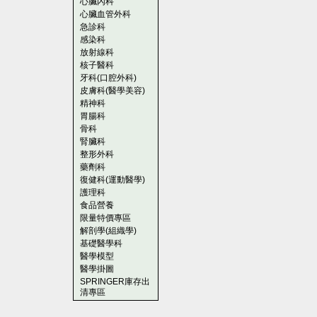
心臟內科
心臟血管外科
急診科
感染科
放射線科
核子醫科
牙科(口腔外科)
皮膚科(醫學美容)
精神科
胃腸科
骨科
腎臟科
整形外科
藥劑科
復健科(運動醫學)
護理科
食品營養
限量特價專區
解剖學(組織學)
基礎醫學科
醫學模型
醫學掛圖
SPRINGER庫存出
清專區