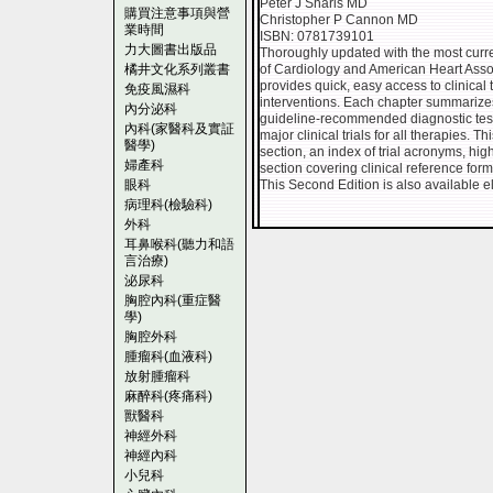
Peter J Sharis MD
購買注意事項與營
Christopher P Cannon MD
業時間
ISBN: 0781739101
力大圖書出版品
Thoroughly updated with the most curren
橘井文化系列叢書
of Cardiology and American Heart Asso
provides quick, easy access to clinical tr
免疫風濕科
interventions. Each chapter summarize
內分泌科
guideline-recommended diagnostic test
內科(家醫科及實証
major clinical trials for all therapies. 
醫學)
section, an index of trial acronyms, high
婦產科
section covering clinical reference form
眼科
This Second Edition is also available el
病理科(檢驗科)
外科
耳鼻喉科(聽力和語
言治療)
泌尿科
胸腔內科(重症醫
學)
胸腔外科
腫瘤科(血液科)
放射腫瘤科
麻醉科(疼痛科)
獸醫科
神經外科
神經內科
小兒科