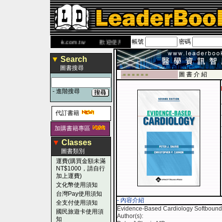
帳號
密碼
書 網
www.leaderbook.com.tw
歡迎使用 國民旅遊卡！！
▼
Search
圖書搜尋
圖 書 介 紹
-■ ■ ■ ■ ■ ■
-
進階搜尋
代訂書籍
加購書籍專區
▼
Classes
圖書類別
運費(購買金額未滿
NT$1000，請自行
加上運費)
文化幣使用須知
台灣Pay使用須知
- 內容介紹
全支付使用須知
Evidence-Based Cardiology Softbound
國民旅遊卡使用須
Author(s):
知