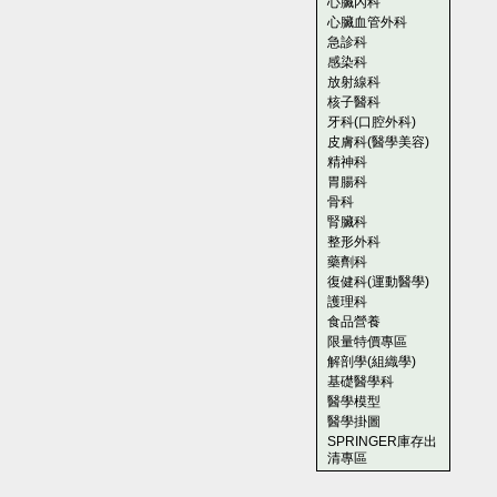
心臟內科
心臟血管外科
急診科
感染科
放射線科
核子醫科
牙科(口腔外科)
皮膚科(醫學美容)
精神科
胃腸科
骨科
腎臟科
整形外科
藥劑科
復健科(運動醫學)
護理科
食品營養
限量特價專區
解剖學(組織學)
基礎醫學科
醫學模型
醫學掛圖
SPRINGER庫存出
清專區