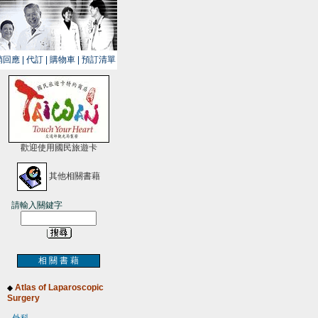
銷回應
|
代訂
|
購物車
|
預訂清單
歡迎使用國民旅遊卡
其他相關書藉
請輸入關鍵字
相 關 書 藉
Atlas of Laparoscopic
◆
Surgery