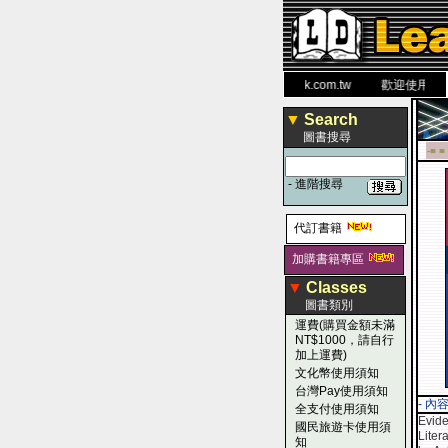
力 大 醫 學 圖 書 網
www.leaderbook.com.tw
歡迎使用 國民旅
▼
Search
圖書搜尋
-■ ■
-
進階搜尋
代訂書籍
加購書籍專區
▼
Classes
圖書類別
運費(購買金額未滿
NT$1000，請自行
加上運費)
文化幣使用須知
台灣Pay使用須知
- 內
全支付使用須知
Evide
國民旅遊卡使用須
Liter
知