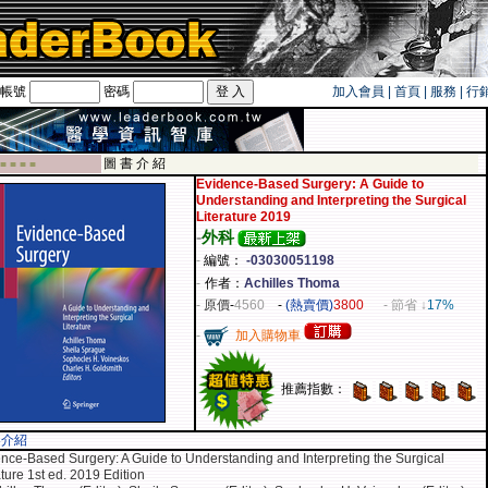
帳號
密碼
加入會員
|
首頁
|
服務
|
行
遊卡！！
圖 書 介 紹
 ■ ■ ■ ■
Evidence-Based Surgery: A Guide to
Understanding and Interpreting the Surgical
Literature 2019
-
外科
-
編號：
-03030051198
-
作者：
Achilles Thoma
-
原價
-
4560
-
(熱賣價)
3800
- 節省 ↓
17%
-
加入購物車
推薦指數：
容介紹
nce-Based Surgery: A Guide to Understanding and Interpreting the Surgical
ature 1st ed. 2019 Edition