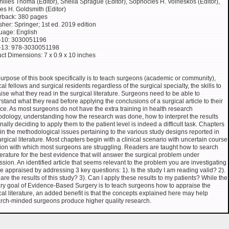
hilles Thoma (Editor), Sheila Sprague (Editor), Sophocles H. Voineskos (Editor),
es H. Goldsmith (Editor)
rback: 380 pages
sher: Springer; 1st ed. 2019 edition
uage: English
-10: 3030051196
-13: 978-3030051198
ct Dimensions: 7 x 0.9 x 10 inches
urpose of this book specifically is to teach surgeons (academic or community),
cal fellows and surgical residents regardless of the surgical specialty, the skills to
ise what they read in the surgical literature. Surgeons need to be able to
stand what they read before applying the conclusions of a surgical article to their
ice. As most surgeons do not have the extra training in health research
dology, understanding how the research was done, how to interpret the results
inally deciding to apply them to the patient level is indeed a difficult task. Chapters
in the methodological issues pertaining to the various study designs reported in
urgical literature. Most chapters begin with a clinical scenario with uncertain course
tion with which most surgeons are struggling. Readers are taught how to search
iterature for the best evidence that will answer the surgical problem under
ssion. An identified article that seems relevant to the problem you are investigating
e appraised by addressing 3 key questions: 1). Is the study I am reading valid? 2).
are the results of this study? 3). Can I apply these results to my patients? While the
ry goal of Evidence-Based Surgery is to teach surgeons how to appraise the
cal literature, an added benefit is that the concepts explained here may help
rch-minded surgeons produce higher quality research.