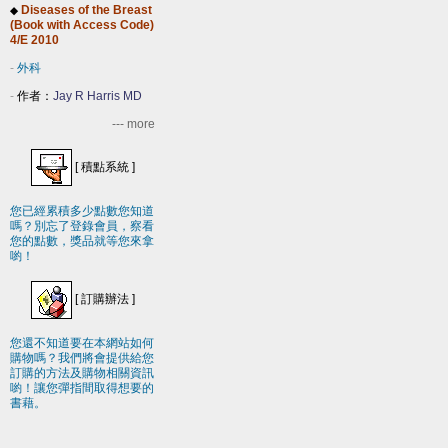
Diseases of the Breast
◆
(Book with Access Code)
4/E 2010
-
外科
-
作者：
Jay R Harris MD
--- more
[
積點系統
]
您已經累積多少點數您知道
嗎？別忘了登錄會員，察看
您的點數，獎品就等您來拿
喲！
[
訂購辦法
]
您還不知道要在本網站如何
購物嗎？我們將會提供給您
訂購的方法及購物相關資訊
喲！讓您彈指間取得想要的
書藉。