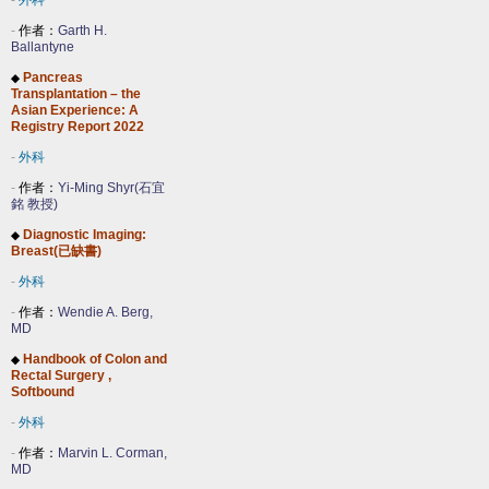
-
外科
-
作者：
Garth H.
Ballantyne
Pancreas
◆
Transplantation – the
Asian Experience: A
Registry Report 2022
-
外科
-
作者：
Yi-Ming Shyr(石宜
銘 教授)
Diagnostic Imaging:
◆
Breast(已缺書)
-
外科
-
作者：
Wendie A. Berg,
MD
Handbook of Colon and
◆
Rectal Surgery ,
Softbound
-
外科
-
作者：
Marvin L. Corman,
MD