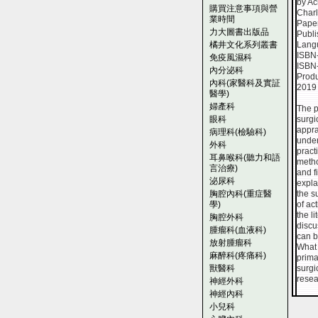
by Ac
購買注意事項與營
Charl
業時間
Pape
力大圖書出版品
Publi
橘井文化系列叢書
Lang
ISBN
免疫風濕科
ISBN
內分泌科
Produ
內科(家醫科及實証
2019
醫學)
婦產科
The p
眼科
surgi
appra
病理科(檢驗科)
under
外科
pract
耳鼻喉科(聽力和語
metho
言治療)
and f
泌尿科
expla
胸腔內科(重症醫
the s
學)
of ac
the l
胸腔外科
discu
腫瘤科(血液科)
can b
放射腫瘤科
What 
麻醉科(疼痛科)
prima
獸醫科
surgi
resea
神經外科
神經內科
小兒科