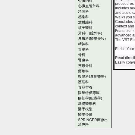
心臟內科
procedures 
心臟血管外科
Includes new
急診科
and acute c
感染科
Walks you s
Concludes ea
放射線科
context and 
核子醫科
Features mor
牙科(口腔外科)
advanced a
皮膚科(醫學美容)
The VST Ebo
精神科
Enrich Your
胃腸科
骨科
Read directl
腎臟科
Easily conve
整形外科
藥劑科
復健科(運動醫學)
護理科
食品營養
限量特價專區
解剖學(組織學)
基礎醫學科
醫學模型
醫學掛圖
SPRINGER庫存出
清專區