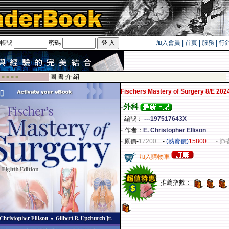
帳號
密碼
加入會員
|
首頁
|
服務
|
行
圖 書 介 紹
 ■ ■ ■ ■
Fischers Mastery of Surgery 8/E 202
-
外科
-
編號：
---197517643X
-
作者：
E. Christopher Ellison
-
原價
-
17200
-
(熱賣價)
15800
- 節
-
加入購物車
推薦指數：