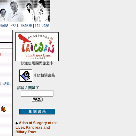
銷回應
|
代訂
|
購物車
|
預訂清單
4
歡迎使用國民旅遊卡
其他相關書藉
省 ↓
8%
請輸入關鍵字
相 關 書 藉
Atlas of Surgery of the
◆
Liver, Pancreas and
Biliary Tract