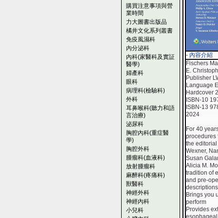
購買注意事項與營
業時間
力大圖書出版品
橘井文化系列叢書
免疫風濕科
內分泌科
- 內容介紹
內科(家醫科及實証
Fischers Mas
醫學)
E. Christoph
婦產科
Publisher ‎L
眼科
Language ‎E
病理科(檢驗科)
Hardcover ‎
外科
ISBN-10 ‎1
ISBN-13 ‎9
耳鼻喉科(聽力和語
2024
言治療)
泌尿科
For 40 years
胸腔內科(重症醫
procedures t
學)
the editoria
胸腔外科
Wexner, Nanc
腫瘤科(血液科)
Susan Galan
Alicia M. M
放射腫瘤科
tradition of
麻醉科(疼痛科)
and pre-oper
獸醫科
descriptions
神經外科
Brings you u
神經內科
perform
Provides ext
小兒科
esophageal, 