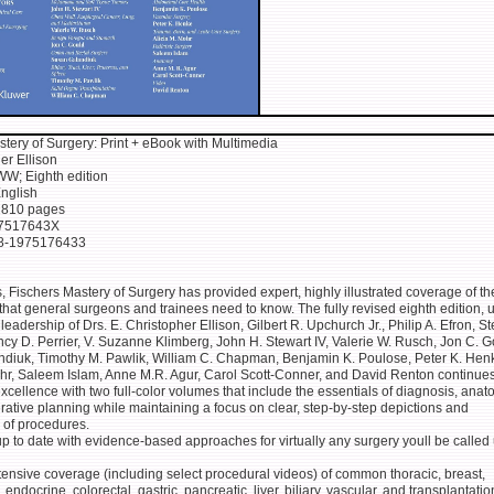
tery of Surgery: Print + eBook with Multimedia
er Ellison
WW; Eighth edition
nglish
2810 pages
97517643X
78-1975176433
, Fischers Mastery of Surgery has provided expert, highly illustrated coverage of th
hat general surgeons and trainees need to know. The fully revised eighth edition, 
l leadership of Drs. E. Christopher Ellison, Gilbert R. Upchurch Jr., Philip A. Efron, S
y D. Perrier, V. Suzanne Klimberg, John H. Stewart IV, Valerie W. Rusch, Jon C. G
diuk, Timothy M. Pawlik, William C. Chapman, Benjamin K. Poulose, Peter K. Hen
ohr, Saleem Islam, Anne M.R. Agur, Carol Scott-Conner, and David Renton continues
 excellence with two full-color volumes that include the essentials of diagnosis, anat
ative planning while maintaining a focus on clear, step-by-step depictions and
 of procedures.
p to date with evidence-based approaches for virtually any surgery youll be called
ensive coverage (including select procedural videos) of common thoracic, breast,
endocrine, colorectal, gastric, pancreatic, liver, biliary, vascular, and transplantatio