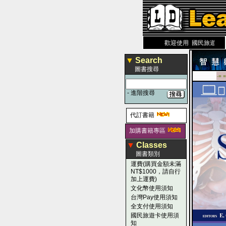
力 大 醫 學 圖 書 網
www.leaderbook.com.tw
歡迎使用 國民旅遊卡！！
▼
Search
圖書搜尋
-■ ■
-
進階搜尋
代訂書籍
加購書籍專區
▼
Classes
圖書類別
運費(購買金額未滿
NT$1000，請自行
加上運費)
文化幣使用須知
台灣Pay使用須知
全支付使用須知
國民旅遊卡使用須
知