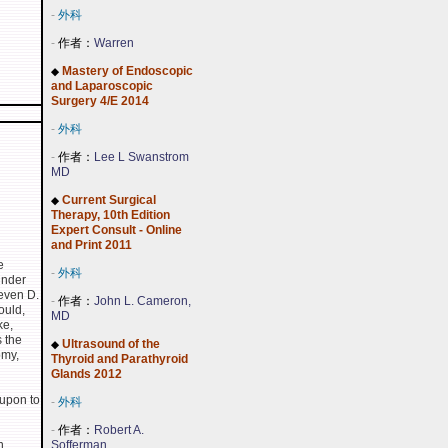
-
外科
-
作者：
Warren
Mastery of Endoscopic
◆
and Laparoscopic
Surgery 4/E 2014
-
外科
-
作者：
Lee L Swanstrom
MD
Current Surgical
◆
Therapy, 10th Edition
Expert Consult - Online
and Print 2011
e
-
外科
under
teven D.
-
作者：
John L. Cameron,
ould,
MD
ke,
 the
Ultrasound of the
◆
omy,
Thyroid and Parathyroid
Glands 2012
 upon to
-
外科
-
作者：
Robert A.
n
Sofferman