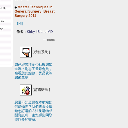
Master Techniques in
urn,
◆
General Surgery: Breast
Surgery 2011
oad
-
外科
st
-
作者：
Kirby I Bland MD
--- more
[
積點系統
]
您已經累積多少點數您知
道嗎？別忘了登錄會員，
察看您的點數，獎品就等
您來拿喲！
[
訂購辦法
]
您還不知道要在本網站如
何購物嗎？我們將會提供
給您訂購的方法及購物相
關資訊喲！讓您彈指間取
得想要的書藉。