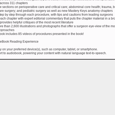
across 311 chapters
 sections on perioperative care and critical care; abdominal core health; trauma, b
are surgery; and pediatric surgery as well as new Mastery Keys anatomy chapters
tep by step through each procedure, with tips and cautions from leading surgeons
ch chapter with expert editorial commentary that puts the chapter material in a br
provides helpful critiques of the most recent literature
e than 2,600 illustrations and photographs that offer a surgeon eye-view of the mo
pproaches
ok includes 85 videos of procedures presented in the book!
 eBook Reading Experience
y on your preferred device(s), such as computer, tablet, or smartphone.
rt to audiobook, powering your content with natural language text-to-speech.