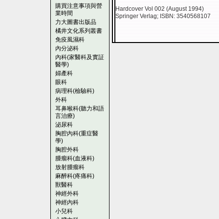
購買注意事項與營
Hardcover Vol 002 (August 1994)
業時間
Springer Verlag; ISBN: 3540568107
力大圖書出版品
橘井文化系列叢書
免疫風濕科
內分泌科
內科(家醫科及實証
醫學)
婦產科
眼科
病理科(檢驗科)
外科
耳鼻喉科(聽力和語
言治療)
泌尿科
胸腔內科(重症醫
學)
胸腔外科
腫瘤科(血液科)
放射腫瘤科
麻醉科(疼痛科)
獸醫科
神經外科
神經內科
小兒科