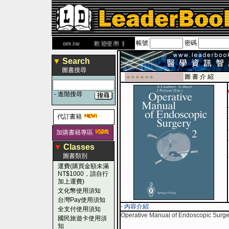
帳號
密碼
網
www.leaderbook.com.tw
歡迎使用 國民旅遊卡！！
▼
Search
圖書搜尋
圖 書 介 紹
-■ ■ ■ ■ ■ ■
-
進階搜尋
代訂書籍
加購書籍專區
▼
Classes
圖書類別
運費(購買金額未滿
NT$1000，請自行
加上運費)
文化幣使用須知
台灣Pay使用須知
- 內容介紹
全支付使用須知
Operative Manual of Endoscopic Surge
國民旅遊卡使用須
知