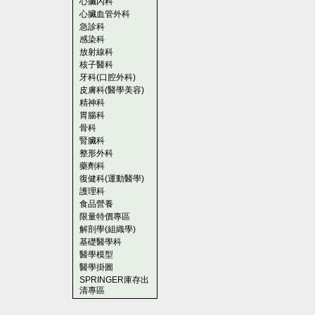
心臟內科
心臟血管外科
急診科
感染科
放射線科
核子醫科
牙科(口腔外科)
皮膚科(醫學美容)
精神科
胃腸科
骨科
腎臟科
整形外科
藥劑科
復健科(運動醫學)
護理科
食品營養
限量特價專區
解剖學(組織學)
基礎醫學科
醫學模型
醫學掛圖
SPRINGER庫存出
清專區