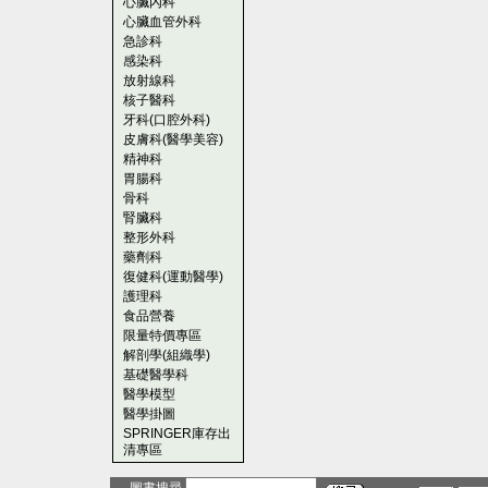
心臟內科
心臟血管外科
急診科
感染科
放射線科
核子醫科
牙科(口腔外科)
皮膚科(醫學美容)
精神科
胃腸科
骨科
腎臟科
整形外科
藥劑科
復健科(運動醫學)
護理科
食品營養
限量特價專區
解剖學(組織學)
基礎醫學科
醫學模型
醫學掛圖
SPRINGER庫存出
清專區