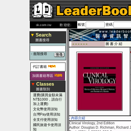
帳號
密碼
書 網
www.leaderbook.com.tw
歡迎使用 國民旅遊卡！！
▼
Search
圖書搜尋
圖 書 介 紹
-■ ■ ■ ■ ■ ■
-
進階搜尋
代訂書籍
加購書籍專區
▼
Classes
圖書類別
運費(購買金額未滿
NT$1000，請自行
加上運費)
文化幣使用須知
台灣Pay使用須知
- 內容介紹
全支付使用須知
Clinical Virology, 2nd Edition
國民旅遊卡使用須
Author: Douglas D. Richman, Richard J
知