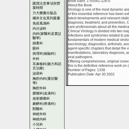
Book ISBN: 1-55581-226-0
購買注意事項與營
About the Book
業時間
Virology is one of the most dynamic ar
力大圖書出版品
of this essential reference has been ex
橘井文化系列叢書
latest developments and relevant citat
diagnosis, treatment, and prevention, Cl
免疫風濕科
care professionals about all the medicall
內分泌科
Clinical Virology is divided into two ma
內科(家醫科及實証
infections and syndromes related to par
醫學)
fundamentals of modern medical virol
婦產科
vaccinology, diagnostics, antivirals, a
眼科
agent-specific chapters that detail the 
manifestations, laboratory diagnosis, 
病理科(檢驗科)
viral pathogens.
外科
Offering comprehensive, original cover
耳鼻喉科(聽力和語
this is the definitive reference work on c
言治療)
Number of Pages: 1338
泌尿科
Publication Date: Apr 30 2002
胸腔內科(重症醫
學)
胸腔外科
腫瘤科(血液科)
放射腫瘤科
麻醉科(疼痛科)
獸醫科
神經外科
神經內科
小兒科