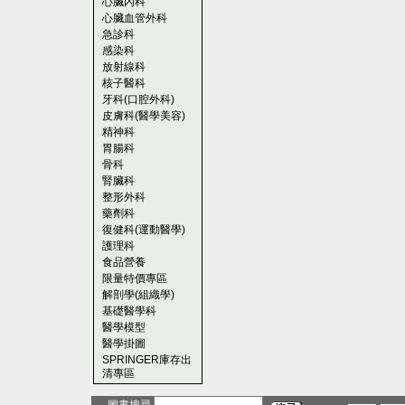
心臟內科
心臟血管外科
急診科
感染科
放射線科
核子醫科
牙科(口腔外科)
皮膚科(醫學美容)
精神科
胃腸科
骨科
腎臟科
整形外科
藥劑科
復健科(運動醫學)
護理科
食品營養
限量特價專區
解剖學(組織學)
基礎醫學科
醫學模型
醫學掛圖
SPRINGER庫存出
清專區