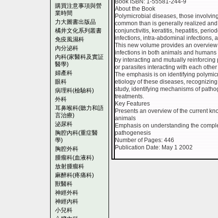
Book ISBN: 1-55581-244-9
購買注意事項與營
About the Book
業時間
Polymicrobial diseases, those involvin
力大圖書出版品
common than is generally realized and i
橘井文化系列叢書
conjunctivitis, keratitis, hepatitis, peri
infections, intra-abdominal infections, 
免疫風濕科
This new volume provides an overview 
內分泌科
infections in both animals and humans 
內科(家醫科及實証
by interacting and mutually reinforcing
醫學)
or parasites interacting with each other 
婦產科
The emphasis is on identifying polymi
眼科
etiology of these diseases, recognizing d
study, identifying mechanisms of path
病理科(檢驗科)
treatments.
外科
Key Features
耳鼻喉科(聽力和語
Presents an overview of the current k
言治療)
animals
泌尿科
Emphasis on understanding the comple
胸腔內科(重症醫
pathogenesis
學)
Number of Pages: 446
Publication Date: May 1 2002
胸腔外科
腫瘤科(血液科)
放射腫瘤科
麻醉科(疼痛科)
獸醫科
神經外科
神經內科
小兒科