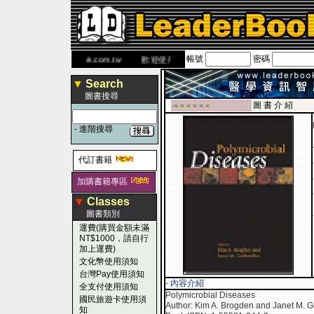
帳號
密碼
書 網
www.leaderbook.com.tw
歡迎使用 國民旅遊卡！！
▼
Search
圖書搜尋
圖 書 介 紹
-■ ■ ■ ■ ■ ■
-
進階搜尋
代訂書籍
加購書籍專區
▼
Classes
圖書類別
運費(購買金額未滿
NT$1000，請自行
加上運費)
文化幣使用須知
台灣Pay使用須知
- 內容介紹
全支付使用須知
Polymicrobial Diseases
國民旅遊卡使用須
Author: Kim A. Brogden and Janet M. G
知