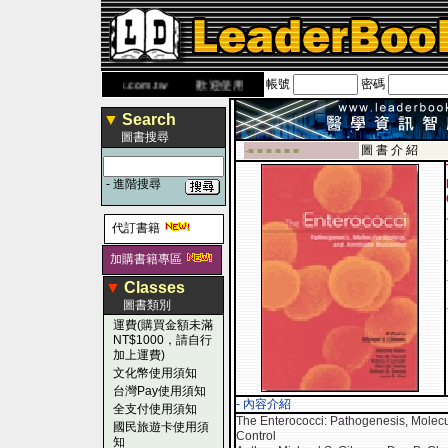
帳號
密碼
 網
www.leaderbook.com.tw
歡迎使用 國民旅遊卡！！
▼
Search
圖書搜尋
圖 書 介 紹
-■ ■ ■ ■ ■ ■
-
進階搜尋
代訂書籍
加購書籍專區
▼
Classes
圖書類別
運費(購買金額未滿
NT$1000，請自行
加上運費)
文化幣使用須知
台灣Pay使用須知
- 內容介紹
全支付使用須知
The Enterococci: Pathogenesis, Molecula
國民旅遊卡使用須
Control
知