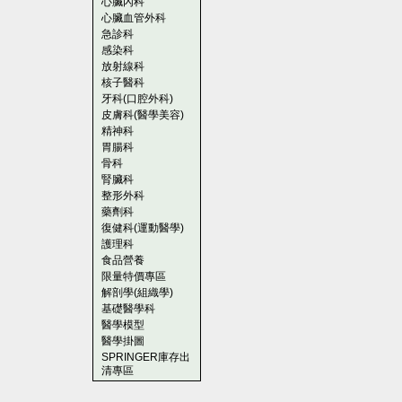
心臟內科
心臟血管外科
急診科
感染科
放射線科
核子醫科
牙科(口腔外科)
皮膚科(醫學美容)
精神科
胃腸科
骨科
腎臟科
整形外科
藥劑科
復健科(運動醫學)
護理科
食品營養
限量特價專區
解剖學(組織學)
基礎醫學科
醫學模型
醫學掛圖
SPRINGER庫存出
清專區