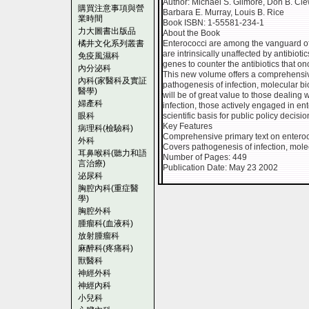
Author: Michael S. Gilmore, Don B. Cle
購買注意事項與營
Barbara E. Murray, Louis B. Rice
業時間
Book ISBN: 1-55581-234-1
力大圖書出版品
About the Book
橘井文化系列叢書
Enterococci are among the vanguard of 
are intrinsically unaffected by antibio
免疫風濕科
genes to counter the antibiotics that on
內分泌科
This new volume offers a comprehensiv
內科(家醫科及實証
pathogenesis of infection, molecular bi
醫學)
will be of great value to those dealing 
婦產科
infection, those actively engaged in en
眼科
scientific basis for public policy decisio
Key Features
病理科(檢驗科)
Comprehensive primary text on entero
外科
Covers pathogenesis of infection, molec
耳鼻喉科(聽力和語
Number of Pages: 449
言治療)
Publication Date: May 23 2002
泌尿科
胸腔內科(重症醫
學)
胸腔外科
腫瘤科(血液科)
放射腫瘤科
麻醉科(疼痛科)
獸醫科
神經外科
神經內科
小兒科