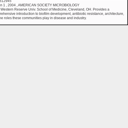
812945
ion 1 , 2004 , AMERICAN SOCIETY MICROBIOLOGY
Western Reserve Univ. School of Medicine, Cleveland, OH. Provides a
ehensive introduction to biofilm development, antibiotic resistance, architecture,
he roles these communities play in disease and industry.