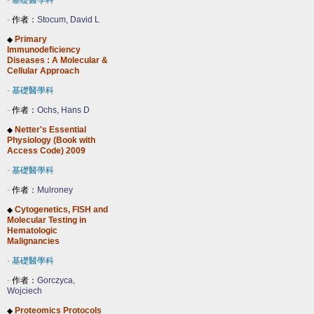
-
基礎醫學科
-
作者：
Stocum, David L
Primary
◆
Immunodeficiency
Diseases : A Molecular &
Cellular Approach
-
基礎醫學科
-
作者：
Ochs, Hans D
Netter's Essential
◆
Physiology (Book with
Access Code) 2009
-
基礎醫學科
-
作者：
Mulroney
Cytogenetics, FISH and
◆
Molecular Testing in
Hematologic
Malignancies
-
基礎醫學科
-
作者：
Gorczyca,
Wojciech
Proteomics Protocols
◆