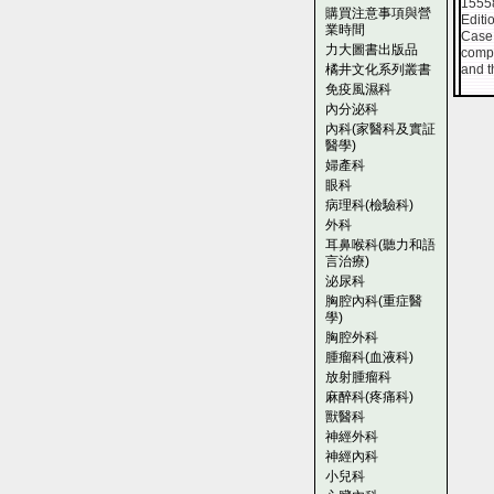
1555
購買注意事項與營
Edit
業時間
Case 
力大圖書出版品
compr
橘井文化系列叢書
and t
免疫風濕科
內分泌科
內科(家醫科及實証
醫學)
婦產科
眼科
病理科(檢驗科)
外科
耳鼻喉科(聽力和語
言治療)
泌尿科
胸腔內科(重症醫
學)
胸腔外科
腫瘤科(血液科)
放射腫瘤科
麻醉科(疼痛科)
獸醫科
神經外科
神經內科
小兒科