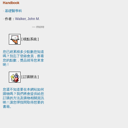
Handbook
-
基礎醫學科
-
作者：
Walker, John M.
--- more
[
積點系統
]
您已經累積多少點數您知道
嗎？別忘了登錄會員，察看
您的點數，獎品就等您來拿
喲！
[
訂購辦法
]
您還不知道要在本網站如何
購物嗎？我們將會提供給您
訂購的方法及購物相關資訊
喲！讓您彈指間取得想要的
書藉。