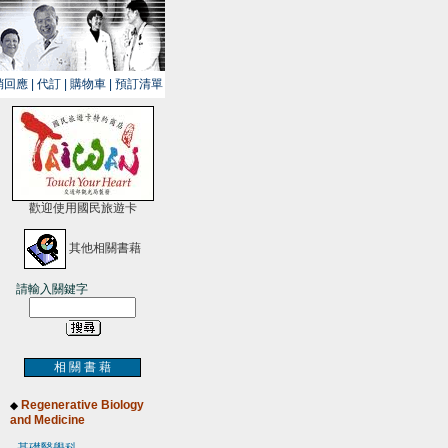
銷回應
|
代訂
|
購物車
|
預訂清單
歡迎使用國民旅遊卡
其他相關書藉
請輸入關鍵字
相 關 書 藉
Regenerative Biology
◆
and Medicine