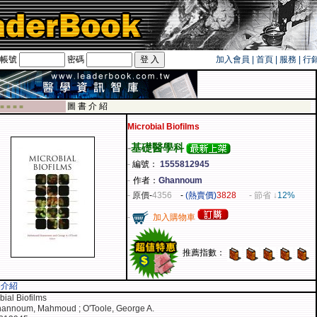
帳號
密碼
加入會員
|
首頁
|
服務
|
行
旅遊卡！！
圖 書 介 紹
 ■ ■ ■ ■
Microbial Biofilms
-
基礎醫學科
-
編號：
1555812945
-
作者：
Ghannoum
-
原價
-
4356
-
(熱賣價)
3828
- 節省 ↓
12%
-
加入購物車
推薦指數：
容介紹
bial Biofilms
hannoum, Mahmoud ; O'Toole, George A.