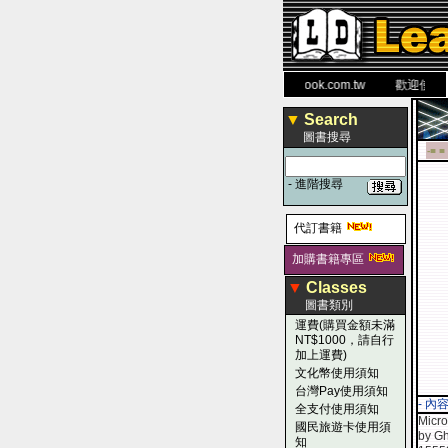
力 大 醫 學 圖 書 網
www.leaderbook.com.tw
歡迎使用 國民
▼
Search
圖書搜尋
-■ ■
-
進階搜尋
代訂書籍
加購書籍專區
▼
Classes
圖書類別
運費(購買金額未滿
NT$1000，請自行
加上運費)
文化幣使用須知
台灣Pay使用須知
- 內
全支付使用須知
Micro
國民旅遊卡使用須
by G
知