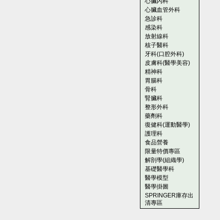
心臟內科
心臟血管外科
急診科
感染科
放射線科
核子醫科
牙科(口腔外科)
皮膚科(醫學美容)
精神科
胃腸科
骨科
腎臟科
整形外科
藥劑科
復健科(運動醫學)
護理科
食品營養
限量特價專區
解剖學(組織學)
基礎醫學科
醫學模型
醫學掛圖
SPRINGER庫存出
清專區