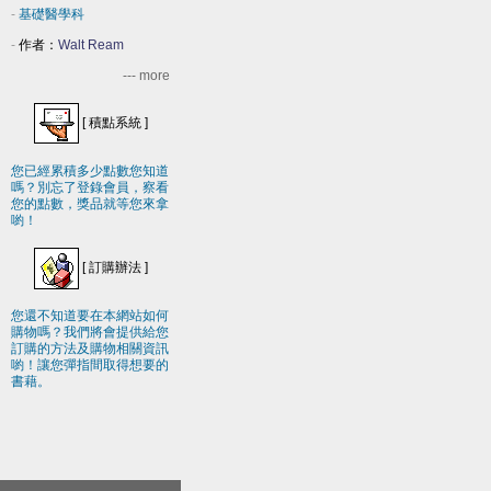
-
基礎醫學科
-
作者：
Walt Ream
--- more
[
積點系統
]
您已經累積多少點數您知道
嗎？別忘了登錄會員，察看
您的點數，獎品就等您來拿
喲！
[
訂購辦法
]
您還不知道要在本網站如何
購物嗎？我們將會提供給您
訂購的方法及購物相關資訊
喲！讓您彈指間取得想要的
書藉。