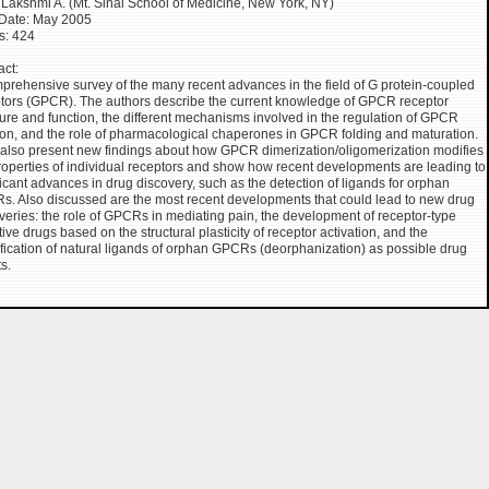
 Lakshmi A. (Mt. Sinai School of Medicine, New York, NY)
Date: May 2005
s: 424
act:
prehensive survey of the many recent advances in the field of G protein-coupled
tors (GPCR). The authors describe the current knowledge of GPCR receptor
ture and function, the different mechanisms involved in the regulation of GPCR
ion, and the role of pharmacological chaperones in GPCR folding and maturation.
also present new findings about how GPCR dimerization/oligomerization modifies
roperties of individual receptors and show how recent developments are leading to
ficant advances in drug discovery, such as the detection of ligands for orphan
. Also discussed are the most recent developments that could lead to new drug
veries: the role of GPCRs in mediating pain, the development of receptor-type
tive drugs based on the structural plasticity of receptor activation, and the
ification of natural ligands of orphan GPCRs (deorphanization) as possible drug
s.