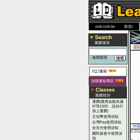
力 大 醫 學 圖 書 網
www.leaderbook.com.tw
歡迎使用 國民
▼
Search
圖書搜尋
-■ ■
-
進階搜尋
代訂書籍
加購書籍專區
▼
Classes
圖書類別
運費(購買金額未滿
NT$1000，請自行
加上運費)
文化幣使用須知
台灣Pay使用須知
- 內
全支付使用須知
G Pr
國民旅遊卡使用須
知