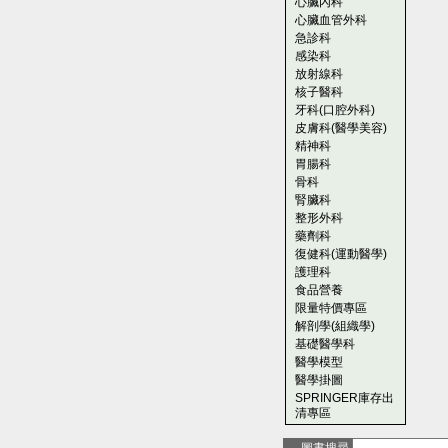
心臟內科
心臟血管外科
急診科
感染科
放射線科
核子醫科
牙科(口腔外科)
皮膚科(醫學美容)
精神科
胃腸科
骨科
腎臟科
整形外科
藥劑科
復健科(運動醫學)
護理科
食品營養
限量特價專區
解剖學(組織學)
基礎醫學科
醫學模型
醫學掛圖
SPRINGER庫存出
清專區