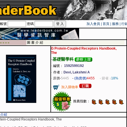
帳號
密碼
加入會員
|
首頁
|
服務
|
行
旅遊卡！！
圖 書 介 紹
 ■ ■ ■ ■
G Protein-Coupled Receptors Handbook,
The
-
基礎醫學科
-
編號：
1592599192
-
作者：
Devi, Lakshmi A
-
原價
-
5445
-
(熱賣價)
4455
- 節省 ↓
18%
-
加入購物車
推薦指數：
容介紹
otein-Coupled Receptors Handbook, The