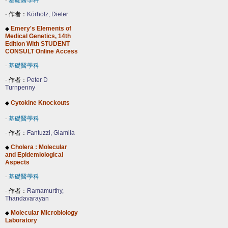
-
基礎醫學科
-
作者：
Körholz, Dieter
Emery's Elements of
◆
Medical Genetics, 14th
Edition With STUDENT
CONSULT Online Access
-
基礎醫學科
-
作者：
Peter D
Turnpenny
Cytokine Knockouts
◆
-
基礎醫學科
-
作者：
Fantuzzi, Giamila
Cholera : Molecular
◆
and Epidemiological
Aspects
-
基礎醫學科
-
作者：
Ramamurthy,
Thandavarayan
Molecular Microbiology
◆
Laboratory