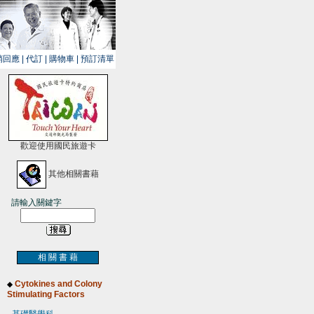
銷回應
|
代訂
|
購物車
|
預訂清單
歡迎使用國民旅遊卡
其他相關書藉
請輸入關鍵字
相 關 書 藉
Cytokines and Colony
◆
Stimulating Factors