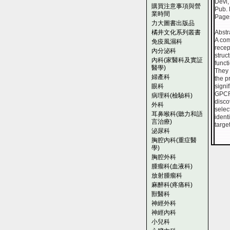
Devi,
購買注意事項與營
Pub. 
業時間
Page
力大圖書出版品
橘井文化系列叢書
Abstr
A com
免疫風濕科
recep
內分泌科
struc
內科(家醫科及實証
funct
醫學)
They 
婦產科
the p
眼科
signi
GPCRs
病理科(檢驗科)
disco
外科
selec
耳鼻喉科(聽力和語
ident
言治療)
target
泌尿科
胸腔內科(重症醫
學)
胸腔外科
腫瘤科(血液科)
放射腫瘤科
麻醉科(疼痛科)
獸醫科
神經外科
神經內科
小兒科