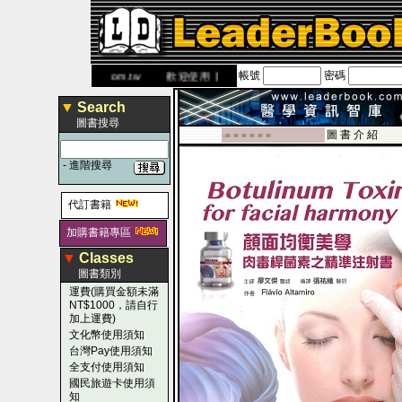
帳號
密碼
網
www.leaderbook.com.tw
歡迎使用 國民旅遊卡！！
▼
Search
圖書搜尋
圖 書 介 紹
-■ ■ ■ ■ ■ ■
-
進階搜尋
代訂書籍
加購書籍專區
▼
Classes
圖書類別
運費(購買金額未滿
NT$1000，請自行
加上運費)
文化幣使用須知
台灣Pay使用須知
全支付使用須知
國民旅遊卡使用須
知