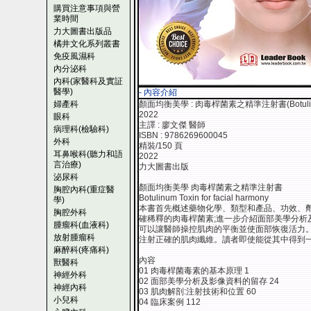
購買注意事項與營
業時間
力大圖書出版品
橘井文化系列叢書
免疫風濕科
內分泌科
內科(家醫科及實証
醫學)
- 內容介紹
婦產科
顏面均衡美學 : 肉毒桿菌素之精準注射書(Botulinum To
2022
眼科
主譯 : 廖文傑 醫師
病理科(檢驗科)
ISBN : 9786269600045
外科
精裝/150 頁
耳鼻喉科(聽力和語
2022
言治療)
力大圖書出版
泌尿科
顏面均衡美學 肉毒桿菌素之精準注射書
胸腔內科(重症醫
Botulinum Toxin for facial harmony
學)
本書首先概述藥物化學、類型和產品、功效、
胸腔外科
確稀釋的肉毒桿菌素;進一步介紹面部美學分析
腫瘤科(血液科)
可以讓醫師操控肌肉的平衡並使面部恢復活力
放射腫瘤科
注射正確的肌肉纖維。讀者即使能從其中得到
麻醉科(疼痛科)
內容
獸醫科
01 肉毒桿菌毒素的基本原理 1
神經外科
02 面部美學分析及影像資料的留存 24
神經內科
03 肌肉解剖:注射技術和位置 60
小兒科
04 臨床案例 112