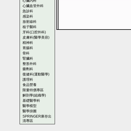
心臟內科
心臟血管外科
急診科
感染科
放射線科
核子醫科
牙科(口腔外科)
皮膚科(醫學美容)
精神科
胃腸科
骨科
腎臟科
整形外科
藥劑科
復健科(運動醫學)
護理科
食品營養
限量特價專區
解剖學(組織學)
基礎醫學科
醫學模型
醫學掛圖
SPRINGER庫存出
清專區