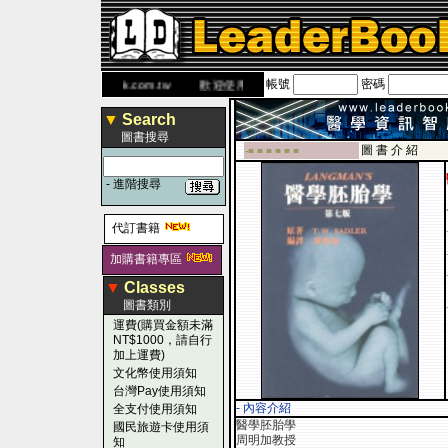
帳號
密碼
 網
www.leaderbook.com.tw
歡迎使用 國民旅遊卡！！
▼
Search
圖書搜尋
圖 書 介 紹
-■ ■ ■ ■ ■ ■
-
進階搜尋
代訂書籍
加購書籍專區
▼
Classes
圖書類別
運費(購買金額未滿
NT$1000，請自行
加上運費)
文化幣使用須知
台灣Pay使用須知
- 內容介紹
全支付使用須知
醫學胚胎學
國民旅遊卡使用須
周明加教授
知