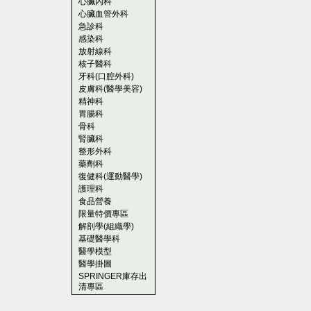
心臟內科
心臟血管外科
急診科
感染科
放射線科
核子醫科
牙科(口腔外科)
皮膚科(醫學美容)
精神科
胃腸科
骨科
腎臟科
整形外科
藥劑科
復健科(運動醫學)
護理科
食品營養
限量特價專區
解剖學(組織學)
基礎醫學科
醫學模型
醫學掛圖
SPRINGER庫存出
清專區