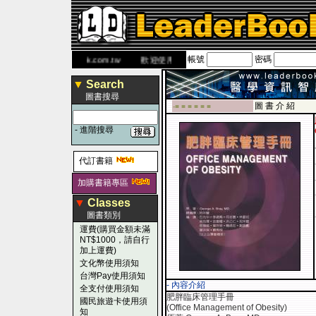
帳號
密碼
 網
www.leaderbook.com.tw
歡迎使用 國民旅遊卡！！
▼
Search
圖書搜尋
圖 書 介 紹
-■ ■ ■ ■ ■ ■
-
進階搜尋
代訂書籍
加購書籍專區
▼
Classes
圖書類別
運費(購買金額未滿
NT$1000，請自行
加上運費)
文化幣使用須知
台灣Pay使用須知
- 內容介紹
全支付使用須知
肥胖臨床管理手冊
國民旅遊卡使用須
(Office Management of Obesity)
知