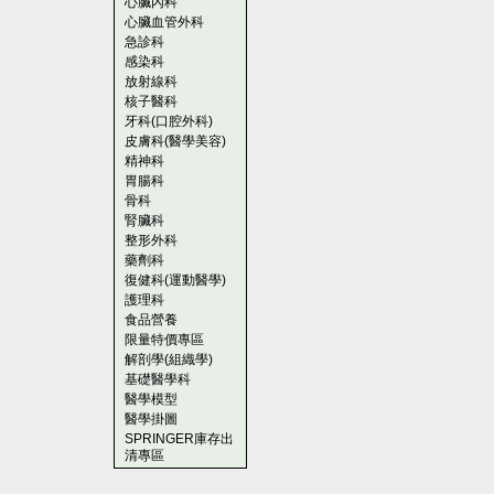
心臟內科
心臟血管外科
急診科
感染科
放射線科
核子醫科
牙科(口腔外科)
皮膚科(醫學美容)
精神科
胃腸科
骨科
腎臟科
整形外科
藥劑科
復健科(運動醫學)
護理科
食品營養
限量特價專區
解剖學(組織學)
基礎醫學科
醫學模型
醫學掛圖
SPRINGER庫存出
清專區