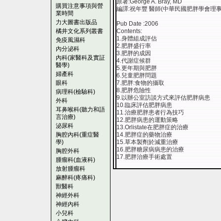
原著:George A. Bray, MD
購買注意事項與營
編譯:祝年豐 醫師(中華民國肥胖學會理事
業時間
力大圖書出版品
Pub Date :2006
橘井文化系列叢書
Contents:
1.身體組成評估
免疫風濕科
2.肥胖盛行率
內分泌科
3.肥胖的成因
內科(家醫科及實証
4.代謝症候群
醫學)
5.更年期與肥胖
婦產科
6.兒童肥胖問題
眼科
7.肥胖:食物的攝取
8.肥胖危險性
病理科(檢驗科)
9.以辦公室訪談方式來評估肥胖病患
外科
10.臨床評估肥胖病患
耳鼻喉科(聽力和語
11.治療肥胖患者行為技巧
言治療)
12.肥胖病患的運動策略
泌尿科
13.Orlistate在肥胖症的治療
胸腔內科(重症醫
14.肥胖症的藥物治療
學)
15.草本製劑於減重治療
16.肥胖糖尿病病患的治療
胸腔外科
17.肥胖治療手術處置
腫瘤科(血液科)
放射腫瘤科
麻醉科(疼痛科)
獸醫科
神經外科
神經內科
小兒科