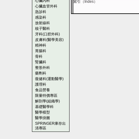
心臟內科
索引（Indes）
心臟血管外科
急診科
感染科
放射線科
核子醫科
牙科(口腔外科)
皮膚科(醫學美容)
精神科
胃腸科
骨科
腎臟科
整形外科
藥劑科
復健科(運動醫學)
護理科
食品營養
限量特價專區
解剖學(組織學)
基礎醫學科
醫學模型
醫學掛圖
SPRINGER庫存出
清專區