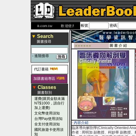
帳號
密碼
 網
www.leaderbook.com.tw
歡迎使用 國民旅遊卡！！
▼
Search
圖書搜尋
圖 書 介 紹
-■ ■ ■ ■ ■ ■
-
進階搜尋
代訂書籍
加購書籍專區
▼
Classes
圖書類別
運費(購買金額未滿
NT$1000，請自行
加上運費)
文化幣使用須知
台灣Pay使用須知
- 內容介紹
全支付使用須知
臨床導向解剖學(Clinically Oriented An
國民旅遊卡使用須
作者 : 周明加 副教授、柯妙華 副教授、
知