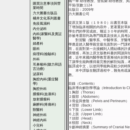
魏一華 助理教授、曾拓榮 助理教授、吳
購買注意事項與營
平裝/頁數:1124
業時間
出版日：2009年
力大圖書出版品
力大圖書公司
橘井文化系列叢書
從原文第１版（１９８０）出書至本版
免疫風濕科
了增加臨床相關的內容外，更著重於單
內分泌科
學生們的學習成效。幾近３０年的時間
內科(家醫科及實証
亦被考選部列為專門職業及技術人員考
醫學)
對習醫（醫學系、中醫學系、牙醫學
婦產科
學應是踏入醫學殿堂最先面對的一門課
眼科
而，在面對第一次接觸到人體結構的許
畏懼感，再加上原文版教科書的閱讀與
病理科(檢驗科)
者，近年來國內醫學教育逐漸傾向於降
外科
了讓學生能夠獲得最完整的解剖知識，本學科６位老師
耳鼻喉科(聽力和語
版譯成中文，以使同學能夠花較少的時
言治療)
本中譯版在翻譯過程中，難免有疏漏
泌尿科
教。
胸腔內科(重症醫
學)
目錄（Contents）
臨床導向解剖學導論（Introduction to Clini
胸腔外科
１胸部（Thorax）
腫瘤科(血液科)
２腹部（Abdomen）
放射腫瘤科
３骨盆與會陰（Pelvis and Perineum）
麻醉科(疼痛科)
４背部（Back）
獸醫科
５下肢（Lower Limb）
６上肢（Upper Limb）
神經外科
７頭部（Head）
神經內科
８頸部（Neck）
小兒科
９顱神經摘要（Summary of Cranial Ne