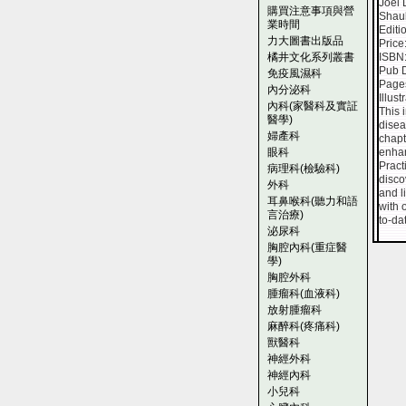
Joel
購買注意事項與營
Shau
業時間
Editi
力大圖書出版品
Price
橘井文化系列叢書
ISBN
Pub 
免疫風濕科
Page
內分泌科
Illust
內科(家醫科及實証
This 
醫學)
disea
婦產科
chapt
眼科
enhan
Pract
病理科(檢驗科)
disco
外科
and l
耳鼻喉科(聽力和語
with 
言治療)
to-da
泌尿科
胸腔內科(重症醫
學)
胸腔外科
腫瘤科(血液科)
放射腫瘤科
麻醉科(疼痛科)
獸醫科
神經外科
神經內科
小兒科