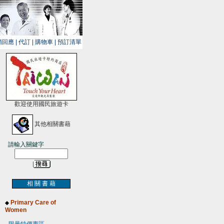
銷回應
|
代訂
|
購物車
|
預訂清單
歡迎使用國民旅遊卡
其他相關書藉
請輸入關鍵字
相 關 書 藉
Primary Care of
◆
Women