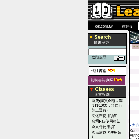
力 大 醫 學 圖 書 網
www.leaderbook.com.tw
歡迎使用 國民
▼
Search
圖書搜尋
-■ ■
-
進階搜尋
代訂書籍
加購書籍專區
▼
Classes
圖書類別
運費(購買金額未滿
NT$1000，請自行
加上運費)
文化幣使用須知
台灣Pay使用須知
- 內
全支付使用須知
Koppl
國民旅遊卡使用須
Autho
知