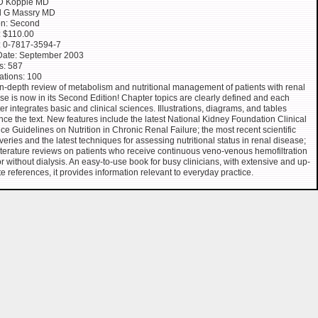
 D Kopple MD
l G Massry MD
on: Second
: $110.00
: 0-7817-3594-7
Date: September 2003
s: 587
rations: 100
in-depth review of metabolism and nutritional management of patients with renal
se is now in its Second Edition! Chapter topics are clearly defined and each
er integrates basic and clinical sciences. Illustrations, diagrams, and tables
ce the text. New features include the latest National Kidney Foundation Clinical
ice Guidelines on Nutrition in Chronic Renal Failure; the most recent scientific
veries and the latest techniques for assessing nutritional status in renal disease;
iterature reviews on patients who receive continuous veno-venous hemofiltration
or without dialysis. An easy-to-use book for busy clinicians, with extensive and up-
te references, it provides information relevant to everyday practice.