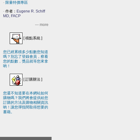
-
限量特價專區
-
作者：
Eugene R. Schiff
MD, FACP
--- more
[
積點系統
]
您已經累積多少點數您知道
嗎？別忘了登錄會員，察看
您的點數，獎品就等您來拿
喲！
[
訂購辦法
]
您還不知道要在本網站如何
購物嗎？我們將會提供給您
訂購的方法及購物相關資訊
喲！讓您彈指間取得想要的
書藉。