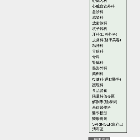
心臟內科
心臟血管外科
急診科
感染科
放射線科
核子醫科
牙科(口腔外科)
皮膚科(醫學美容)
精神科
胃腸科
骨科
腎臟科
整形外科
藥劑科
復健科(運動醫學)
護理科
食品營養
限量特價專區
解剖學(組織學)
基礎醫學科
醫學模型
醫學掛圖
SPRINGER庫存出
清專區