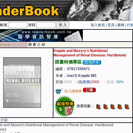
帳號
密碼
加入會員
|
首頁
|
服務
|
行
旅遊卡！！
圖 書 介 紹
 ■ ■ ■ ■
Kopple and Massry's Nutritional
Management of Renal Disease: Hardbound
-
限量特價專區
-
編號：
07817359471
-
作者：
Joel D Kopple MD
-
原價
-
4000
-
(熱賣價)
2000
- 節省 ↓
50%
-
加入購物車
推薦指數：
容介紹
e and Massry's Nutritional Management of Renal Disease: Hardbound
r(s):