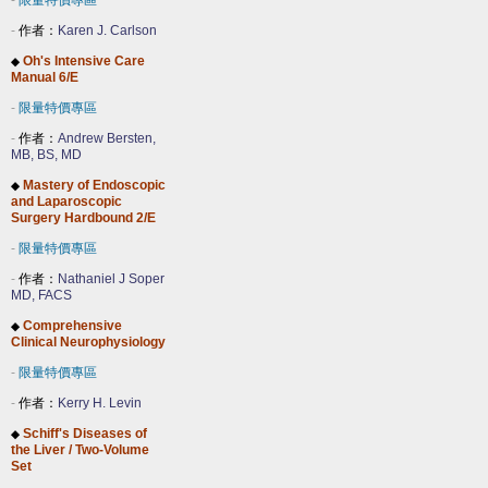
-
限量特價專區
-
作者：
Karen J. Carlson
Oh's Intensive Care
◆
Manual 6/E
-
限量特價專區
-
作者：
Andrew Bersten,
MB, BS, MD
Mastery of Endoscopic
◆
and Laparoscopic
Surgery Hardbound 2/E
-
限量特價專區
-
作者：
Nathaniel J Soper
MD, FACS
Comprehensive
◆
Clinical Neurophysiology
-
限量特價專區
-
作者：
Kerry H. Levin
Schiff's Diseases of
◆
the Liver / Two-Volume
Set