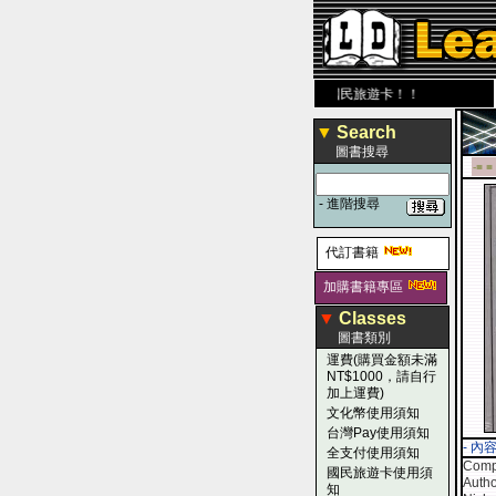
 圖 書 網
www.leaderbook.com.tw
歡迎使用 國民旅遊卡！！
▼
Search
圖書搜尋
-■ ■
-
進階搜尋
代訂書籍
加購書籍專區
▼
Classes
圖書類別
運費(購買金額未滿
NT$1000，請自行
加上運費)
文化幣使用須知
台灣Pay使用須知
- 內
全支付使用須知
Comp
國民旅遊卡使用須
Autho
知