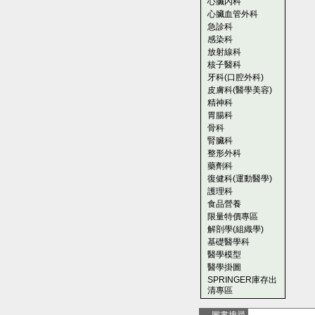
心臟內科
心臟血管外科
急診科
感染科
放射線科
核子醫科
牙科(口腔外科)
皮膚科(醫學美容)
精神科
胃腸科
骨科
腎臟科
整形外科
藥劑科
復健科(運動醫學)
護理科
食品營養
限量特價專區
解剖學(組織學)
基礎醫學科
醫學模型
醫學掛圖
SPRINGER庫存出
清專區