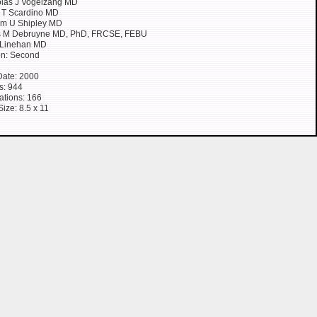
olas J Vogelzang MD
 T Scardino MD
am U Shipley MD
s M Debruyne MD, PhD, FRCSE, FEBU
 Linehan MD
on: Second
Date: 2000
s: 944
rations: 166
Size: 8.5 x 11