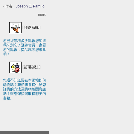
-
作者：
Joseph E. Parrillo
--- more
[
積點系統
]
您已經累積多少點數您知道
嗎？別忘了登錄會員，察看
您的點數，獎品就等您來拿
喲！
[
訂購辦法
]
您還不知道要在本網站如何
購物嗎？我們將會提供給您
訂購的方法及購物相關資訊
喲！讓您彈指間取得想要的
書藉。