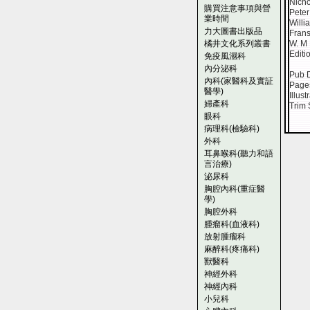
Nich
購買注意事項與營
Peter
業時間
Willi
力大圖書出版品
Fran
橘井文化系列叢書
W. M
Editi
免疫風濕科
內分泌科
Pub 
內科(家醫科及實証
Page
醫學)
Illust
婦產科
Trim 
眼科
病理科(檢驗科)
外科
耳鼻喉科(聽力和語
言治療)
泌尿科
胸腔內科(重症醫
學)
胸腔外科
腫瘤科(血液科)
放射腫瘤科
麻醉科(疼痛科)
獸醫科
神經外科
神經內科
小兒科