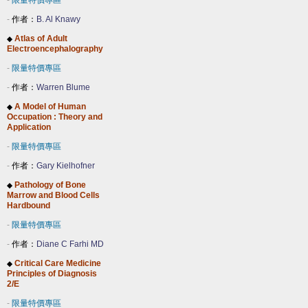
-
限量特價專區
-
作者：
B. Al Knawy
Atlas of Adult
◆
Electroencephalography
-
限量特價專區
-
作者：
Warren Blume
A Model of Human
◆
Occupation : Theory and
Application
-
限量特價專區
-
作者：
Gary Kielhofner
Pathology of Bone
◆
Marrow and Blood Cells
Hardbound
-
限量特價專區
-
作者：
Diane C Farhi MD
Critical Care Medicine
◆
Principles of Diagnosis
2/E
-
限量特價專區