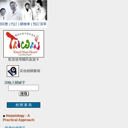
銷回應
|
代訂
|
購物車
|
預訂清單
歡迎使用國民旅遊卡
其他相關書藉
請輸入關鍵字
相 關 書 藉
Hepatology - A
◆
Practical Approach