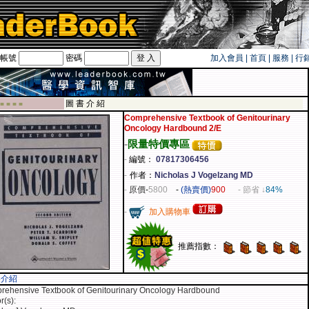
帳號
密碼
加入會員
|
首頁
|
服務
|
行
圖 書 介 紹
 ■ ■ ■ ■
Comprehensive Textbook of Genitourinary
Oncology Hardbound 2/E
-
限量特價專區
-
編號：
07817306456
-
作者：
Nicholas J Vogelzang MD
-
原價
-
5800
-
(熱賣價)
900
- 節省 ↓
84%
-
加入購物車
推薦指數：
容介紹
rehensive Textbook of Genitourinary Oncology Hardbound
r(s):