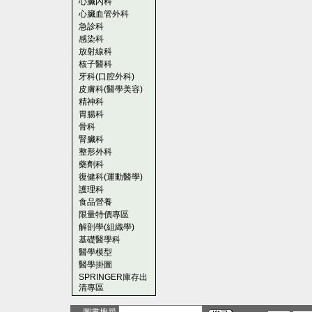
心臟內科
心臟血管外科
急診科
感染科
放射線科
核子醫科
牙科(口腔外科)
皮膚科(醫學美容)
精神科
胃腸科
骨科
腎臟科
整形外科
藥劑科
復健科(運動醫學)
護理科
食品營養
限量特價專區
解剖學(組織學)
基礎醫學科
醫學模型
醫學掛圖
SPRINGER庫存出
清專區