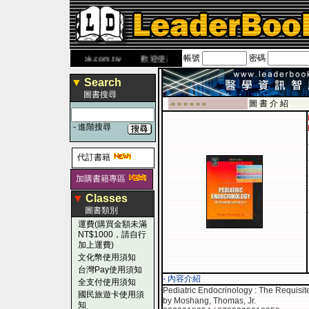
帳號
密碼
書 網
www.leaderbook.com.tw
歡迎使用 國民旅遊卡！！
▼
Search
圖書搜尋
圖 書 介 紹
-■ ■ ■ ■ ■ ■
-
進階搜尋
代訂書籍
加購書籍專區
▼
Classes
圖書類別
運費(購買金額未滿
NT$1000，請自行
加上運費)
文化幣使用須知
台灣Pay使用須知
- 內容介紹
全支付使用須知
Pediatric Endocrinology : The Requisite
國民旅遊卡使用須
by Moshang, Thomas, Jr.
知