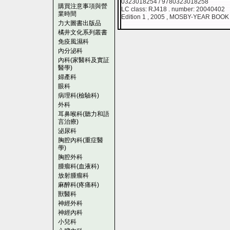
0323018254 / 9780323018258
購買注意事項與營
LC class: RJ418 . number: 20040402
業時間
Edition 1 , 2005 , MOSBY-YEAR BOOK
力大圖書出版品
橘井文化系列叢書
免疫風濕科
內分泌科
內科(家醫科及實証
醫學)
婦產科
眼科
病理科(檢驗科)
外科
耳鼻喉科(聽力和語
言治療)
泌尿科
胸腔內科(重症醫
學)
胸腔外科
腫瘤科(血液科)
放射腫瘤科
麻醉科(疼痛科)
獸醫科
神經外科
神經內科
小兒科