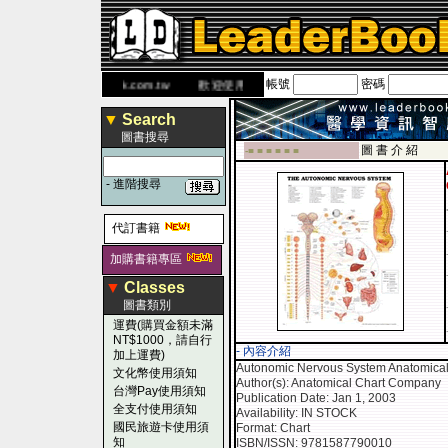
帳號
密碼
書 網
www.leaderbook.com.tw
歡迎使用 國民旅遊卡！！
▼
Search
圖書搜尋
圖 書 介 紹
-■ ■ ■ ■ ■ ■
-
進階搜尋
代訂書籍
加購書籍專區
▼
Classes
圖書類別
運費(購買金額未滿
NT$1000，請自行
- 內容介紹
加上運費)
Autonomic Nervous System Anatomical
文化幣使用須知
Author(s): Anatomical Chart Company
台灣Pay使用須知
Publication Date: Jan 1, 2003
全支付使用須知
Availability: IN STOCK
國民旅遊卡使用須
Format: Chart
知
ISBN/ISSN: 9781587790010