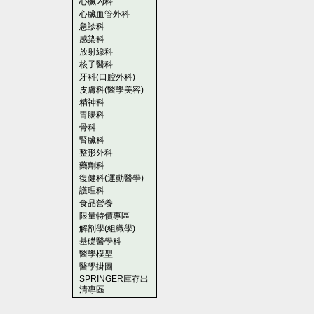
心臟內科
心臟血管外科
急診科
感染科
放射線科
核子醫科
牙科(口腔外科)
皮膚科(醫學美容)
精神科
胃腸科
骨科
腎臟科
整形外科
藥劑科
復健科(運動醫學)
護理科
食品營養
限量特價專區
解剖學(組織學)
基礎醫學科
醫學模型
醫學掛圖
SPRINGER庫存出
清專區