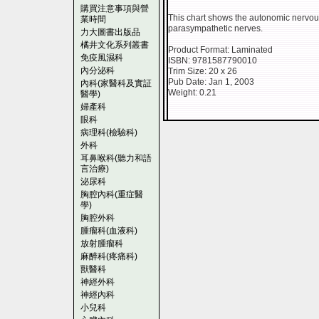
購買注意事項與營
This chart shows the autonomic nervou
業時間
parasympathetic nerves.
力大圖書出版品
橘井文化系列叢書
Product Format: Laminated
免疫風濕科
ISBN: 9781587790010
內分泌科
Trim Size: 20 x 26
Pub Date: Jan 1, 2003
內科(家醫科及實証
Weight: 0.21
醫學)
婦產科
眼科
病理科(檢驗科)
外科
耳鼻喉科(聽力和語
言治療)
泌尿科
胸腔內科(重症醫
學)
胸腔外科
腫瘤科(血液科)
放射腫瘤科
麻醉科(疼痛科)
獸醫科
神經外科
神經內科
小兒科