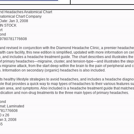
nd Headaches Anatomical Chart
Anatomical Chart Company
 Date: Jan 3, 2008
: IN STOCK
rt
cond
 9780781776608
nd revised in conjunction with the Diamond Headache Clinic, a premier headach
lth care facility, this new edition is simplified, updated with more information on cen
n, and includes a headache treatment guide. The chart describes and illustrates the
of primary headaches—migraine, cluster, and tension-type—and illustrates the steps
 migraine attack, from the start deep within the brain to the pain of peripheral and c
n. Information on secondary (organic) headaches is also included.
sts healthy lifestyle strategies to avoid headaches, and includes a headache diagno
e that provides a quick way to map types of headaches to their various features s
pain area, and symptoms. Also included is a headache treatment guide that matche
cation and non-drug treatments to the three main types of primary headaches.
cond
mat: Laminated
781776608
0 x 26
an 3, 2008
55