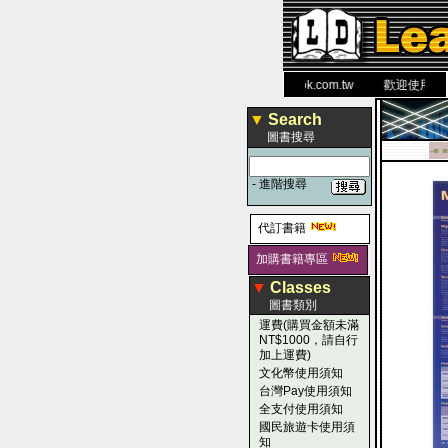
力 大 醫 學 圖 書 網
www.leaderbook.com.tw
歡迎使用 國民旅
▼
Search
圖書搜尋
-■ ■
-
進階搜尋
代訂書籍
加購書籍專區
▼
Classes
圖書類別
運費(購買金額未滿
NT$1000，請自行
加上運費)
文化幣使用須知
台灣Pay使用須知
全支付使用須知
國民旅遊卡使用須
知