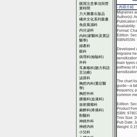
購買注意事項與營
- 內容介紹
業時間
Migraines a
力大圖書出版品
Author(s): 
橘井文化系列叢書
Publication
免疫風濕科
Availability
內分泌科
Format: Cha
Edition: Se
內科(家醫科及實証
ISBN/ISSN:
醫學)
婦產科
Developed a
眼科
migraine hea
病理科(檢驗科)
sensitizatio
外科
main types 
pathway of a
耳鼻喉科(聽力和語
sensitizatio
言治療)
泌尿科
The chart li
胸腔內科(重症醫
guide—a tabl
學)
frequency, 
胸腔外科
common medi
腫瘤科(血液科)
Edition: Se
放射腫瘤科
Product For
麻醉科(疼痛科)
ISBN: 9780
獸醫科
Trim Size: 2
神經外科
Pub Date: J
神經內科
Weight: 0.1
小兒科