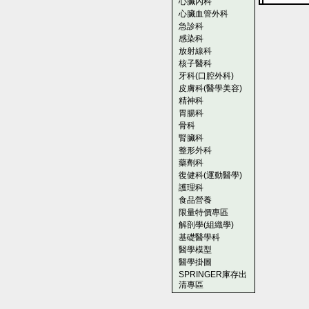
心臟內科
心臟血管外科
急診科
感染科
放射線科
核子醫科
牙科(口腔外科)
皮膚科(醫學美容)
精神科
胃腸科
骨科
腎臟科
整形外科
藥劑科
復健科(運動醫學)
護理科
食品營養
限量特價專區
解剖學(組織學)
基礎醫學科
醫學模型
醫學掛圖
SPRINGER庫存出
清專區