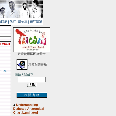
銷回應
|
代訂
|
購物車
|
預訂清單
l Chart
歡迎使用國民旅遊卡
其他相關書藉
18%
請輸入關鍵字
相 關 書 藉
Understanding
◆
Diabetes Anatomical
Chart Laminated