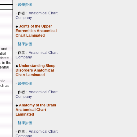
-
醫學掛圖
-
作者：
Anatomical Chart
Company
Joints of the Upper
◆
Extremities Anatomical
Chart Laminated
-
醫學掛圖
e and
-
作者：
Anatomical Chart
tral
Company
 three
 in the
Understanding Sleep
◆
entral
Disorders Anatomical
Chart Laminated
stic
-
醫學掛圖
uch as
s
-
作者：
Anatomical Chart
Company
Anatomy of the Brain
◆
Anatomical Chart
Laminated
-
醫學掛圖
-
作者：
Anatomical Chart
Company