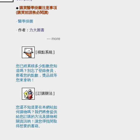
購買醫學掛圖注意事項
◆
(購買前請務必閱讀)
-
醫學掛圖
-
作者：
力大圖書
--- more
[
積點系統
]
您已經累積多少點數您知
道嗎？別忘了登錄會員，
察看您的點數，獎品就等
您來拿喲！
[
訂購辦法
]
您還不知道要在本網站如
何購物嗎？我們將會提供
給您訂購的方法及購物相
關資訊喲！讓您彈指間取
得想要的書藉。