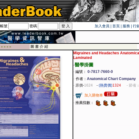
帳號
密碼
加入會員
|
首頁
|
服務
|
行
遊卡！！
圖 書 介 紹
 ■ ■ ■ ■
Migraines and Headaches Anatomica
Laminated
-
醫學掛圖
-
編號：
0-7817-7660-0
-
作者：
Anatomical Chart Company
-
原價
-
1624
-
(熱賣價)
1324
- 節省 ↓
-
加入購物車
-
推薦指數：