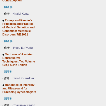
Contraception
-
婦產科
-
作者：
Hiralal Konar
Emery and Rimoin’s
◆
Principles and Practice
of Medical Genetics and
Genomics: Metabolic
Disorders 7/E 2021
-
婦產科
-
作者：
Reed E. Pyeritz
Textbook of Assisted
◆
Reproductive
Techniques, Two Volume
Set, Fourth Edition
-
婦產科
-
作者：
David K Gardner
Handbook of Infertility
◆
and Ultrasound for
Practicing Gynecologists
-
婦產科
-
作者：
Chaitanya Nagori