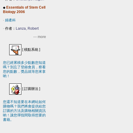
Essentials of Stem Cell
◆
Biology 2006
-
婦產科
-
作者：
Lanza, Robert
--- more
[
積點系統
]
您已經累積多少點數您知道
嗎？別忘了登錄會員，察看
您的點數，獎品就等您來拿
喲！
[
訂購辦法
]
您還不知道要在本網站如何
購物嗎？我們將會提供給您
訂購的方法及購物相關資訊
喲！讓您彈指間取得想要的
書藉。