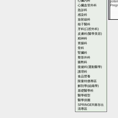
心臟內科
poten
心臟血管外科
Pregn
急診科
感染科
放射線科
核子醫科
牙科(口腔外科)
皮膚科(醫學美容)
精神科
胃腸科
骨科
腎臟科
整形外科
藥劑科
復健科(運動醫學)
護理科
食品營養
限量特價專區
解剖學(組織學)
基礎醫學科
醫學模型
醫學掛圖
SPRINGER庫存出
清專區