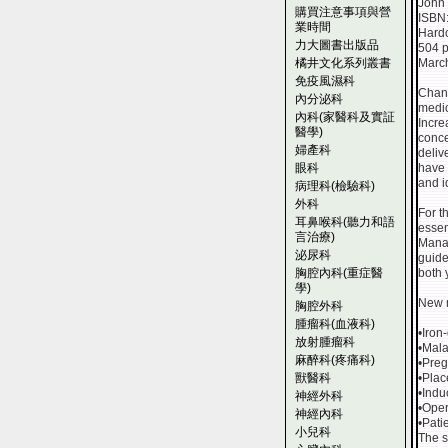
John 
購買注意事項與營
ISBN
業時間
Hard
力大圖書出版品
504 
橘井文化系列叢書
March
免疫風濕科
Chang
內分泌科
medi
內科(家醫科及實証
Incre
醫學)
conce
婦產科
deliv
眼科
have 
and i
病理科(檢驗科)
外科
For t
耳鼻喉科(聽力和語
essen
言治療)
Manag
泌尿科
guide
胸腔內科(重症醫
both 
學)
New m
胸腔外科
腫瘤科(血液科)
•Iron
放射腫瘤科
•Mala
麻醉科(疼痛科)
•Preg
獸醫科
•Plac
•Indu
神經外科
•Oper
神經內科
•Pati
小兒科
The s