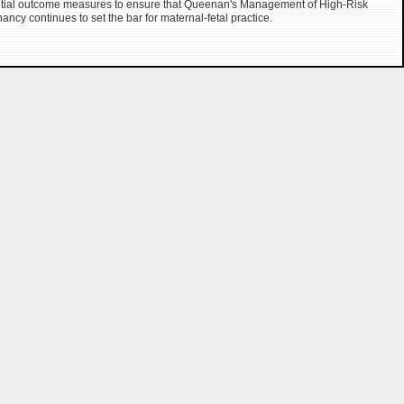
tial outcome measures to ensure that Queenan's Management of High-Risk
ancy continues to set the bar for maternal-fetal practice.