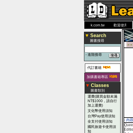
力 大 醫 學 圖 書 網
www.leaderbook.com.tw
歡迎使用 國民旅
▼
Search
圖書搜尋
-■ ■
-
進階搜尋
代訂書籍
加購書籍專區
▼
Classes
圖書類別
運費(購買金額未滿
NT$1000，請自行
加上運費)
文化幣使用須知
台灣Pay使用須知
- 內
全支付使用須知
Quee
國民旅遊卡使用須
Editi
知