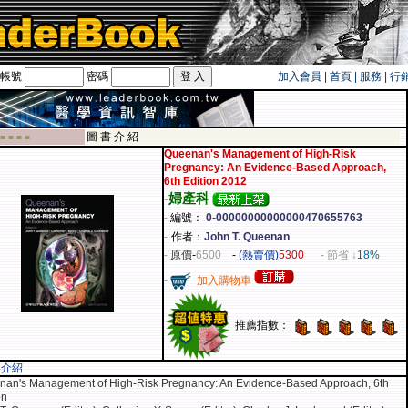
帳號
密碼
加入會員
|
首頁
|
服務
|
行
遊卡！！
圖 書 介 紹
 ■ ■ ■ ■
Queenan's Management of High-Risk
Pregnancy: An Evidence-Based Approach,
6th Edition 2012
-
婦產科
-
編號：
0-00000000000000470655763
-
作者：
John T. Queenan
-
原價
-
6500
-
(熱賣價)
5300
- 節省 ↓
18%
-
加入購物車
推薦指數：
容介紹
nan's Management of High-Risk Pregnancy: An Evidence-Based Approach, 6th
on