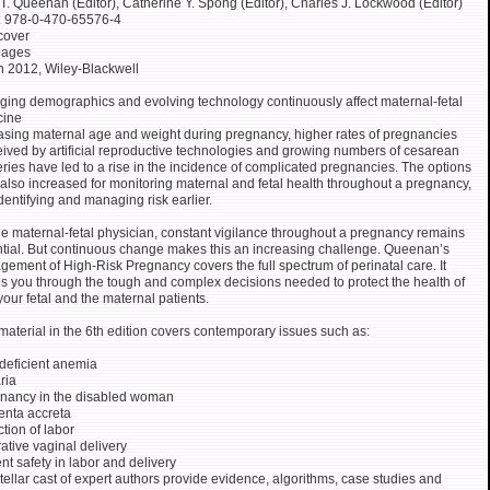
T. Queenan (Editor), Catherine Y. Spong (Editor), Charles J. Lockwood (Editor)
: 978-0-470-65576-4
cover
pages
 2012, Wiley-Blackwell
ing demographics and evolving technology continuously affect maternal-fetal
cine
asing maternal age and weight during pregnancy, higher rates of pregnancies
ived by artificial reproductive technologies and growing numbers of cesarean
eries have led to a rise in the incidence of complicated pregnancies. The options
also increased for monitoring maternal and fetal health throughout a pregnancy,
dentifying and managing risk earlier.
he maternal-fetal physician, constant vigilance throughout a pregnancy remains
tial. But continuous change makes this an increasing challenge. Queenan’s
ement of High-Risk Pregnancy covers the full spectrum of perinatal care. It
s you through the tough and complex decisions needed to protect the health of
your fetal and the maternal patients.
aterial in the 6th edition covers contemporary issues such as:
-deficient anemia
ria
nancy in the disabled woman
enta accreta
ction of labor
ative vaginal delivery
ent safety in labor and delivery
tellar cast of expert authors provide evidence, algorithms, case studies and