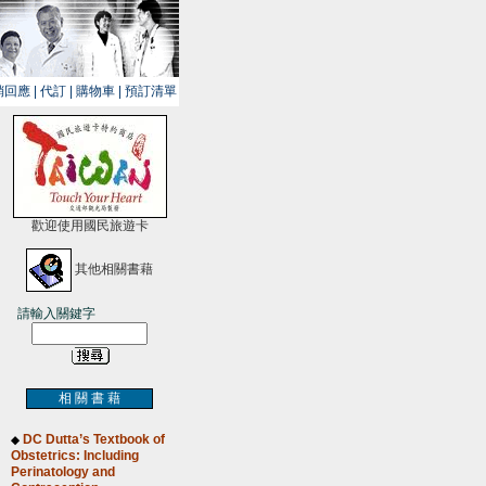
銷回應
|
代訂
|
購物車
|
預訂清單
歡迎使用國民旅遊卡
其他相關書藉
請輸入關鍵字
相 關 書 藉
DC Dutta’s Textbook of
◆
Obstetrics: Including
Perinatology and