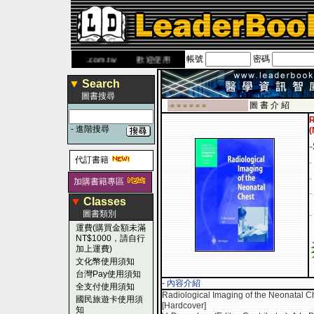
帳號
密碼
 網
www.leaderbook.com.tw
歡迎使用 國民旅遊卡！！
▼
Search
圖書搜尋
圖 書 介 紹
-■ ■ ■ ■ ■ ■
R
-
進階搜尋
(
-
代訂書籍
-
-
加購書籍專區
-
▼
Classes
圖書類別
-
運費(購買金額未滿
NT$1000，請自行
加上運費)
文化幣使用須知
台灣Pay使用須知
- 內容介紹
全支付使用須知
Radiological Imaging of the Neonatal C
國民旅遊卡使用須
[Hardcover]
知