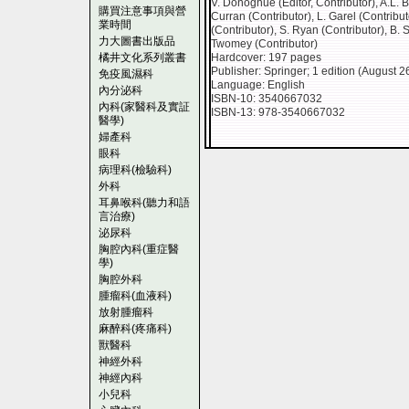
V. Donoghue (Editor, Contributor), A.L. B
購買注意事項與營
Curran (Contributor), L. Garel (Contrib
業時間
(Contributor), S. Ryan (Contributor), B. 
力大圖書出版品
Twomey (Contributor)
橘井文化系列叢書
Hardcover: 197 pages
Publisher: Springer; 1 edition (August 2
免疫風濕科
Language: English
內分泌科
ISBN-10: 3540667032
內科(家醫科及實証
ISBN-13: 978-3540667032
醫學)
婦產科
眼科
病理科(檢驗科)
外科
耳鼻喉科(聽力和語
言治療)
泌尿科
胸腔內科(重症醫
學)
胸腔外科
腫瘤科(血液科)
放射腫瘤科
麻醉科(疼痛科)
獸醫科
神經外科
神經內科
小兒科