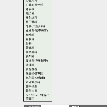
心臟內科
心臟血管外科
急診科
感染科
放射線科
核子醫科
牙科(口腔外科)
皮膚科(醫學美容)
精神科
胃腸科
骨科
腎臟科
整形外科
藥劑科
復健科(運動醫學)
護理科
食品營養
限量特價專區
解剖學(組織學)
基礎醫學科
醫學模型
醫學掛圖
SPRINGER庫存出
清專區