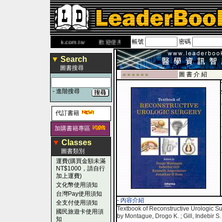
帳號
密碼
 網
www.leaderbook.com.tw
歡迎使用 國民旅遊卡！！
▼
Search
圖書搜尋
圖 書 介 紹
-■ ■ ■ ■ ■ ■
-
進階搜尋
代訂書籍
加購書籍專區
▼
Classes
圖書類別
運費(購買金額未滿
NT$1000，請自行
加上運費)
文化幣使用須知
台灣Pay使用須知
- 內容介紹
全支付使用須知
Textbook of Reconstructive Urologic S
國民旅遊卡使用須
by Montague, Drogo K. ; Gill, Indebir S
知