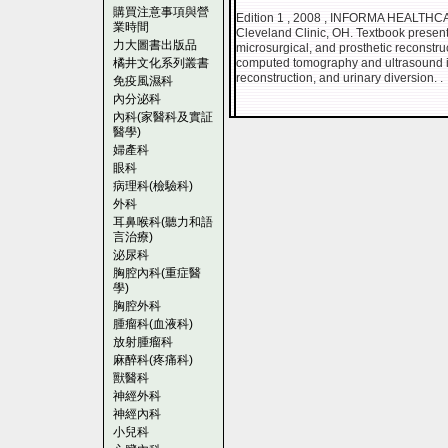
購買注意事項與營
Edition 1 , 2008 , INFORMA HEALTH
業時間
Cleveland Clinic, OH. Textbook present
力大圖書出版品
microsurgical, and prosthetic reconstr
橘井文化系列叢書
computed tomography and ultrasound im
reconstruction, and urinary diversion. .
免疫風濕科
內分泌科
內科(家醫科及實証
醫學)
婦產科
眼科
病理科(檢驗科)
外科
耳鼻喉科(聽力和語
言治療)
泌尿科
胸腔內科(重症醫
學)
胸腔外科
腫瘤科(血液科)
放射腫瘤科
麻醉科(疼痛科)
獸醫科
神經外科
神經內科
小兒科