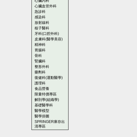
心臟內科
心臟血管外科
急診科
感染科
放射線科
核子醫科
牙科(口腔外科)
皮膚科(醫學美容)
精神科
胃腸科
骨科
腎臟科
整形外科
藥劑科
復健科(運動醫學)
護理科
食品營養
限量特價專區
解剖學(組織學)
基礎醫學科
醫學模型
醫學掛圖
SPRINGER庫存出
清專區