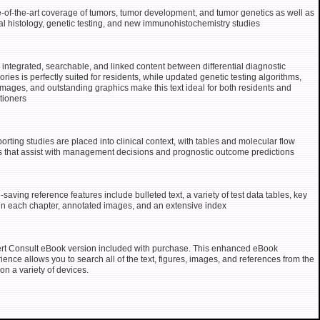
e-of-the-art coverage of tumors, tumor development, and tumor genetics as well as
l histology, genetic testing, and new immunohistochemistry studies
y integrated, searchable, and linked content between differential diagnostic
ories is perfectly suited for residents, while updated genetic testing algorithms,
mages, and outstanding graphics make this text ideal for both residents and
itioners
orting studies are placed into clinical context, with tables and molecular flow
s that assist with management decisions and prognostic outcome predictions
-saving reference features include bulleted text, a variety of test data tables, key
 in each chapter, annotated images, and an extensive index
rt Consult eBook version included with purchase. This enhanced eBook
ience allows you to search all of the text, figures, images, and references from the
on a variety of devices.