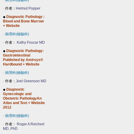
-
病理科(檢驗科)
-
作者：
Helmut Popper
Diagnostic Pathology :
◆
Blood and Bone Marrow
+ Website
-
病理科(檢驗科)
-
作者：
Kathy Foucar MD
Diagnostic Pathology:
◆
Gastrointestinal
Published by Amirsys®
Hardbound + Website
-
病理科(檢驗科)
-
作者：
Joel Greenson MD
Diagnostic
◆
Gynecologic and
Obstetric PathologyAn
Atlas and Text + Website
2012
-
病理科(檢驗科)
-
作者：
Roger A Reichert
MD, PhD