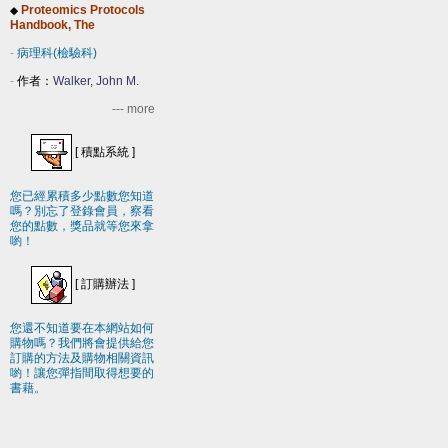
Proteomics Protocols
◆
Handbook, The
-
病理科(檢驗科)
-
作者：
Walker, John M.
--- more
[
積點系統
]
您已經累積多少點數您知道
嗎？別忘了登錄會員，察看
您的點數，獎品就等您來拿
喲！
[
訂購辦法
]
您還不知道要在本網站如何
購物嗎？我們將會提供給您
訂購的方法及購物相關資訊
喲！讓您彈指間取得想要的
書藉。