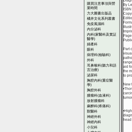
Diagn
購買注意事項與營
By Le
業時間
ISBN
力大圖書出版品
Copyr
Editi
橘井文化系列叢書
Form
免疫風濕科
Illust
內分泌科
Impr
內科(家醫科及實証
Page
醫學)
Publi
婦產科
Part 
眼科
visua
病理科(檢驗科)
patho
外科
range
耳鼻喉科(聽力和語
aid f
言治療)
the m
泌尿科
to pr
胸腔內科(重症醫
New t
學)
•Thor
胸腔外科
carc
腫瘤科(血液科)
tumor
放射腫瘤科
麻醉科(疼痛科)
•High
獸醫科
diagn
神經外科
head 
神經內科
小兒科