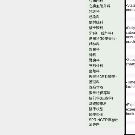
心臟內科
•Stat
心臟血管外科
norma
急診科
感染科
放射線科
核子醫科
•Full
categ
牙科(口腔外科)
new i
皮膚科(醫學美容)
pract
精神科
胃腸科
骨科
•Supp
腎臟科
chart
整形外科
藥劑科
復健科(運動醫學)
護理科
•Time
facts
食品營養
限量特價專區
解剖學(組織學)
基礎醫學科
•Expe
醫學模型
exper
book 
醫學掛圖
SPRINGER庫存出
清專區