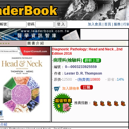
帳號
密碼
加入會員
|
首頁
|
服務
|
行
旅遊卡！！
圖 書 介 紹
 ■ ■ ■ ■
Diagnostic Pathology: Head and Neck , 2nd
Edition 2016
-
病理科(檢驗科)
-
編號：
0---0003233925559
-
作者：
Lester D. R. Thompson
-
原價
-
12500
-
(熱賣價)
10800
- 節省 ↓
14%
-
加入購物車
推薦指數：
容介紹