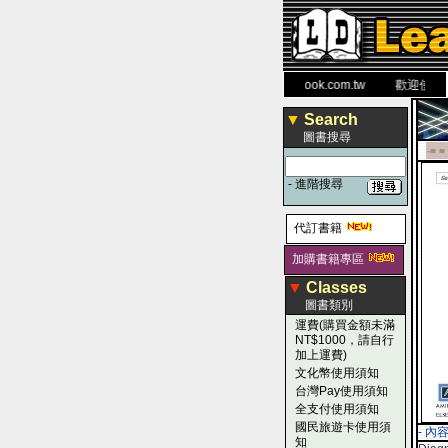
力 大 醫 學 圖 書 網
www.leaderbook.com.tw
歡迎使用 國民
▼
Search
圖書搜尋
-■ ■
-
進階搜尋
代訂書籍
加購書籍專區
▼
Classes
圖書類別
運費(購買金額未滿
NT$1000，請自行
加上運費)
文化幣使用須知
台灣Pay使用須知
全支付使用須知
國民旅遊卡使用須
- 內
知