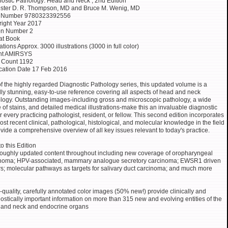
ostic Pathology: Head and Neck , 2nd Edition
ster D. R. Thompson, MD and Bruce M. Wenig, MD
 Number 9780323392556
ight Year 2017
on Number 2
at Book
rations Approx. 3000 illustrations (3000 in full color)
int AMIRSYS
 Count 1192
cation Date 17 Feb 2016
of the highly regarded Diagnostic Pathology series, this updated volume is a
lly stunning, easy-to-use reference covering all aspects of head and neck
logy. Outstanding images-including gross and microscopic pathology, a wide
 of stains, and detailed medical illustrations-make this an invaluable diagnostic
or every practicing pathologist, resident, or fellow. This second edition incorporates
ost recent clinical, pathological, histological, and molecular knowledge in the field
ovide a comprehensive overview of all key issues relevant to today's practice.
o this Edition
oughly updated content throughout including new coverage of oropharyngeal
inoma; HPV-associated, mammary analogue secretory carcinoma; EWSR1 driven
s; molecular pathways as targets for salivary duct carcinoma; and much more
-quality, carefully annotated color images (50% new!) provide clinically and
ostically important information on more than 315 new and evolving entities of the
and neck and endocrine organs