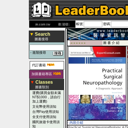
帳號
密碼
書 網
www.leaderbook.com.tw
歡迎使用 國民旅遊卡！！
▼
Search
圖書搜尋
圖 書 介 紹
-■ ■ ■ ■ ■ ■
-
進階搜尋
代訂書籍
加購書籍專區
▼
Classes
圖書類別
運費(購買金額未滿
NT$1000，請自行
加上運費)
文化幣使用須知
台灣Pay使用須知
全支付使用須知
國民旅遊卡使用須
- 內容介紹
知
Practical Surgical Neuropathology: A D