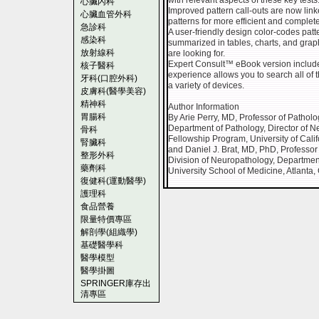
with relevant aspects of these key tests
心臟內科
Improved pattern call-outs are now linke
心臟血管外科
patterns for more efficient and comple
急診科
A user-friendly design color-codes patte
感染科
summarized in tables, charts, and grap
放射線科
are looking for.
Expert Consult™ eBook version includ
核子醫科
experience allows you to search all of t
牙科(口腔外科)
a variety of devices.
皮膚科(醫學美容)
精神科
Author Information
胃腸科
By Arie Perry, MD, Professor of Pathol
Department of Pathology, Director of 
骨科
Fellowship Program, University of Calif
腎臟科
and Daniel J. Brat, MD, PhD, Professor 
整形外科
Division of Neuropathology, Departmen
藥劑科
University School of Medicine, Atlanta,
復健科(運動醫學)
護理科
食品營養
限量特價專區
解剖學(組織學)
基礎醫學科
醫學模型
醫學掛圖
SPRINGER庫存出
清專區