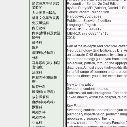
購買注意事項與營
Recognition Series, 2e 2nd Edition
業時間
by Arie Perry MD (Author),‎ Daniel J. B
Series: Pattern Recognition
力大圖書出版品
Hardcover: 752 pages
橘井文化系列叢書
Publisher: Elsevier; 2 edition
免疫風濕科
Language: English
內分泌科
ISBN-10: 0323449417
內科(家醫科及實証
ISBN-13: 978-0323449410
醫學)
2018
婦產科
Part of the in-depth and practical Patte
眼科
Neuropathology, 2nd Edition, by Drs. Ari
病理科(檢驗科)
an accurate CNS diagnosis by using a 
外科
in neuropathology guide you from a histo
耳鼻喉科(聽力和語
molecular) pattern, through the appropri
言治療)
diagnosis. Almost 2,000 high-quality il
for a full range of common and rare cond
泌尿科
the book directs you to the exact locati
胸腔內科(重症醫
學)
New to this Edition
胸腔外科
Sweeping content updates.
腫瘤科(血液科)
Patterns call-outs throughout. The patter
放射腫瘤科
linked directly within the chapter, reinf
麻醉科(疼痛科)
Key Features
獸醫科
Sweeping content updates keep you at t
神經外科
pulmonary hypertension, pediatric lung
神經內科
neoplastic diseases of the lung.
小兒科
A new chapter on Pulmonary Function Te