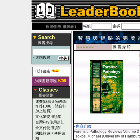
帳號
密碼
eaderbook.com.tw
歡迎使用 國民旅遊卡！！
▼
Search
圖書搜尋
圖 書 介 紹
-■ ■ ■ ■ ■ ■
-
進階搜尋
代訂書籍
加購書籍專區
▼
Classes
圖書類別
運費(購買金額未滿
NT$1000，請自行
加上運費)
文化幣使用須知
台灣Pay使用須知
- 內容介紹
全支付使用須知
Forensic Pathology Reviews Volume 2
國民旅遊卡使用須
Tsokos, Michael (University of Hambu
知