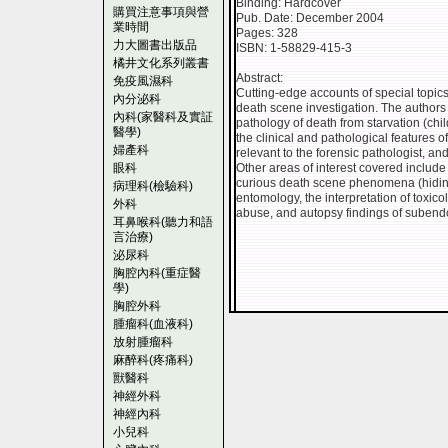
Binding: Hardcover
購買注意事項與營
Pub. Date: December 2004
業時間
Pages: 328
力大圖書出版品
ISBN: 1-58829-415-3
橘井文化系列叢書
Abstract:
免疫風濕科
Cutting-edge accounts of special topics
內分泌科
death scene investigation. The authors
內科(家醫科及實証
pathology of death from starvation (child
醫學)
the clinical and pathological features o
婦產科
relevant to the forensic pathologist, an
眼科
Other areas of interest covered include
curious death scene phenomena (hiding
病理科(檢驗科)
entomology, the interpretation of toxic
外科
abuse, and autopsy findings of suben
耳鼻喉科(聽力和語
言治療)
泌尿科
胸腔內科(重症醫
學)
胸腔外科
腫瘤科(血液科)
放射腫瘤科
麻醉科(疼痛科)
獸醫科
神經外科
神經內科
小兒科