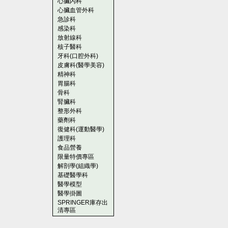
心臟內科
心臟血管外科
急診科
感染科
放射線科
核子醫科
牙科(口腔外科)
皮膚科(醫學美容)
精神科
胃腸科
骨科
腎臟科
整形外科
藥劑科
復健科(運動醫學)
護理科
食品營養
限量特價專區
解剖學(組織學)
基礎醫學科
醫學模型
醫學掛圖
SPRINGER庫存出
清專區