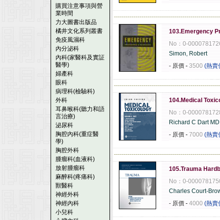
購買注意事項與營
業時間
------------------------------------------------------
力大圖書出版品
橘井文化系列叢書
103.Emergency Pr
免疫風濕科
No：0-000078172
內分泌科
Simon, Robert
內科(家醫科及實証
醫學)
- 原價
-
3500
(熱賣
婦產科
眼科
------------------------------------------------------
病理科(檢驗科)
外科
104.Medical Toxi
耳鼻喉科(聽力和語
No：0-000078172
言治療)
Richard C Dart MD
泌尿科
胸腔內科(重症醫
- 原價
-
7000
(熱賣
學)
胸腔外科
------------------------------------------------------
腫瘤科(血液科)
放射腫瘤科
105.Trauma Hard
麻醉科(疼痛科)
No：0-000078175
獸醫科
Charles Court-Br
神經外科
神經內科
- 原價
-
4000
(熱賣
小兒科