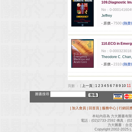
109.Diagnostic I
No：0-000141604
Jeffrey
- 原價
-
7500
(熱賣
------------------------------------------------------
110.ECG in Emerg
No：0-000323018
Theodore C. Chan
- 原價
-
2310
(熱賣
------------------------------------------------------
11
頁數 ： [
上一頁
]
1
2
3
4
5
6
7
8
9
10
圖書搜尋
|
加入會員
|
回首頁
|
服務中心
|
行銷回
本站內容為 力大圖書有
電話：
(02)2733-2592
傳真：
(0
力大圖書：台北
Copyright 2002-2025 Le