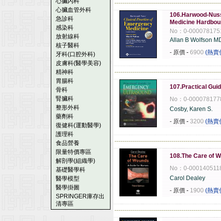
心臟內科
------------------------------------------------------
心臟血管外科
106.Harwood-Nuss'
急診科
Medicine Hardbo
感染科
No：0-000078175
放射線科
Allan B Wolfson M
核子醫科
- 原價
-
6900
(熱賣
牙科(口腔外科)
皮膚科(醫學美容)
精神科
------------------------------------------------------
胃腸科
107.Practical Gui
骨科
腎臟科
No：0-000078177
整形外科
Cosby, Karen S.
藥劑科
- 原價
-
3200
(熱賣
復健科(運動醫學)
護理科
------------------------------------------------------
食品營養
限量特價專區
108.The Care of 
解剖學(組織學)
No：0-000140511
基礎醫學科
Carol Dealey
醫學模型
醫學掛圖
- 原價
-
1900
(熱賣
SPRINGER庫存出
清專區
------------------------------------------------------