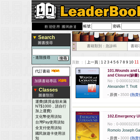
帳號
密碼
derbook.com.tw
歡迎使用 國民旅遊卡！！
▼
Search
圖書搜尋
■
書籍類別：急診科
書籍
■
-
進階搜尋
11
頁數 ： [
上一頁
]
1
2
3
4
5
6
7
8
9
10
101.Wounds and La
代訂書籍
and Closure(缺書)
加購書籍專區
No：0-000032302
Alexander T. Trott
▼
Classes
- 原價
-
3500
(熱賣
圖書類別
運費(購買金額未滿
NT$1000，請自行
------------------------------------------------------
加上運費)
102.Emergency Ult
文化幣使用須知
台灣Pay使用須知
No：0-000032303
全支付使用須知
Romolo Joseph Ga
國民旅遊卡使用須
知
- 原價
-
3000
(熱賣