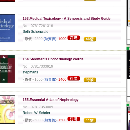
-------------------------------------------------------------------------------------------------------------
153.Medical Toxicology - A Synopsis and Study Guide
No：07817261319
Seth Schonwald
- 原價
-
2800
(熱賣價)
-
1000
▄
-------------------------------------------------------------------------------------------------------------
154.Stedman's Endocrinology Words ,
No：07817333919
stepmans
- 原價
-
1600
(熱賣價)
-
1400
-------------------------------------------------------------------------------------------------------------
155.Essential Atlas of Nephrology
▄
No：07817353009
Robert W. Schrier
- 原價
-
5000
(熱賣價)
-
1500