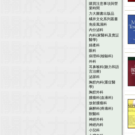
購買注意事項與營
業時間
--------
力大圖書出版品
橘井文化系列叢書
免疫風濕科
內分泌科
內科(家醫科及實証
醫學)
婦產科
眼科
--------
病理科(檢驗科)
外科
耳鼻喉科(聽力和語
言治療)
泌尿科
胸腔內科(重症醫
學)
胸腔外科
--------
腫瘤科(血液科)
放射腫瘤科
麻醉科(疼痛科)
獸醫科
神經外科
神經內科
小兒科