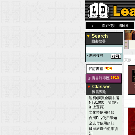
力 大 醫 學 圖 書 網
www.leaderbook.com.tw
歡迎使用 國民旅遊卡！！
▼
Search
圖書搜尋
■
■
-
進階搜尋
頁數 ：
代訂書籍
加購書籍專區
▼
Classes
圖書類別
運費(購買金額未滿
NT$1000，請自行
--------
加上運費)
文化幣使用須知
台灣Pay使用須知
全支付使用須知
國民旅遊卡使用須
知