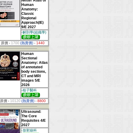
Netter Atlas of
Human
Anatomy:
Classic
Regional
Approach(IE)
9/E 2027
-解剖學(組織學)
原價
-
1700
(熱賣價)
-
1440
--------------------------------
Human
Sectional
Anatomy: Atlas
of annotated
body sections,
CT and MRI
images 5/E
2026
-核子醫科
原價
-
10120
(熱賣價)
-
8800
--------------------------------
Ultrasound:
The Core
Requisites 4/E
2027
-放射線科