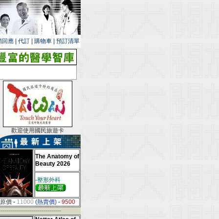
銷回應
|
代訂
|
購物車
|
預訂清單
歡迎使用國民旅遊卡
The Anatomy of
Beauty 2026
-整形外科
原價
-
11000
(熱賣價)
-
9500
--------------------------------