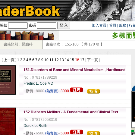
帳號
密碼
加入會員
|
首頁
|
服務
|
行
書籍類別：腎臟科
書籍項次：
151-160
【 共
170
項 】
16
 [
上一頁
]
1
2
3
4
5
6
7
8
9
10
11
12
13
14
15
17
[
下一頁
]
151.Disorders of Bone and Mineral Metabolism , Hardbound
No：078171789229
Fredric L. Coe MD
- 原價
-
8000
(熱賣價)
-
3000
-------------------------------------------------------------------------------------------------------------
152.Diabetes Mellitus - A Fundamental and Clinical Text
No：078172058319
Derek LeRoith
▄
- 原價
-
6500
(熱賣價)
-
5800