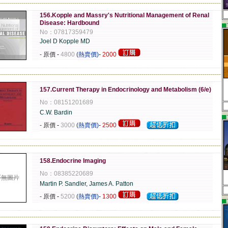
-------------------------------------------------------------------------------------------------------------
156.Kopple and Massry's Nutritional Management of Renal
Disease: Hardbound
▄
No：07817359479
Joel D Kopple MD
- 原價
-
4800
(熱賣價)
-
2000
-------------------------------------------------------------------------------------------------------------
157.Current Therapy in Endocrinology and Metabolism (6/e)
No：08151201689
C.W. Bardin
▄
- 原價
-
3000
(熱賣價)
-
2500
-------------------------------------------------------------------------------------------------------------
158.Endocrine Imaging
No：08385220689
暫無圖片
Martin P. Sandler, James A. Patton
- 原價
-
5200
(熱賣價)
-
1300
▄
-------------------------------------------------------------------------------------------------------------