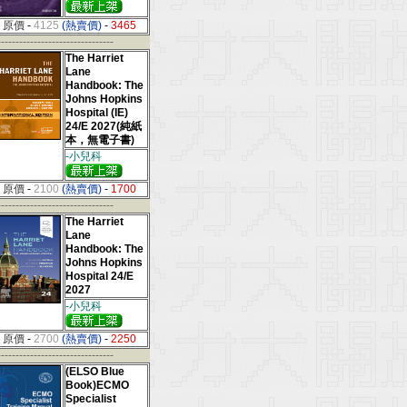
原價
-
4125
(熱賣價)
-
3465
--------------------------------
The Harriet
Lane
Handbook: The
Johns Hopkins
Hospital (IE)
24/E 2027(純紙
本，無電子書)
-小兒科
原價
-
2100
(熱賣價)
-
1700
--------------------------------
The Harriet
Lane
Handbook: The
Johns Hopkins
Hospital 24/E
2027
-小兒科
原價
-
2700
(熱賣價)
-
2250
--------------------------------
(ELSO Blue
Book)ECMO
Specialist