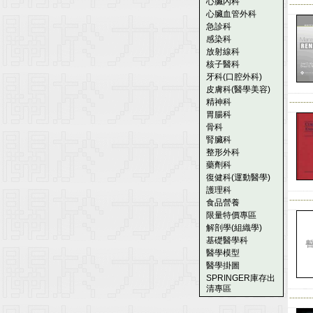
心臟內科
--------
心臟血管外科
急診科
感染科
放射線科
核子醫科
牙科(口腔外科)
皮膚科(醫學美容)
精神科
--------
胃腸科
骨科
腎臟科
整形外科
藥劑科
復健科(運動醫學)
護理科
--------
食品營養
限量特價專區
解剖學(組織學)
基礎醫學科
醫學模型
醫學掛圖
SPRINGER庫存出
清專區
--------