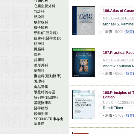
心臟內科
------------------------------------------------------
心臟血管外科
106.Atlas of Cosm
急診科
感染科
No：0----0141603
放射線科
Michael S. Kamine
核子醫科
- 原價
-
9000
(熱賣
牙科(口腔外科)
皮膚科(醫學美容)
精神科
------------------------------------------------------
胃腸科
107.Practical Faci
骨科
腎臟科
No：0----0149630
整形外科
Andrew Kaufman 
藥劑科
- 原價
-
6500
(熱賣
復健科(運動醫學)
護理科
------------------------------------------------------
食品營養
限量特價專區
108.Principles of
Edition
解剖學(組織學)
No：0----1138857
基礎醫學科
Randi Ettner
醫學模型
醫學掛圖
- 原價
-
5709
(熱賣
SPRINGER庫存出
清專區
------------------------------------------------------