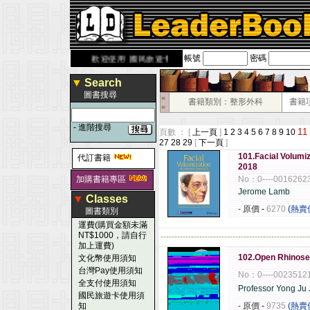
帳號
密碼
rbook.com.tw
歡迎使用 國民旅遊卡！！
▼
Search
圖書搜尋
■
書籍類別：整形外科
書籍
■
-
進階搜尋
11
頁數 ： [
上一頁
]
1
2
3
4
5
6
7
8
9
10
27
28
29
[
下一頁
]
101.Facial Volumi
代訂書籍
2018
加購書籍專區
No：0----0016262
Jerome Lamb
▼
Classes
- 原價
-
6270
(熱賣
圖書類別
運費(購買金額未滿
NT$1000，請自行
------------------------------------------------------
加上運費)
102.Open Rhinosep
文化幣使用須知
台灣Pay使用須知
No：0----0023512
全支付使用須知
Professor Yong Ju
國民旅遊卡使用須
知
- 原價
-
9735
(熱賣