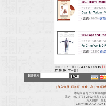
109.Toriumi Rhino
No：0----1576262
Dean M. Toriumi, 
- 原價
-
9900
(熱賣
------------------------------------------------------
110.Flaps and Rec
No：0---00000323
Fu-Chan Wei MD 
- 原價
-
13200
(熱
------------------------------------------------------
11
頁數 ： [
上一頁
]
1
2
3
4
5
6
7
8
9
10
27
28
29
[
下一頁
]
圖書搜尋
|
加入會員
|
回首頁
|
服務中心
|
行銷回
本站內容為 力大圖書有
電話：
(02)2733-2592
傳真：
(0
力大圖書：台北
Copyright 2002-2025 Le