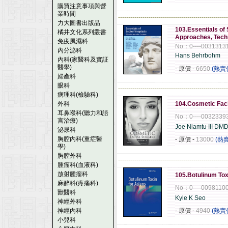
購買注意事項與營
業時間
------------------------------------------------------
力大圖書出版品
103.Essentials of 
橘井文化系列叢書
Approaches, Tech
免疫風濕科
No：0----0031313
內分泌科
Hans Behrbohm
內科(家醫科及實証
醫學)
- 原價
-
6650
(熱賣
婦產科
眼科
------------------------------------------------------
病理科(檢驗科)
外科
104.Cosmetic Faci
耳鼻喉科(聽力和語
No：0----0032339
言治療)
Joe Niamtu III D
泌尿科
胸腔內科(重症醫
- 原價
-
13000
(熱
學)
胸腔外科
------------------------------------------------------
腫瘤科(血液科)
放射腫瘤科
105.Botulinum Tox
麻醉科(疼痛科)
No：0----0098110
獸醫科
Kyle K Seo
神經外科
神經內科
- 原價
-
4940
(熱賣
小兒科