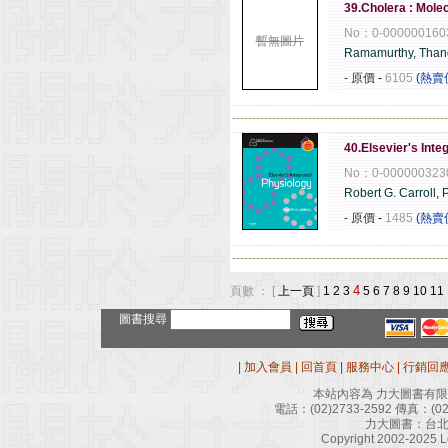
39.Cholera : Mole
No：0-000000160
暫無圖片
Ramamurthy, Than
- 原價
-
6105
(熱賣
------------------------------------------------------
40.Elsevier's Inte
No：0-000000323
Robert G. Carroll,
- 原價
-
1485
(熱賣
------------------------------------------------------
4
頁數 ： [
上一頁
]
1
2
3
5
6
7
8
9
10
11
圖書搜尋
|
加入會員
|
回首頁
|
服務中心
|
行銷回
本站內容為 力大圖書有
電話：
(02)2733-2592
傳真：
(0
力大圖書：台北
Copyright 2002-2025 Le