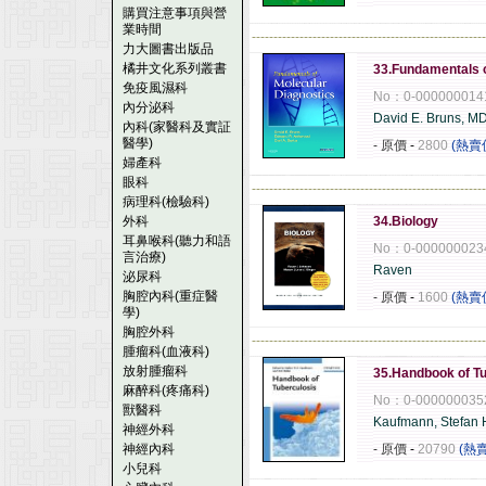
購買注意事項與營
業時間
------------------------------------------------------
力大圖書出版品
橘井文化系列叢書
33.Fundamentals o
免疫風濕科
No：0-000000014
內分泌科
David E. Bruns, M
內科(家醫科及實証
醫學)
- 原價
-
2800
(熱賣
婦產科
眼科
------------------------------------------------------
病理科(檢驗科)
外科
34.Biology
耳鼻喉科(聽力和語
No：0-000000023
言治療)
Raven
泌尿科
胸腔內科(重症醫
- 原價
-
1600
(熱賣
學)
胸腔外科
------------------------------------------------------
腫瘤科(血液科)
放射腫瘤科
35.Handbook of Tu
麻醉科(疼痛科)
No：0-000000035
獸醫科
Kaufmann, Stefan 
神經外科
神經內科
- 原價
-
20790
(熱
小兒科