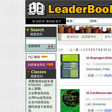
帳號
密碼
rbook.com.tw
歡迎使用 國民旅遊卡！！
▼
Search
圖書搜尋
■
書籍類別：基礎醫學科
書籍
■
-
進階搜尋
4
頁數 ： [
上一頁
]
1
2
3
5
6
7
8
9
10
11
代訂書籍
31.Reprogen-Ethic
No：0-000000009
加購書籍專區
Simonstein, Frida
▼
Classes
- 原價
-
4750
(熱賣
圖書類別
運費(購買金額未滿
NT$1000，請自行
------------------------------------------------------
加上運費)
32.Cardiovascular
文化幣使用須知
台灣Pay使用須知
No：0-000000009
全支付使用須知
Leri, Annarosa
國民旅遊卡使用須
知
- 原價
-
4900
(熱賣