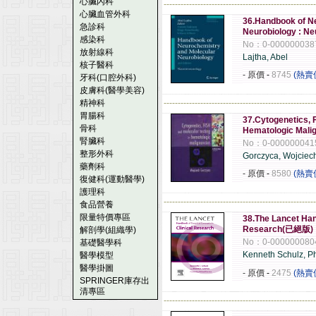
心臟內科
------------------------------------------------------
心臟血管外科
36.Handbook of N
急診科
Neurobiology : N
感染科
No：0-000000038
放射線科
Lajtha, Abel
核子醫科
- 原價
-
8745
(熱賣
牙科(口腔外科)
皮膚科(醫學美容)
精神科
------------------------------------------------------
胃腸科
37.Cytogenetics, 
骨科
Hematologic Mali
腎臟科
No：0-000000041
整形外科
Gorczyca, Wojciec
藥劑科
- 原價
-
8580
(熱賣
復健科(運動醫學)
護理科
------------------------------------------------------
食品營養
限量特價專區
38.The Lancet Han
Research(已絕版)
解剖學(組織學)
No：0-000000080
基礎醫學科
Kenneth Schulz, P
醫學模型
醫學掛圖
- 原價
-
2475
(熱賣
SPRINGER庫存出
清專區
------------------------------------------------------