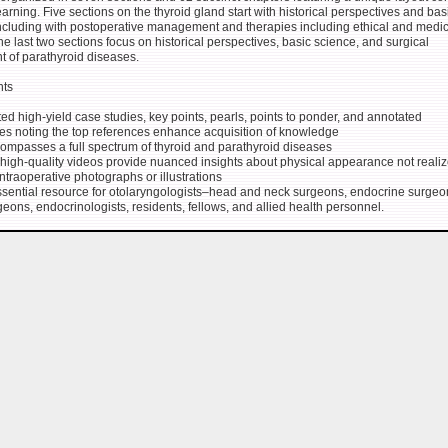
arning. Five sections on the thyroid gland start with historical perspectives and bas
ncluding with postoperative management and therapies including ethical and medi
e last two sections focus on historical perspectives, basic science, and surgical
of parathyroid diseases.
hts
ated high-yield case studies, key points, pearls, points to ponder, and annotated
ies noting the top references enhance acquisition of knowledge
compasses a full spectrum of thyroid and parathyroid diseases
 high-quality videos provide nuanced insights about physical appearance not reali
intraoperative photographs or illustrations
essential resource for otolaryngologists–head and neck surgeons, endocrine surgeo
eons, endocrinologists, residents, fellows, and allied health personnel.