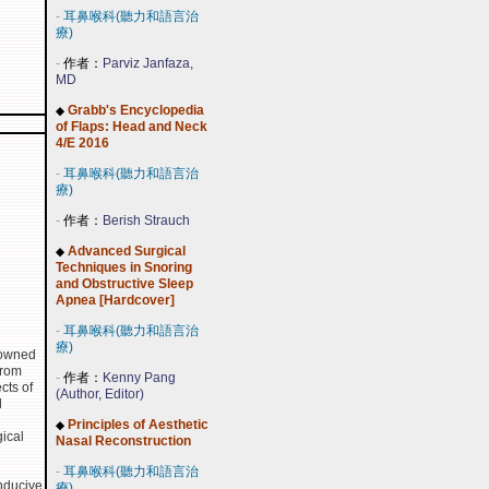
-
耳鼻喉科(聽力和語言治
療)
-
作者：
Parviz Janfaza,
MD
Grabb's Encyclopedia
◆
of Flaps: Head and Neck
4/E 2016
-
耳鼻喉科(聽力和語言治
療)
-
作者：
Berish Strauch
Advanced Surgical
◆
Techniques in Snoring
and Obstructive Sleep
Apnea [Hardcover]
-
耳鼻喉科(聽力和語言治
療)
nowned
from
-
作者：
Kenny Pang
cts of
(Author, Editor)
d
Principles of Aesthetic
◆
gical
Nasal Reconstruction
-
耳鼻喉科(聽力和語言治
onducive
療)