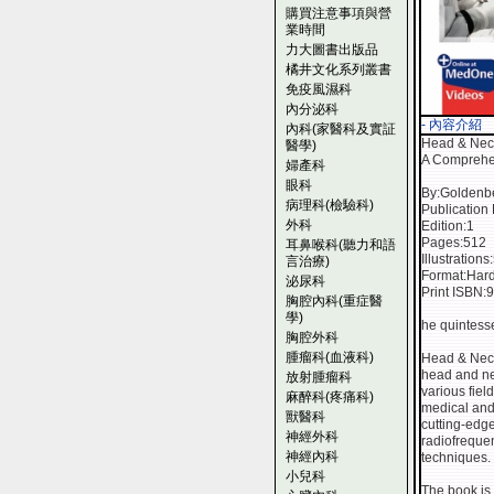
購買注意事項與營
業時間
力大圖書出版品
橘井文化系列叢書
免疫風濕科
內分泌科
- 內容介紹
內科(家醫科及實証
Head & Nec
醫學)
A Comprehen
婦產科
眼科
By:Goldenb
病理科(檢驗科)
Publication
外科
Edition:1
Pages:512
耳鼻喉科(聽力和語
Illustrations
言治療)
Format:Har
泌尿科
Print ISBN
胸腔內科(重症醫
學)
he quintess
胸腔外科
腫瘤科(血液科)
Head & Neck
head and ne
放射腫瘤科
various fiel
麻醉科(疼痛科)
medical and 
獸醫科
cutting-edge
神經外科
radiofrequen
神經內科
techniques.
小兒科
The book is