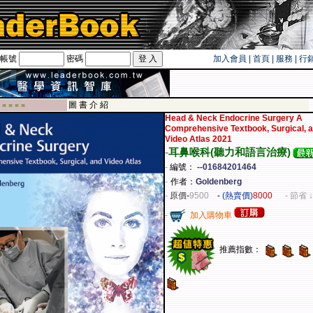
帳號
密碼
加入會員
|
首頁
|
服務
|
行
卡！！
圖 書 介 紹
 ■ ■ ■ ■
Head & Neck Endocrine Surgery A
Comprehensive Textbook, Surgical, 
Video Atlas 2021
-
耳鼻喉科(聽力和語言治療)
-
編號：
--01684201464
-
作者：
Goldenberg
-
原價
-
9500
-
(熱賣價)
8000
- 節省 ↓
-
加入購物車
推薦指數：