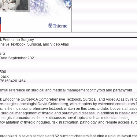
k Endocrine Surgery
sive Textbook, Surgical, and Video Atlas
erg
 Date:September 2021
:500
dback
:9781684201464
ential reference on surgical and medical management of thyroid and parathyroid
 Endocrine Surgery: A Comprehensive Textbook, Surgical, and Video Atlas by re
ck surgical oncologist David Goldenberg, with chapters by esteemed contributors 
ds, is the most comprehensive textbook written on this topic to date. It covers all aspe
surgical management of thyroid and parathyroid disease. In addition to classic an
 surgical procedures, the text discusses novel topics such as molecular testing,
cy ablation of thyroid nodules, risk stratification, pathology, and remote access sur
 organized in seven sections and 62 succinct chapters featuring a unique layout c