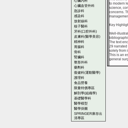
心臟內科
to modern le
心臟血管外科
science, co
急診科
concerns. Th
感染科
management 
放射線科
Key Highlig
核子醫科
牙科(口腔外科)
Well-illustr
皮膚科(醫學美容)
bibliograph
精神科
The text en
29 narrated
胃腸科
solely from 
骨科
This is an 
腎臟科
general surg
整形外科
藥劑科
復健科(運動醫學)
護理科
食品營養
限量特價專區
解剖學(組織學)
基礎醫學科
醫學模型
醫學掛圖
SPRINGER庫存出
清專區