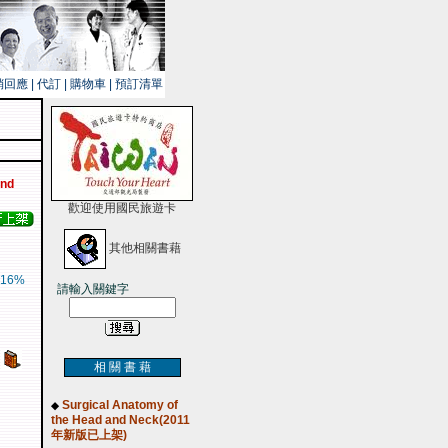
銷回應
|
代訂
|
購物車
|
預訂清單
and
歡迎使用國民旅遊卡
其他相關書藉
16%
請輸入關鍵字
相 關 書 藉
Surgical Anatomy of
◆
the Head and Neck(2011
年新版已上架)