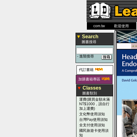
力 大 醫 學 圖 書 網
www.leaderbook.com.tw
歡迎使用 國民旅遊
▼
Search
圖書搜尋
-■ ■
-
進階搜尋
代訂書籍
加購書籍專區
▼
Classes
圖書類別
運費(購買金額未滿
NT$1000，請自行
加上運費)
文化幣使用須知
台灣Pay使用須知
全支付使用須知
國民旅遊卡使用須
知