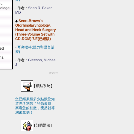
ic
colegal
-
作者：
Shan R. Baker
MD
Scott-Brown's
◆
Otorhinolaryngology,
Head and Neck Surgery
(Three-Volume Set with
CD-ROM) 7/E(已絕版)
-
耳鼻喉科(聽力和語言治
zed
療)
ns,
-
作者：
Gleeson, Michael
J
--- more
[
積點系統
]
您已經累積多少點數您知
道嗎？別忘了登錄會員，
察看您的點數，獎品就等
您來拿喲！
[
訂購辦法
]