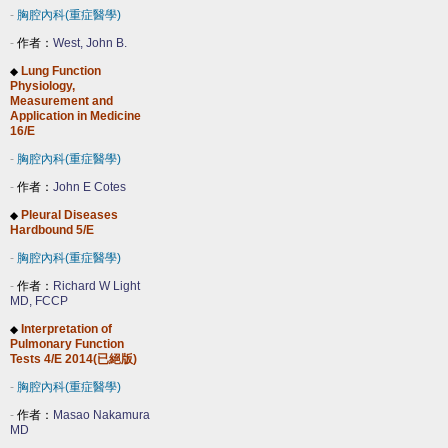
-
胸腔內科(重症醫學)
-
作者：
West, John B.
Lung Function
◆
Physiology,
Measurement and
Application in Medicine
16/E
-
胸腔內科(重症醫學)
-
作者：
John E Cotes
Pleural Diseases
◆
Hardbound 5/E
-
胸腔內科(重症醫學)
-
作者：
Richard W Light
MD, FCCP
Interpretation of
◆
Pulmonary Function
Tests 4/E 2014(已絕版)
-
胸腔內科(重症醫學)
-
作者：
Masao Nakamura
MD