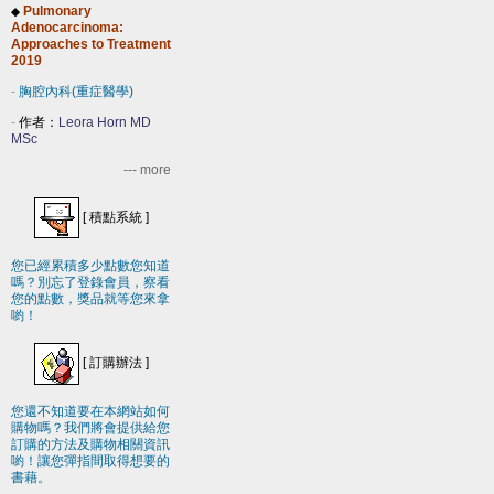
Pulmonary
◆
Adenocarcinoma:
Approaches to Treatment
2019
-
胸腔內科(重症醫學)
-
作者：
Leora Horn MD
MSc
--- more
[
積點系統
]
您已經累積多少點數您知道
嗎？別忘了登錄會員，察看
您的點數，獎品就等您來拿
喲！
[
訂購辦法
]
您還不知道要在本網站如何
購物嗎？我們將會提供給您
訂購的方法及購物相關資訊
喲！讓您彈指間取得想要的
書藉。