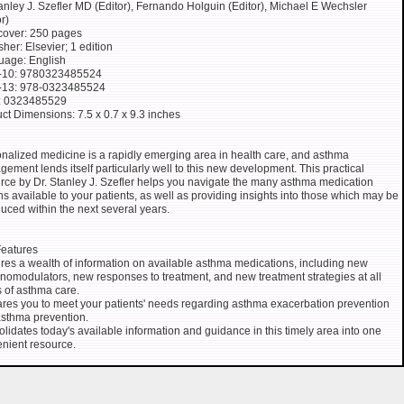
anley J. Szefler MD (Editor), Fernando Holguin (Editor), Michael E Wechsler
r)
cover: 250 pages
sher: Elsevier; 1 edition
uage: English
-10: 9780323485524
-13: 978-0323485524
: 0323485529
ct Dimensions: 7.5 x 0.7 x 9.3 inches
nalized medicine is a rapidly emerging area in health care, and asthma
ement lends itself particularly well to this new development. This practical
rce by Dr. Stanley J. Szefler helps you navigate the many asthma medication
ns available to your patients, as well as providing insights into those which may be
duced within the next several years.
eatures
res a wealth of information on available asthma medications, including new
omodulators, new responses to treatment, and new treatment strategies at all
s of asthma care.
res you to meet your patients' needs regarding asthma exacerbation prevention
sthma prevention.
lidates today's available information and guidance in this timely area into one
nient resource.