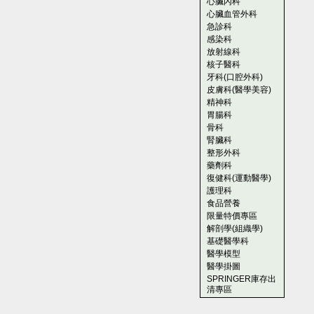
心臟內科
心臟血管外科
急診科
感染科
放射線科
核子醫科
牙科(口腔外科)
皮膚科(醫學美容)
精神科
胃腸科
骨科
腎臟科
整形外科
藥劑科
復健科(運動醫學)
護理科
食品營養
限量特價專區
解剖學(組織學)
基礎醫學科
醫學模型
醫學掛圖
SPRINGER庫存出
清專區