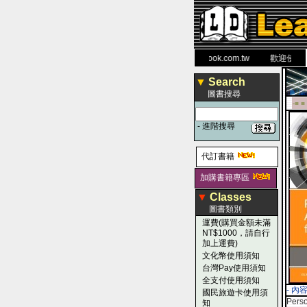
力 大 醫 學 圖 書 網
www.leaderbook.com.tw
歡迎使用 國民
▼
Search
圖書搜尋
-■ ■
-
進階搜尋
代訂書籍
加購書籍專區
▼
Classes
圖書類別
運費(購買金額未滿
NT$1000，請自行
加上運費)
文化幣使用須知
台灣Pay使用須知
全支付使用須知
- 內
國民旅遊卡使用須
Perso
知