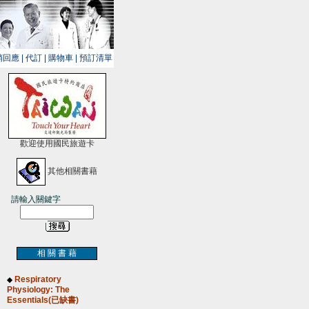
銷回應
|
代訂
|
購物車
|
預訂清單
歡迎使用國民旅遊卡
其他相關書藉
請輸入關鍵字
相 關 書 藉
Respiratory
◆
Physiology: The
Essentials(已缺書)