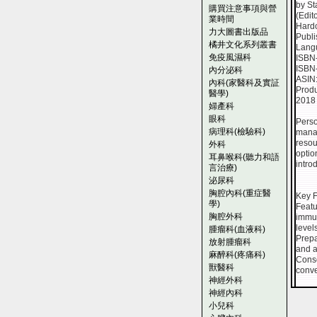
by St
購買注意事項與營
(Edito
業時間
Hard
力大圖書出版品
Publi
橘井文化系列叢書
Lang
免疫風濕科
ISBN
ISBN
內分泌科
ASIN
內科(家醫科及實証
Produ
醫學)
2018
婦產科
眼科
Perso
病理科(檢驗科)
manag
resou
外科
optio
耳鼻喉科(聽力和語
intro
言治療)
泌尿科
胸腔內科(重症醫
Key F
學)
Featu
胸腔外科
immun
level
腫瘤科(血液科)
Prepa
放射腫瘤科
and a
麻醉科(疼痛科)
Conso
獸醫科
conve
神經外科
神經內科
小兒科