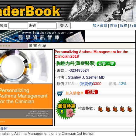
帳號
密碼
加入會員
|
首頁
|
服務
|
行
旅遊卡！！
圖 書 介 紹
 ■ ■ ■ ■
Personalizing Asthma Management for the
Clinician 2018
-
胸腔內科(重症醫學)
-
編號：
-323485524
-
作者：
Stanley J. Szefler MD
-
原價
-
3795
-
(熱賣價)
3300
- 節省 ↓
13%
-
加入購物車
推薦指數：
容介紹
nalizing Asthma Management for the Clinician 1st Edition